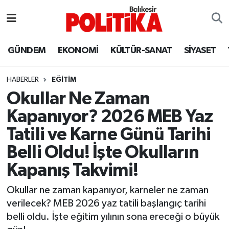
ASTROLOJİ
Balıkesir Nöbetçi Eczaneler
GÜNDEM
EKONOMİ
KÜLTÜR-SANAT
SİYASET
Ayvalık
Balıkesir Hava Durumu
HABERLER
EĞİTİM
Balya
Balıkesir Namaz Vakitleri
Okullar Ne Zaman
Kapanıyor? 2026 MEB Yaz
Bandırma
Balıkesir Trafik Yoğunluk Haritası
Tatili ve Karne Günü Tarihi
Bigadiç
Süper Lig Puan Durumu ve Fikstür
Belli Oldu! İşte Okulların
Kapanış Takvimi!
BİYOGRAFİLER
Tüm Manşetler
Okullar ne zaman kapanıyor, karneler ne zaman
Burhaniye
Son Dakika Haberleri
verilecek? MEB 2026 yaz tatili başlangıç tarihi
belli oldu. İşte eğitim yılının sona ereceği o büyük
ÇEVRE
Haber Arşivi