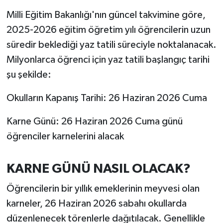
OTOMOTİV
Milli Eğitim Bakanlığı'nın güncel takvimine göre,
Resmi İlanlar
2025-2026 eğitim öğretim yılı öğrencilerin uzun
süredir beklediği yaz tatili süreciyle noktalanacak.
SAĞLIK
Milyonlarca öğrenci için yaz tatili başlangıç tarihi
şu şekilde:
Savaştepe
Okulların Kapanış Tarihi: 26 Haziran 2026 Cuma
SEYAHAT
Karne Günü: 26 Haziran 2026 Cuma günü
SİYASET
öğrenciler karnelerini alacak
Sındırgı
KARNE GÜNÜ NASIL OLACAK?
SPOR
Öğrencilerin bir yıllık emeklerinin meyvesi olan
karneler, 26 Haziran 2026 sabahı okullarda
SÜRMANŞET
düzenlenecek törenlerle dağıtılacak. Genellikle