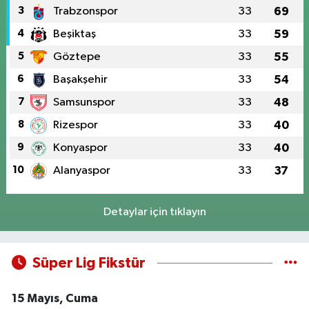
3
Trabzonspor
33
69
4
Beşiktaş
33
59
5
Göztepe
33
55
6
Başakşehir
33
54
7
Samsunspor
33
48
8
Rizespor
33
40
9
Konyaspor
33
40
10
Alanyaspor
33
37
Detaylar için tıklayın
Süper Lig Fikstür
15 Mayıs, Cuma