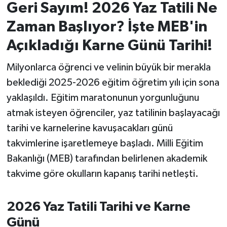
Geri Sayım! 2026 Yaz Tatili Ne
İvrindi
Zaman Başlıyor? İşte MEB'in
Açıkladığı Karne Günü Tarihi!
KENT GÜNDEMİ
Milyonlarca öğrenci ve velinin büyük bir merakla
Kepsut
beklediği 2025-2026 eğitim öğretim yılı için sona
yaklaşıldı. Eğitim maratonunun yorgunluğunu
KÜLTÜR-SANAT
atmak isteyen öğrenciler, yaz tatilinin başlayacağı
MAGAZİN
tarihi ve karnelerine kavuşacakları günü
takvimlerine işaretlemeye başladı. Milli Eğitim
MANŞET
Bakanlığı (MEB) tarafından belirlenen akademik
takvime göre okulların kapanış tarihi netleşti.
Manyas
2026 Yaz Tatili Tarihi ve Karne
OLAY
Günü