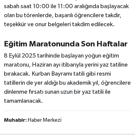
Susurluk
sabah saat 10:00 ile 11:00 aralığında başlayacak
olan bu törenlerde, başarılı öğrencilere takdir,
TARİHTE BUGÜN
teşekkür ve onur belgeleri takdim edilecek.
TEKNOLOJİ
Eğitim Maratonunda Son Haftalar
Trend
8 Eylül 2025 tarihinde başlayan yoğun eğitim
maratonu, Haziran ayı itibarıyla yerini yaz tatiline
TÜRKİYE
bırakacak. Kurban Bayramı tatili gibi resmi
VİZYONDAKİLER
tatillerin de yer aldığı bu akademik yıl, öğrencilere
dinlenme fırsatı sunan uzun bir yaz tatili ile
YAŞAM
tamamlanacak.
Muhabir:
Haber Merkezi