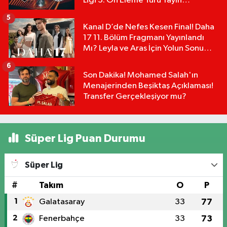
Ligi 3. Ön Eleme Turu Yayın
Detayları!
5
Kanal D’de Nefes Kesen Final! Daha
17 11. Bölüm Fragmanı Yayınlandı
Mı? Leyla ve Aras İçin Yolun Sonu
Mu?
6
Son Dakika! Mohamed Salah'ın
Menajerinden Beşiktaş Açıklaması!
Transfer Gerçekleşiyor mu?
Süper Lig Puan Durumu
Süper Lig
#
Takım
O
P
1
Galatasaray
33
77
2
Fenerbahçe
33
73