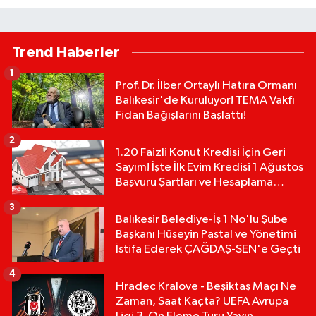
Trend Haberler
1
Prof. Dr. İlber Ortaylı Hatıra Ormanı
Balıkesir'de Kuruluyor! TEMA Vakfı
Fidan Bağışlarını Başlattı!
2
1.20 Faizli Konut Kredisi İçin Geri
Sayım! İşte İlk Evim Kredisi 1 Ağustos
Başvuru Şartları ve Hesaplama
Tablosu:
3
Balıkesir Belediye-İş 1 No'lu Şube
Başkanı Hüseyin Pastal ve Yönetimi
İstifa Ederek ÇAĞDAŞ-SEN'e Geçti
4
Hradec Kralove - Beşiktaş Maçı Ne
Zaman, Saat Kaçta? UEFA Avrupa