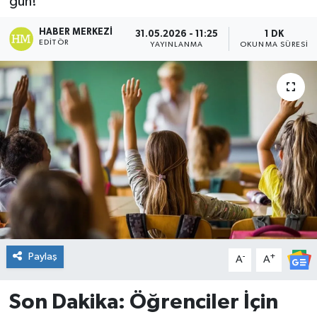
gün!
DÜNYA
HABER MERKEZI
31.05.2026 - 11:25
1 DK
EDITÖR
YAYINLANMA
OKUNMA SÜRESI
Dursunbey
Edremit
EĞİTİM
EKONOMİ
Erdek
Gömeç
Paylaş
-
+
A
A
Gönen
Son Dakika: Öğrenciler İçin
Havran