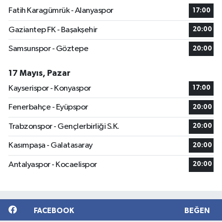
Fatih Karagümrük - Alanyaspor
17:00
Gaziantep FK - Başakşehir
20:00
Samsunspor - Göztepe
20:00
17 Mayıs, Pazar
Kayserispor - Konyaspor
17:00
Fenerbahçe - Eyüpspor
20:00
Trabzonspor - Gençlerbirliği S.K.
20:00
Kasımpaşa - Galatasaray
20:00
Antalyaspor - Kocaelispor
20:00
FACEBOOK
BEĞEN