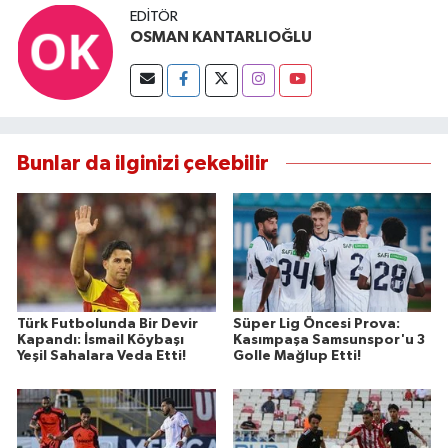
EDITÖR
OSMAN KANTARLIOĞLU
Bunlar da ilginizi çekebilir
Türk Futbolunda Bir Devir
Süper Lig Öncesi Prova:
Kapandı: İsmail Köybaşı
Kasımpaşa Samsunspor'u 3
Yeşil Sahalara Veda Etti!
Golle Mağlup Etti!