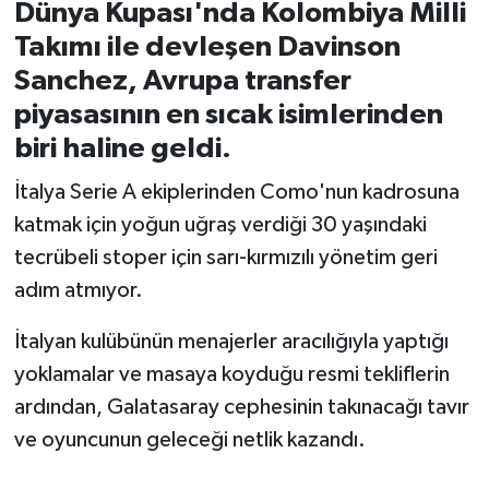
Dünya Kupası'nda Kolombiya Milli
Takımı ile devleşen Davinson
İvrindi
Sanchez, Avrupa transfer
KENT GÜNDEMİ
piyasasının en sıcak isimlerinden
biri haline geldi.
Kepsut
İtalya Serie A ekiplerinden Como'nun kadrosuna
KÜLTÜR-SANAT
katmak için yoğun uğraş verdiği 30 yaşındaki
tecrübeli stoper için sarı-kırmızılı yönetim geri
MAGAZİN
adım atmıyor.
MANŞET
İtalyan kulübünün menajerler aracılığıyla yaptığı
yoklamalar ve masaya koyduğu resmi tekliflerin
Manyas
ardından, Galatasaray cephesinin takınacağı tavır
ve oyuncunun geleceği netlik kazandı.
OLAY