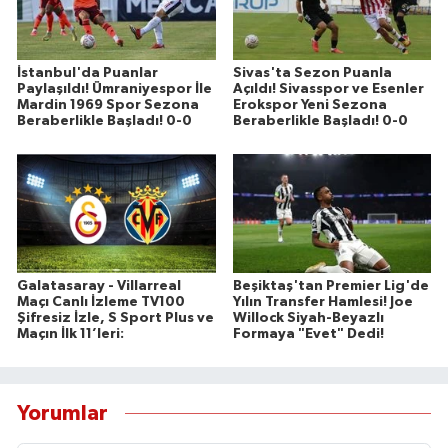
İstanbul'da Puanlar
Sivas'ta Sezon Puanla
Paylaşıldı! Ümraniyespor İle
Açıldı! Sivasspor ve Esenler
Mardin 1969 Spor Sezona
Erokspor Yeni Sezona
Beraberlikle Başladı! 0-0
Beraberlikle Başladı! 0-0
Galatasaray - Villarreal
Beşiktaş'tan Premier Lig'de
Maçı Canlı İzleme TV100
Yılın Transfer Hamlesi! Joe
Şifresiz İzle, S Sport Plus ve
Willock Siyah-Beyazlı
Maçın İlk 11’leri:
Formaya "Evet" Dedi!
Yorumlar