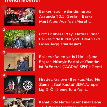
Trend Haberler
1
Balıkesirspor le Bandırmaspor
Arasında ‘10.5’ Gerilimi! Başkan
Mert Alper Acar’dan Murat
Karakoyun'a Sert Tepki!
2
Prof. Dr. İlber Ortaylı Hatıra Ormanı
Balıkesir'de Kuruluyor! TEMA Vakfı
Fidan Bağışlarını Başlattı!
3
Balıkesir Belediye-İş 1 No'lu Şube
Başkanı Hüseyin Pastal ve Yönetimi
İstifa Ederek ÇAĞDAŞ-SEN'e Geçti
4
Hradec Kralove - Beşiktaş Maçı Ne
Zaman, Saat Kaçta? UEFA Avrupa
Ligi 3. Ön Eleme Turu Yayın
Detayları!
5
Kanal D’de Nefes Kesen Final! Daha