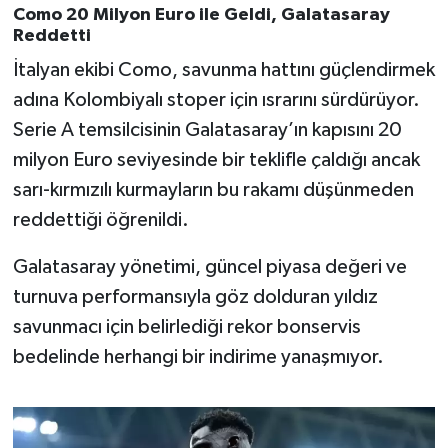
OTOMOTİV
Como 20 Milyon Euro ile Geldi, Galatasaray
Reddetti
Resmi İlanlar
İtalyan ekibi Como, savunma hattını güçlendirmek
adına Kolombiyalı stoper için ısrarını sürdürüyor.
SAĞLIK
Serie A temsilcisinin Galatasaray’ın kapısını 20
milyon Euro seviyesinde bir teklifle çaldığı ancak
Savaştepe
sarı-kırmızılı kurmayların bu rakamı düşünmeden
SEYAHAT
reddettiği öğrenildi.
SİYASET
Galatasaray yönetimi, güncel piyasa değeri ve
turnuva performansıyla göz dolduran yıldız
Sındırgı
savunmacı için belirlediği rekor bonservis
bedelinde herhangi bir indirime yanaşmıyor.
SPOR
SÜRMANŞET