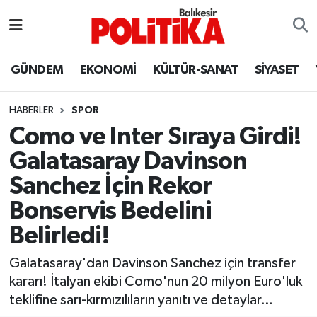
ASTROLOJİ
Balıkesir Nöbetçi Eczaneler
GÜNDEM
EKONOMİ
KÜLTÜR-SANAT
SİYASET
Ayvalık
Balıkesir Hava Durumu
HABERLER
SPOR
Balya
Balıkesir Namaz Vakitleri
Como ve Inter Sıraya Girdi!
Galatasaray Davinson
Bandırma
Balıkesir Trafik Yoğunluk Haritası
Sanchez İçin Rekor
Bigadiç
Süper Lig Puan Durumu ve Fikstür
Bonservis Bedelini
Belirledi!
BİYOGRAFİLER
Tüm Manşetler
Galatasaray'dan Davinson Sanchez için transfer
Burhaniye
Son Dakika Haberleri
kararı! İtalyan ekibi Como'nun 20 milyon Euro'luk
teklifine sarı-kırmızılıların yanıtı ve detaylar…
ÇEVRE
Haber Arşivi