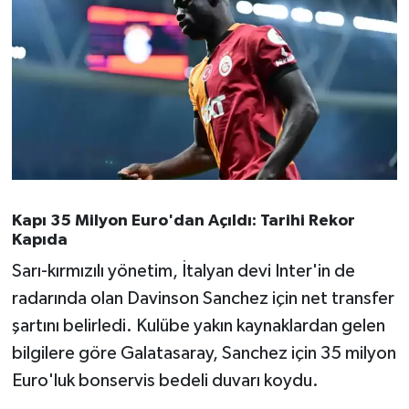
Susurluk
TARİHTE BUGÜN
TEKNOLOJİ
Trend
TÜRKİYE
Kapı 35 Milyon Euro'dan Açıldı: Tarihi Rekor
Kapıda
VİZYONDAKİLER
Sarı-kırmızılı yönetim, İtalyan devi Inter'in de
YAŞAM
radarında olan Davinson Sanchez için net transfer
şartını belirledi. Kulübe yakın kaynaklardan gelen
bilgilere göre Galatasaray, Sanchez için 35 milyon
Euro'luk bonservis bedeli duvarı koydu.