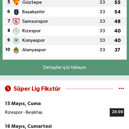
5
Göztepe
33
55
6
Başakşehir
33
54
7
Samsunspor
33
48
8
Rizespor
33
40
9
Konyaspor
33
40
10
Alanyaspor
33
37
Detaylar için tıklayın
Süper Lig Fikstür
15 Mayıs, Cuma
Rizespor - Beşiktaş
20:00
16 Mayıs, Cumartesi