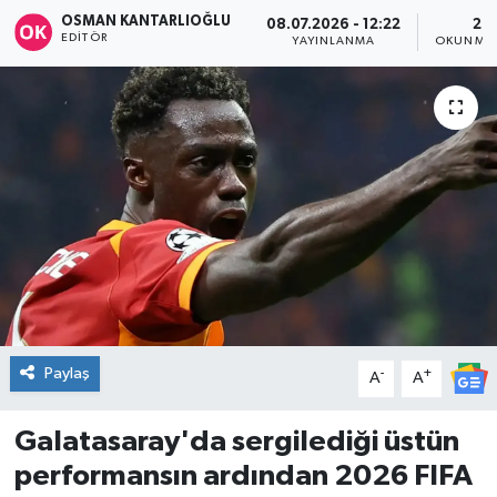
OSMAN KANTARLIOĞLU
08.07.2026 - 12:22
2 D
DÜNYA
EDITÖR
YAYINLANMA
OKUNMA 
Dursunbey
Edremit
EĞİTİM
EKONOMİ
Erdek
Paylaş
-
+
Gömeç
A
A
Gönen
Galatasaray'da sergilediği üstün
performansın ardından 2026 FIFA
Havran