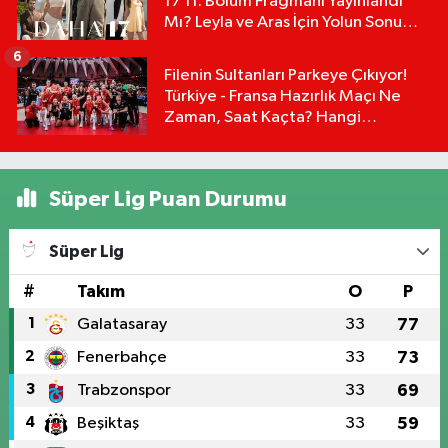
17 11. Bölüm Fragmanı Yayınlandı
Mı? Leyla ve Aras İçin Yolun Sonu
Mu?
6
Filenin Sultanları Parkeye Çıkıyor!
Türkiye - Fransa Hazırlık Maçı Ne
Zaman, Saat Kaçta? Hangi
Kanalda?
Süper Lig Puan Durumu
Süper Lig
#
Takım
O
P
1
Galatasaray
33
77
2
Fenerbahçe
33
73
3
Trabzonspor
33
69
4
Beşiktaş
33
59