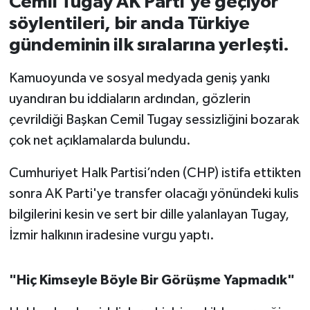
Cemil Tugay AK Parti'ye geçiyor"
söylentileri, bir anda Türkiye
İvrindi
gündeminin ilk sıralarına yerleşti.
KENT GÜNDEMİ
Kamuoyunda ve sosyal medyada geniş yankı
uyandıran bu iddiaların ardından, gözlerin
Kepsut
çevrildiği Başkan Cemil Tugay sessizliğini bozarak
KÜLTÜR-SANAT
çok net açıklamalarda bulundu.
Cumhuriyet Halk Partisi’nden (CHP) istifa ettikten
MAGAZİN
sonra AK Parti'ye transfer olacağı yönündeki kulis
MANŞET
bilgilerini kesin ve sert bir dille yalanlayan Tugay,
İzmir halkının iradesine vurgu yaptı.
Manyas
OLAY
"Hiç Kimseyle Böyle Bir Görüşme Yapmadık"