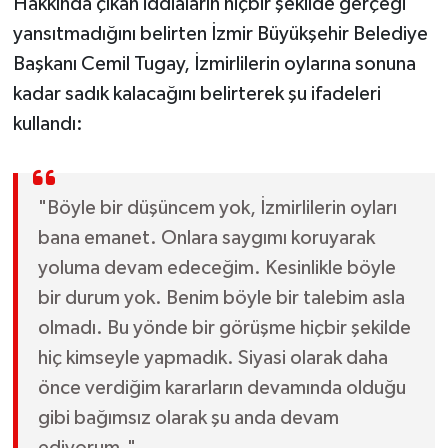
Hakkında çıkan iddiaların hiçbir şekilde gerçeği
OTOMOTİV
yansıtmadığını belirten İzmir Büyükşehir Belediye
Resmi İlanlar
Başkanı Cemil Tugay, İzmirlilerin oylarına sonuna
kadar sadık kalacağını belirterek şu ifadeleri
SAĞLIK
kullandı:
Savaştepe
"Böyle bir düşüncem yok, İzmirlilerin oyları
SEYAHAT
bana emanet. Onlara saygımı koruyarak
SİYASET
yoluma devam edeceğim. Kesinlikle böyle
bir durum yok. Benim böyle bir talebim asla
Sındırgı
olmadı. Bu yönde bir görüşme hiçbir şekilde
hiç kimseyle yapmadık. Siyasi olarak daha
SPOR
önce verdiğim kararların devamında olduğu
SÜRMANŞET
gibi bağımsız olarak şu anda devam