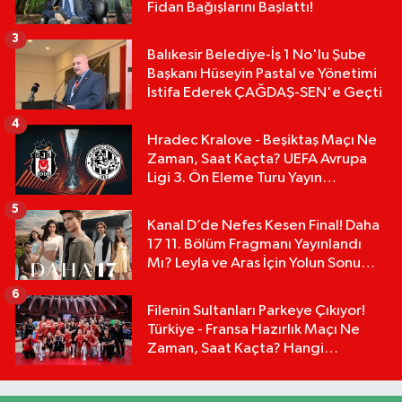
Fidan Bağışlarını Başlattı!
3
Balıkesir Belediye-İş 1 No'lu Şube
Başkanı Hüseyin Pastal ve Yönetimi
İstifa Ederek ÇAĞDAŞ-SEN'e Geçti
4
Hradec Kralove - Beşiktaş Maçı Ne
Zaman, Saat Kaçta? UEFA Avrupa
Ligi 3. Ön Eleme Turu Yayın
Detayları!
5
Kanal D’de Nefes Kesen Final! Daha
17 11. Bölüm Fragmanı Yayınlandı
Mı? Leyla ve Aras İçin Yolun Sonu
Mu?
6
Filenin Sultanları Parkeye Çıkıyor!
Türkiye - Fransa Hazırlık Maçı Ne
Zaman, Saat Kaçta? Hangi
Kanalda?