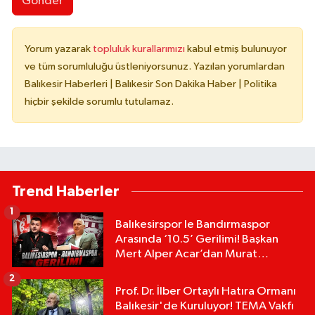
Gönder
Yorum yazarak
topluluk kurallarımızı
kabul etmiş bulunuyor
ve tüm sorumluluğu üstleniyorsunuz. Yazılan yorumlardan
Balıkesir Haberleri | Balıkesir Son Dakika Haber | Politika
hiçbir şekilde sorumlu tutulamaz.
Trend Haberler
1
Balıkesirspor le Bandırmaspor
Arasında ‘10.5’ Gerilimi! Başkan
Mert Alper Acar’dan Murat
Karakoyun'a Sert Tepki!
2
Prof. Dr. İlber Ortaylı Hatıra Ormanı
Balıkesir'de Kuruluyor! TEMA Vakfı