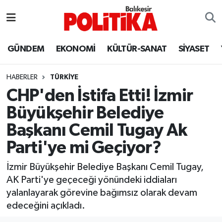
ASTROLOJİ
Balıkesir Nöbetçi Eczaneler
GÜNDEM
EKONOMİ
KÜLTÜR-SANAT
SİYASET
Ayvalık
Balıkesir Hava Durumu
HABERLER
TÜRKİYE
Balya
Balıkesir Namaz Vakitleri
CHP'den İstifa Etti! İzmir
Büyükşehir Belediye
Bandırma
Balıkesir Trafik Yoğunluk Haritası
Başkanı Cemil Tugay Ak
Bigadiç
Süper Lig Puan Durumu ve Fikstür
Parti'ye mi Geçiyor?
BİYOGRAFİLER
Tüm Manşetler
İzmir Büyükşehir Belediye Başkanı Cemil Tugay,
AK Parti'ye geçeceği yönündeki iddiaları
Burhaniye
Son Dakika Haberleri
yalanlayarak görevine bağımsız olarak devam
edeceğini açıkladı.
ÇEVRE
Haber Arşivi