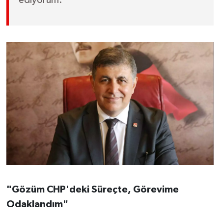
ediyorum."
Susurluk
TARİHTE BUGÜN
TEKNOLOJİ
Trend
TÜRKİYE
VİZYONDAKİLER
YAŞAM
"Gözüm CHP'deki Süreçte, Görevime
Odaklandım"