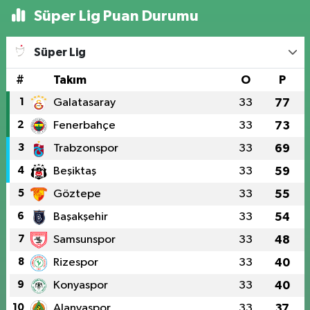
Süper Lig Puan Durumu
Süper Lig
#
Takım
O
P
1
Galatasaray
33
77
2
Fenerbahçe
33
73
3
Trabzonspor
33
69
4
Beşiktaş
33
59
5
Göztepe
33
55
6
Başakşehir
33
54
7
Samsunspor
33
48
8
Rizespor
33
40
9
Konyaspor
33
40
10
Alanyaspor
33
37