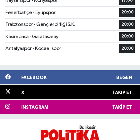
Kayserispor - Konyaspor
17:00
Fenerbahçe - Eyüpspor
20:00
Trabzonspor - Gençlerbirliği S.K.
20:00
Kasımpaşa - Galatasaray
20:00
Antalyaspor - Kocaelispor
20:00
FACEBOOK
BEĞEN
X
TAKIP ET
INSTAGRAM
TAKIP ET