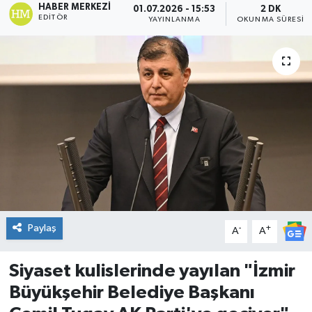
HABER MERKEZI
01.07.2026 - 15:53
2 DK
EDITÖR
YAYINLANMA
OKUNMA SÜRESI
DÜNYA
Dursunbey
Edremit
EĞİTİM
EKONOMİ
Erdek
Paylaş
-
+
A
A
Gömeç
Siyaset kulislerinde yayılan "İzmir
Gönen
Büyükşehir Belediye Başkanı
Havran