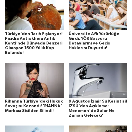
Türkiye'den Tarih Fışkırıyor!
Üniversite Affı Yürürlüğe
Pisidia Antiokheia Antik
Girdi: YÖK Başvuru
Kenti’nde Dünyada Benzeri
Detaylarını ve Geçiş
Olmayan 1500 Yıllık Kap
Haklarını Duyurdu!
Bulundu!
Rihanna Türkiye'deki Hukuk
9 Ağustos İzmir Su Kesintisi!
Savaşını Kazandı! 'RIANNA'
İZSU'dan Açıklama:
Markası Sicilden Silindi!
Menemen'de Sular Ne
Zaman Gelecek?