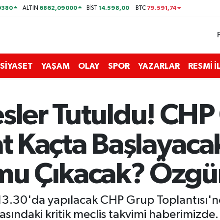
0380
6862,09000
14.598,00
79.591,74
ALTIN
BİST
BTC
SİYASET
YAŞAM
OLAY
SPOR
YAZARLAR
RESMİ 
esler Tutuldu! CHP
at Kaçta Başlayac
 mu Çıkacak? Özgü
 13.30'da yapılacak CHP Grup Toplantısı'
asındaki kritik meclis takvimi haberimizde.