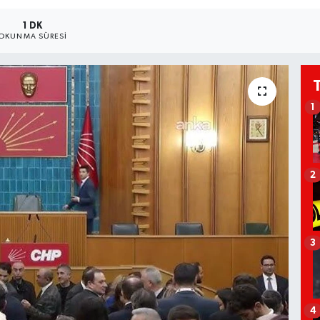
1 DK
OKUNMA SÜRESI
1
2
3
4