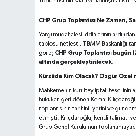
Toplantısı'nın saati ve konuşmacısı res
OTOMOTİV
Resmi İlanlar
CHP Grup Toplantısı Ne Zaman, Sa
SAĞLIK
Yargı müdahalesi iddialarının ardından
tablosu netleşti. TBMM Başkanlığı ta
Savaştepe
göre;
CHP Grup Toplantısı bugün (2 
altında gerçekleştirilecek
.
SEYAHAT
Kürsüde Kim Olacak? Özgür Özel m
SİYASET
Mahkemenin kurultay iptali tescilinin
Sındırgı
hukuken geri dönen Kemal Kılıçdaroğl
toplantısının tarihini, yerini ve gündem
SPOR
etmişti. Kılıçdaroğlu, kendi talimatı
SÜRMANŞET
Grup Genel Kurulu'nun toplanamayac