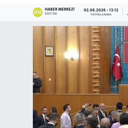
DÜNYA
HABER MERKEZI
02.06.2026 - 13:12
EDITÖR
YAYINLANMA
Dursunbey
Edremit
EĞİTİM
EKONOMİ
Erdek
Gömeç
Gönen
Havran