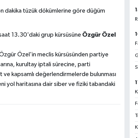
1
son dakika tüzük dökümlerine göre düğüm
R
1
aat 13.30'daki grup kürsüsüne
Özgür Özel
F
Özgür Özel'in meclis kürsüsünden partiye
G
rına, kurultay iptali sürecine, parti
S
ert ve kapsamlı değerlendirmelerde bulunması
1
 yol haritasına dair siber ve fiziki tabandaki
K
F
T
K