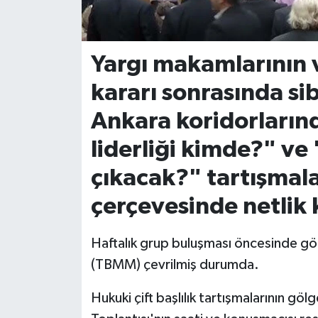
İvrindi
Yargı makamlarının 
KENT GÜNDEMİ
kararı sonrasında sib
Kepsut
Ankara koridorların
KÜLTÜR-SANAT
liderliği kimde?" ve
çıkacak?" tartışmala
MAGAZİN
çerçevesinde netlik 
MANŞET
Haftalık grup buluşması öncesinde gö
Manyas
(TBMM) çevrilmiş durumda.
OLAY
Hukuki çift başlılık tartışmalarının 