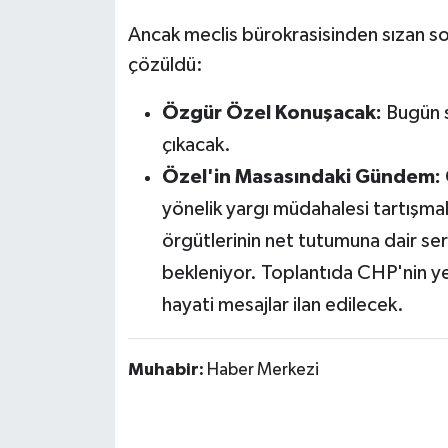
Susurluk
Ancak meclis bürokrasisinden sızan 
çözüldü:
TARİHTE BUGÜN
Özgür Özel Konuşacak:
Bugün s
TEKNOLOJİ
çıkacak.
Trend
Özel'in Masasındaki Gündem:
yönelik yargı müdahalesi tartışmala
TÜRKİYE
örgütlerinin net tutumuna dair s
bekleniyor. Toplantıda CHP'nin yeni
VİZYONDAKİLER
hayati mesajlar ilan edilecek.
YAŞAM
Muhabir:
Haber Merkezi