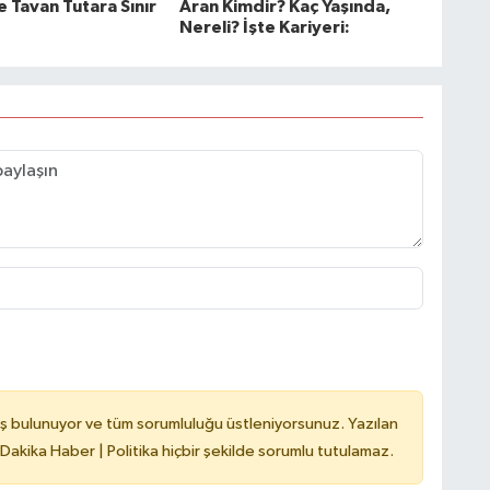
e Tavan Tutara Sınır
Aran Kimdir? Kaç Yaşında,
Nereli? İşte Kariyeri:
ş bulunuyor ve tüm sorumluluğu üstleniyorsunuz. Yazılan
 Dakika Haber | Politika hiçbir şekilde sorumlu tutulamaz.