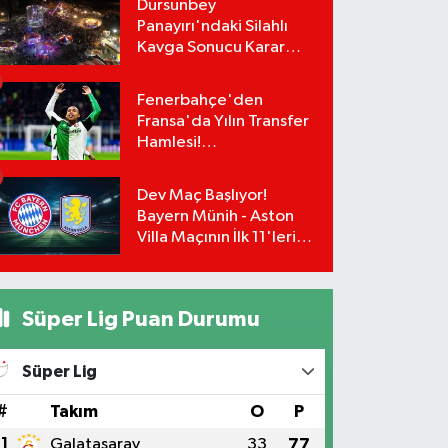
Dursunbey
İmzalar An Meselesi!
Panayırı'ndaki Silahlı
Kavga Sonucu Karar
Çıktı! Panayırdaki
Lunapark Kapatıldı!
Fenerbahçe'den
Fransa'da Yılın Transfer
Hamlesi!
Greenwood'un Takım
Arkadaşı Paixão İçin
Dev Maç Başlıyor!
Düğmeye Basıldı!
Bayern Münih - Aston
Villa Maçının İlk 11'leri
Belli Oldu!
Süper Lig Puan Durumu
Süper Lig
#
Takım
O
P
1
Galatasaray
33
77