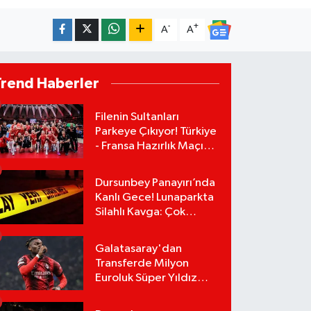
-
+
A
A
Trend Haberler
Filenin Sultanları
Parkeye Çıkıyor! Türkiye
- Fransa Hazırlık Maçı
Ne Zaman, Saat Kaçta?
Hangi Kanalda?
Dursunbey Panayırı’nda
Kanlı Gece! Lunaparkta
Silahlı Kavga: Çok
Sayıda Yaralı Var!
Galatasaray'dan
Transferde Milyon
Euroluk Süper Yıldız
Bombası! Rafael Leao
Teklifi Kabul Etti,