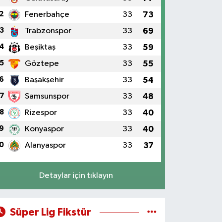
2
Fenerbahçe
33
73
3
Trabzonspor
33
69
4
Beşiktaş
33
59
5
Göztepe
33
55
6
Başakşehir
33
54
7
Samsunspor
33
48
8
Rizespor
33
40
9
Konyaspor
33
40
0
Alanyaspor
33
37
Detaylar için tıklayın
Süper Lig Fikstür