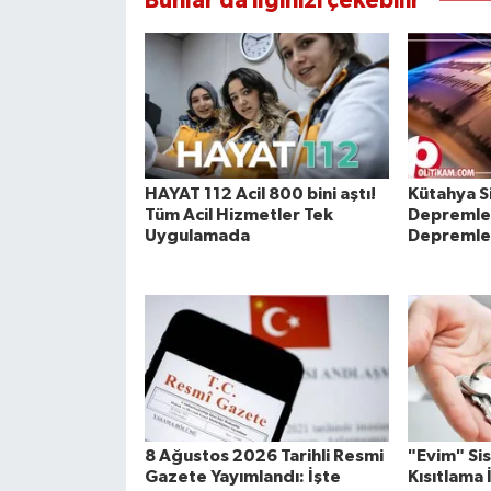
Bunlar da ilginizi çekebilir
HAYAT 112 Acil 800 bini aştı!
Kütahya S
Tüm Acil Hizmetler Tek
Depremle
Uygulamada
Depremler 
8 Ağustos 2026 Tarihli Resmi
"Evim" Si
Gazete Yayımlandı: İşte
Kısıtlama