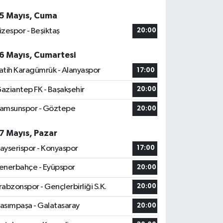
5 Mayıs, Cuma
izespor - Beşiktaş
20:00
6 Mayıs, Cumartesi
atih Karagümrük - Alanyaspor
17:00
aziantep FK - Başakşehir
20:00
amsunspor - Göztepe
20:00
7 Mayıs, Pazar
ayserispor - Konyaspor
17:00
enerbahçe - Eyüpspor
20:00
rabzonspor - Gençlerbirliği S.K.
20:00
asımpaşa - Galatasaray
20:00