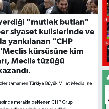
verdiği "mutlak butlan"
5
er siyaset kulislerinde ve
da yankılanan "CHP
6
 "Meclis kürsüsüne kim
rı, Meclis tüzüğü
kazandı.
zler tamamen Türkiye Büyük Millet Meclisi'ne
gölgesinde merakla beklenen CHP Grup