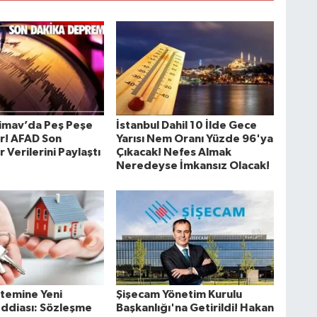
imav’da Peş Peşe
İstanbul Dahil 10 İlde Gece
r! AFAD Son
Yarısı Nem Oranı Yüzde 96'ya
Verilerini Paylaştı
Çıkacak! Nefes Almak
Neredeyse İmkansız Olacak!
stemine Yeni
Şişecam Yönetim Kurulu
 İddiası: Sözleşme
Başkanlığı'na Getirildi! Hakan