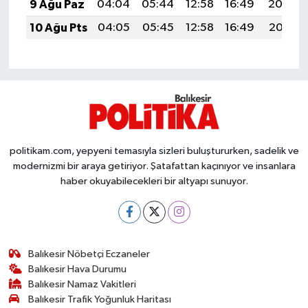
OTOMOTİV
9 Ağu Paz
04:04
05:44
12:58
16:49
20:02
10 Ağu Pts
04:05
05:45
12:58
16:49
20:01
Resmi İlanlar
SAĞLIK
Savaştepe
SEYAHAT
politikam.com, yepyeni temasıyla sizleri buluştururken, sadelik ve
modernizmi bir araya getiriyor. Şatafattan kaçınıyor ve insanlara
SİYASET
haber okuyabilecekleri bir altyapı sunuyor.
Sındırgı
SPOR
Balıkesir Nöbetçi Eczaneler
Balıkesir Hava Durumu
Balıkesir Namaz Vakitleri
SÜRMANŞET
Balıkesir Trafik Yoğunluk Haritası