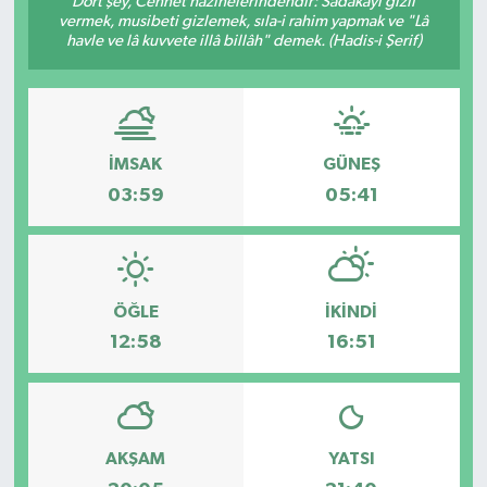
Dört şey, Cennet hazinelerindendir: Sadakayı gizli
vermek, musibeti gizlemek, sıla-i rahim yapmak ve "Lâ
DÜNYA
havle ve lâ kuvvete illâ billâh" demek. (Hadis-i Şerif)
Dursunbey
Edremit
İMSAK
GÜNEŞ
03:59
05:41
EĞİTİM
EKONOMİ
ÖĞLE
İKINDI
Erdek
12:58
16:51
Gömeç
Gönen
AKŞAM
YATSI
Havran