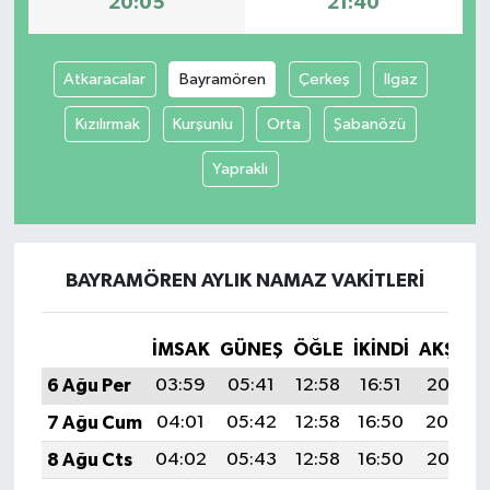
20:05
21:40
İvrindi
Atkaracalar
Bayramören
Çerkeş
Ilgaz
KENT GÜNDEMİ
Kızılırmak
Kurşunlu
Orta
Şabanözü
Kepsut
Yapraklı
KÜLTÜR-SANAT
MAGAZİN
BAYRAMÖREN AYLIK NAMAZ VAKITLERI
MANŞET
İMSAK
GÜNEŞ
ÖĞLE
İKINDI
AKŞAM
Manyas
6 Ağu Per
03:59
05:41
12:58
16:51
20:05
7 Ağu Cum
04:01
05:42
12:58
16:50
20:04
OLAY
8 Ağu Cts
04:02
05:43
12:58
16:50
20:03