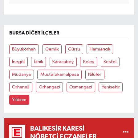
OTOMOTİV
Resmi İlanlar
BURSA DIĞER İLÇELER
SAĞLIK
Savaştepe
Büyükorhan
Gemlik
Gürsu
Harmancık
İnegöl
İznik
Karacabey
Keles
Kestel
SEYAHAT
Mudanya
Mustafakemalpaşa
Nilüfer
SİYASET
Orhaneli
Orhangazi
Osmangazi
Yenişehir
Sındırgı
Yıldırım
SPOR
SÜRMANŞET
BALIKESIR KARESI
NÖBETÇI ECZANELER