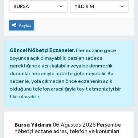
DÜNYA
Paylaş
Dursunbey
Edremit
Güncel Nöbetçi Eczaneler.
Her eczane gece
EĞİTİM
boyunca açık olmayabilir, bazıları sadece
gerektiğinde açık kalabilir veya beklenmedik
durumlar nedeniyle nöbete gelemeyebilir. Bu
EKONOMİ
nedenle, yola çıkmadan önce eczanenin açık
olduğunu telefon aracılığıyla teyit etmeniz iyi bir
Erdek
fikir olacaktır.
Gömeç
Gönen
Bursa Yıldırım
06 Ağustos 2026 Perşembe
nöbetçi eczane adres, telefon ve konumları
Havran