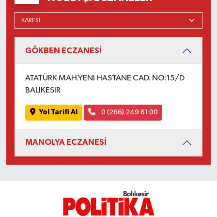
Susurluk
TARİHTE BUGÜN
GÖKBEN ECZANESİ
TEKNOLOJİ
ATATÜRK MAH.YENİ HASTANE CAD. NO:15/D
Trend
BALIKESİR
TÜRKİYE
Yol Tarifi Al
0 (266) 249 81 00
VİZYONDAKİLER
MANOLYA ECZANESİ
YAŞAM