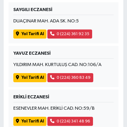
SAYGILI ECZANESİ
İvrindi
DUAÇINAR MAH. ADA SK. NO:5
KENT GÜNDEMİ
Yol Tarifi Al
0 (224) 361 92 35
Kepsut
YAVUZ ECZANESİ
KÜLTÜR-SANAT
YILDIRIM MAH. KURTULUŞ CAD. NO:106/A
MAGAZİN
Yol Tarifi Al
0 (224) 360 83 49
MANŞET
ERİKLİ ECZANESİ
Manyas
ESENEVLER MAH. ERİKLİ CAD. NO:59/B
OLAY
Yol Tarifi Al
0 (224) 341 48 96