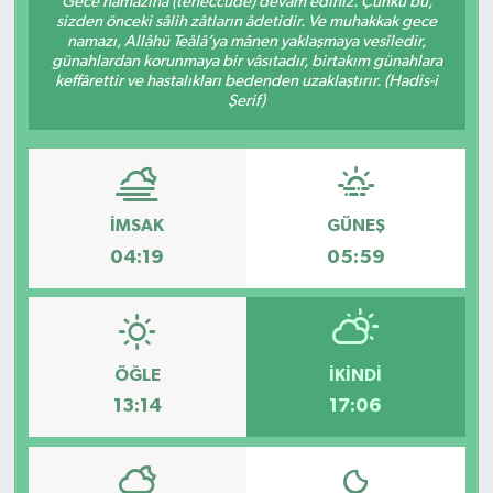
Gece namazına (teheccüde) devam ediniz. Çünkü bu,
sizden önceki sâlih zâtların âdetidir. Ve muhakkak gece
DÜNYA
namazı, Allâhü Teâlâ’ya mânen yaklaşmaya vesîledir,
günahlardan korunmaya bir vâsıtadır, birtakım günahlara
keffârettir ve hastalıkları bedenden uzaklaştırır. (Hadis-i
Dursunbey
Şerif)
Edremit
EĞİTİM
İMSAK
GÜNEŞ
04:19
05:59
EKONOMİ
Erdek
ÖĞLE
İKINDI
Gömeç
13:14
17:06
Gönen
Havran