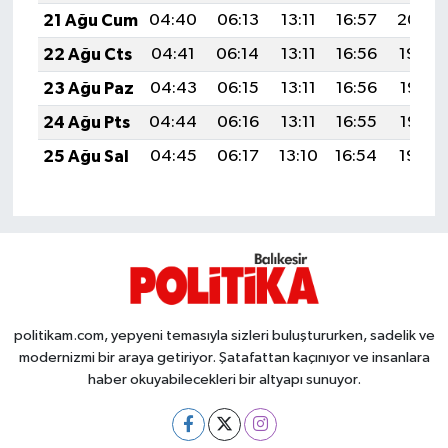
Susurluk
21 Ağu Cum
04:40
06:13
13:11
16:57
20:00
22 Ağu Cts
04:41
06:14
13:11
16:56
19:59
TARİHTE BUGÜN
23 Ağu Paz
04:43
06:15
13:11
16:56
19:57
TEKNOLOJİ
24 Ağu Pts
04:44
06:16
13:11
16:55
19:56
25 Ağu Sal
04:45
06:17
13:10
16:54
19:54
Trend
TÜRKİYE
VİZYONDAKİLER
YAŞAM
politikam.com, yepyeni temasıyla sizleri buluştururken, sadelik ve
modernizmi bir araya getiriyor. Şatafattan kaçınıyor ve insanlara
haber okuyabilecekleri bir altyapı sunuyor.