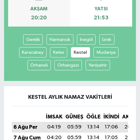
AKŞAM
YATSI
İvrindi
20:20
21:53
KENT GÜNDEMİ
Gemlik
Harmancık
İnegöl
İznik
Kepsut
Karacabey
Keles
Kestel
Mudanya
KÜLTÜR-SANAT
Orhaneli
Orhangazi
Yenişehir
MAGAZİN
MANŞET
KESTEL AYLIK NAMAZ VAKITLERI
Manyas
İMSAK
GÜNEŞ
ÖĞLE
İKINDI
AKŞA
OLAY
6 Ağu Per
04:19
05:59
13:14
17:06
20:20
7 Ağu Cum
04:20
05:59
13:14
17:05
20:19