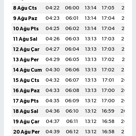
OTOMOTİV
8 Ağu Cts
04:22
06:00
13:14
17:05
20:17
Resmi İlanlar
9 Ağu Paz
04:23
06:01
13:14
17:04
20:16
10 Ağu Pts
04:25
06:02
13:14
17:04
20:15
SAĞLIK
11 Ağu Sal
04:26
06:03
13:13
17:03
20:14
Savaştepe
12 Ağu Çar
04:27
06:04
13:13
17:03
20:12
13 Ağu Per
04:29
06:05
13:13
17:02
20:11
SEYAHAT
14 Ağu Cum
04:30
06:06
13:13
17:02
20:10
SİYASET
15 Ağu Cts
04:32
06:07
13:13
17:01
20:08
16 Ağu Paz
04:33
06:08
13:13
17:00
20:07
Sındırgı
17 Ağu Pts
04:35
06:09
13:12
17:00
20:06
SPOR
18 Ağu Sal
04:36
06:10
13:12
16:59
20:04
19 Ağu Çar
04:37
06:11
13:12
16:58
20:03
SÜRMANŞET
20 Ağu Per
04:39
06:12
13:12
16:58
20:01