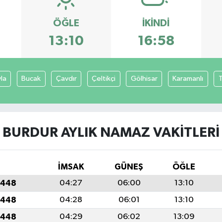
ÖĞLE
İKINDI
13:10
16:58
yla
Bucak
Çavdır
Çeltikçi
Gölhisar
Karamanlı
T
BURDUR AYLIK NAMAZ VAKITLERI
İMSAK
GÜNEŞ
ÖĞLE
1448
04:27
06:00
13:10
1448
04:28
06:01
13:10
1448
04:29
06:02
13:09