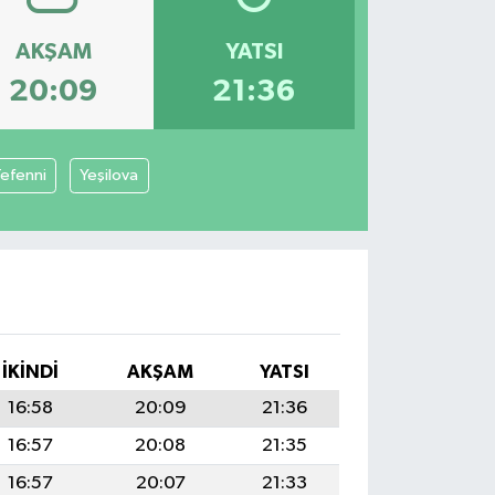
AKŞAM
YATSI
20:09
21:36
efenni
Yeşilova
İKINDI
AKŞAM
YATSI
16:58
20:09
21:36
16:57
20:08
21:35
16:57
20:07
21:33