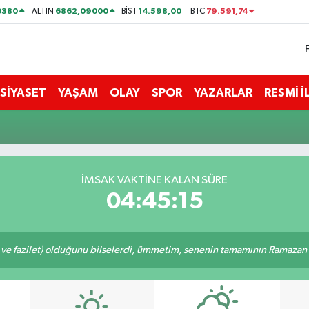
0380
6862,09000
14.598,00
79.591,74
ALTIN
BİST
BTC
SİYASET
YAŞAM
OLAY
SPOR
YAZARLAR
RESMİ 
İMSAK VAKTİNE KALAN SÜRE
04:45:15
 ve fazilet) olduğunu bilselerdi, ümmetim, senenin tamamının Ramazan o