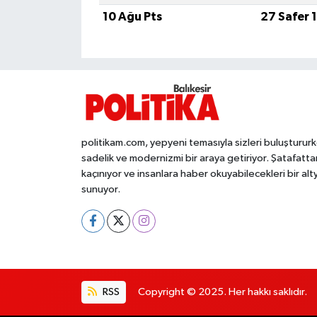
10 Ağu Pts
27 Safer 
İvrindi
KENT GÜNDEMİ
Kepsut
KÜLTÜR-SANAT
politikam.com, yepyeni temasıyla sizleri buluşturur
sadelik ve modernizmi bir araya getiriyor. Şatafatta
kaçınıyor ve insanlara haber okuyabilecekleri bir alt
MAGAZİN
sunuyor.
MANŞET
Manyas
OLAY
RSS
Copyright © 2025. Her hakkı saklıdır.