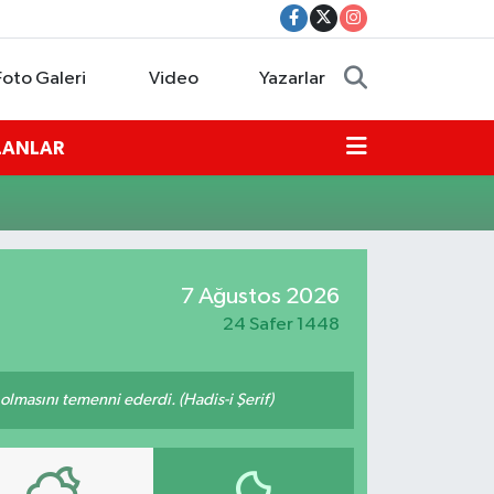
Foto Galeri
Video
Yazarlar
İLANLAR
7 Ağustos 2026
24 Safer 1448
lmasını temenni ederdi. (Hadis-i Şerif)