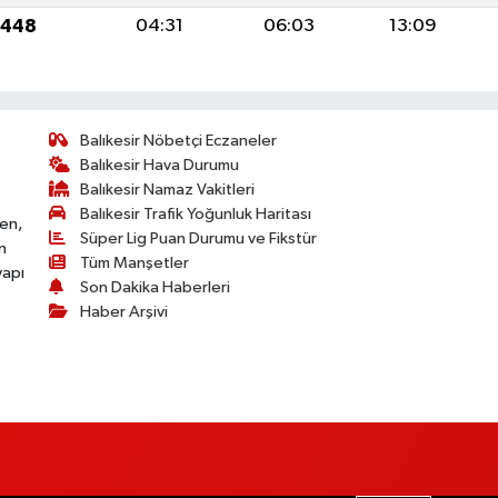
1448
04:31
06:03
13:09
Balıkesir Nöbetçi Eczaneler
Balıkesir Hava Durumu
Balıkesir Namaz Vakitleri
Balıkesir Trafik Yoğunluk Haritası
ken,
Süper Lig Puan Durumu ve Fikstür
n
Tüm Manşetler
yapı
Son Dakika Haberleri
Haber Arşivi