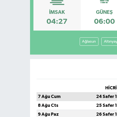
DÜNYA
İMSAK
GÜNEŞ
04:27
06:00
Dursunbey
Edremit
Ağlasun
Altınya
EĞİTİM
EKONOMİ
Erdek
HİCRİ
Gömeç
7 Ağu Cum
24 Safer 
Gönen
8 Ağu Cts
25 Safer 
9 Ağu Paz
26 Safer 
Havran