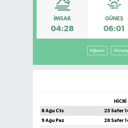
DÜNYA
İMSAK
GÜNEŞ
Dursunbey
04:28
06:01
Edremit
Ağlasun
Altınya
EĞİTİM
EKONOMİ
Erdek
Gömeç
HİCRİ
8 Ağu Cts
25 Safer 
Gönen
9 Ağu Paz
26 Safer 
Havran