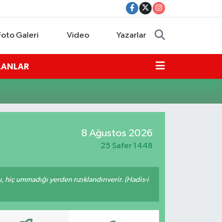
Foto Galeri
Video
Yazarlar
İLANLAR
8 Ağustos 2026
25 Safer 1448
u, hiç ummadığı yerden rızıklandırıverir. (Hadis-i