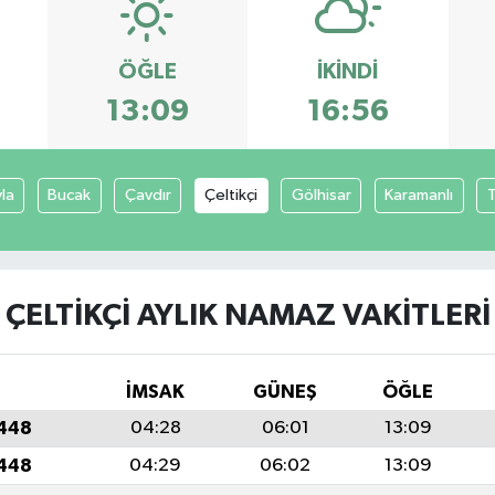
ÖĞLE
İKINDI
13:09
16:56
yla
Bucak
Çavdır
Çeltikçi
Gölhisar
Karamanlı
T
ÇELTIKÇI AYLIK NAMAZ VAKITLERI
İMSAK
GÜNEŞ
ÖĞLE
1448
04:28
06:01
13:09
1448
04:29
06:02
13:09