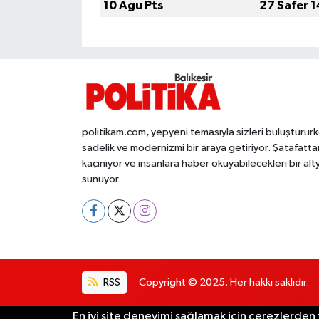
10 Ağu Pts
27 Safer 
İvrindi
KENT GÜNDEMİ
Kepsut
politikam.com, yepyeni temasıyla sizleri buluşturur
KÜLTÜR-SANAT
sadelik ve modernizmi bir araya getiriyor. Şatafatta
kaçınıyor ve insanlara haber okuyabilecekleri bir alt
MAGAZİN
sunuyor.
MANŞET
Manyas
RSS
Copyright © 2025. Her hakkı saklıdır.
OLAY
En iyi site deneyimi sağlamak için çerezlerden f