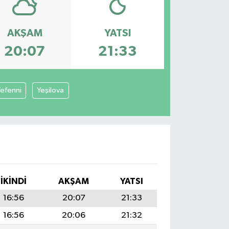
AKŞAM
YATSI
20:07
21:33
efenni
Yeşilova
İKINDI
AKŞAM
YATSI
16:56
20:07
21:33
16:56
20:06
21:32