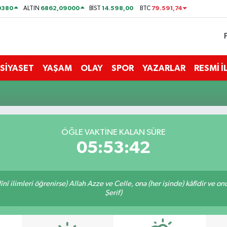
0380
6862,09000
14.598,00
79.591,74
ALTIN
BİST
BTC
SİYASET
YAŞAM
OLAY
SPOR
YAZARLAR
RESMİ 
ÖĞLE VAKTİNE KALAN SÜRE
05:53:42
î ilimleri öğrenirse) Allah Azze ve Celle, ona (her işinde) kâfîdir ve on
Şerif)