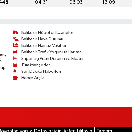
1448
04:31
06:03
13:09
Balıkesir Nöbetçi Eczaneler
Balıkesir Hava Durumu
Balıkesir Namaz Vakitleri
Balıkesir Trafik Yoğunluk Haritası
ken,
Süper Lig Puan Durumu ve Fikstür
n
Tüm Manşetler
yapı
Son Dakika Haberleri
Haber Arşivi
aydalanıyoruz. Detaylar için lütfen tıklayın.
Tamam