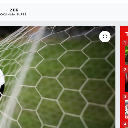
2 DK
OKUNMA SÜRESI
1
2
3
4