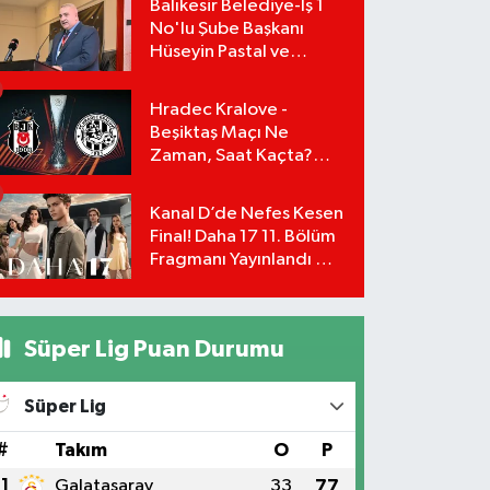
Balıkesir Belediye-İş 1
No'lu Şube Başkanı
Hüseyin Pastal ve
Yönetimi İstifa Ederek
ÇAĞDAŞ-SEN'e Geçti
Hradec Kralove -
Beşiktaş Maçı Ne
Zaman, Saat Kaçta?
UEFA Avrupa Ligi 3. Ön
Eleme Turu Yayın
Kanal D’de Nefes Kesen
Detayları!
Final! Daha 17 11. Bölüm
Fragmanı Yayınlandı Mı?
Leyla ve Aras İçin Yolun
Sonu Mu?
Süper Lig Puan Durumu
Süper Lig
#
Takım
O
P
1
Galatasaray
33
77