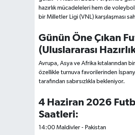
OTOMOTİV
hazırlık mücadeleleri hem de voleybol
bir Milletler Ligi (VNL) karşılaşması sa
Resmi İlanlar
SAĞLIK
Günün Öne Çıkan Fut
(Uluslararası Hazırlı
Savaştepe
Avrupa, Asya ve Afrika kıtalarından bi
SEYAHAT
özellikle turnuva favorilerinden İspany
SİYASET
tarafından sabırsızlıkla bekleniyor.
Sındırgı
4 Haziran 2026 Futb
SPOR
Saatleri:
SÜRMANŞET
14:00 Maldivler - Pakistan