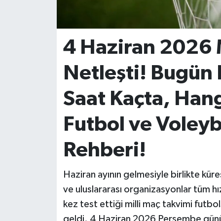
İvrindi
4 Haziran 2026
KENT GÜNDEMİ
Netleşti! Bugün 
Kepsut
Saat Kaçta, Hang
KÜLTÜR-SANAT
Futbol ve Voleyb
MAGAZİN
Rehberi!
MANŞET
Manyas
Haziran ayının gelmesiyle birlikte küre
ve uluslararası organizasyonlar tüm hız
OLAY
kez test ettiği milli maç takvimi futb
geldi. 4 Haziran 2026 Perşembe günü 