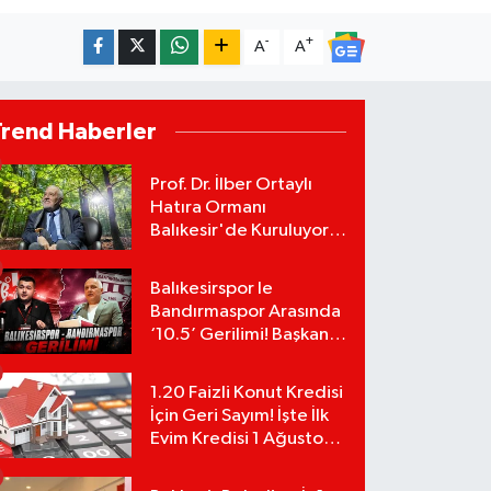
-
+
A
A
Trend Haberler
Prof. Dr. İlber Ortaylı
Hatıra Ormanı
Balıkesir'de Kuruluyor!
TEMA Vakfı Fidan
Bağışlarını Başlattı!
Balıkesirspor le
Bandırmaspor Arasında
‘10.5’ Gerilimi! Başkan
Mert Alper Acar’dan
Murat Karakoyun'a Sert
1.20 Faizli Konut Kredisi
Tepki!
İçin Geri Sayım! İşte İlk
Evim Kredisi 1 Ağustos
Başvuru Şartları ve
Hesaplama Tablosu: