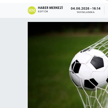
DÜNYA
HABER MERKEZI
04.06.2026 - 16:14
EDITÖR
YAYINLANMA
Dursunbey
Edremit
EĞİTİM
EKONOMİ
Erdek
Gömeç
Gönen
Havran