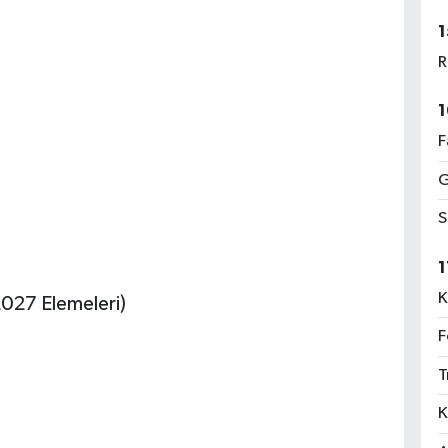
1
R
1
F
G
S
1
K
027 Elemeleri)
F
T
K