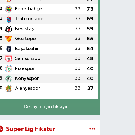
2
Fenerbahçe
33
73
3
Trabzonspor
33
69
4
Beşiktaş
33
59
5
Göztepe
33
55
6
Başakşehir
33
54
7
Samsunspor
33
48
8
Rizespor
33
40
9
Konyaspor
33
40
0
Alanyaspor
33
37
Detaylar için tıklayın
Süper Lig Fikstür