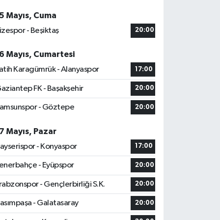
5 Mayıs, Cuma
izespor - Beşiktaş
20:00
6 Mayıs, Cumartesi
atih Karagümrük - Alanyaspor
17:00
aziantep FK - Başakşehir
20:00
amsunspor - Göztepe
20:00
7 Mayıs, Pazar
ayserispor - Konyaspor
17:00
enerbahçe - Eyüpspor
20:00
rabzonspor - Gençlerbirliği S.K.
20:00
asımpaşa - Galatasaray
20:00