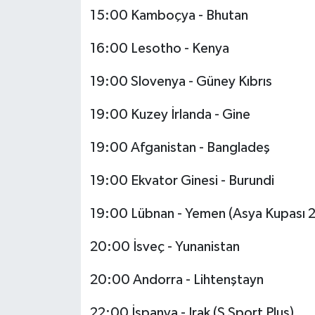
Susurluk
15:00 Kamboçya - Bhutan
16:00 Lesotho - Kenya
TARİHTE BUGÜN
19:00 Slovenya - Güney Kıbrıs
TEKNOLOJİ
19:00 Kuzey İrlanda - Gine
Trend
19:00 Afganistan - Bangladeş
TÜRKİYE
19:00 Ekvator Ginesi - Burundi
VİZYONDAKİLER
19:00 Lübnan - Yemen (Asya Kupası 2
YAŞAM
20:00 İsveç - Yunanistan
20:00 Andorra - Lihtenştayn
22:00 İspanya - Irak (S Sport Plus)