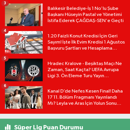
3
Balıkesir Belediye-İş 1 No'lu Şube
Başkanı Hüseyin Pastal ve Yönetimi
İstifa Ederek ÇAĞDAŞ-SEN'e Geçti
4
1.20 Faizli Konut Kredisi İçin Geri
Sayım! İşte İlk Evim Kredisi 1 Ağustos
Başvuru Şartları ve Hesaplama
Tablosu:
5
Hradec Kralove - Beşiktaş Maçı Ne
Zaman, Saat Kaçta? UEFA Avrupa
Ligi 3. Ön Eleme Turu Yayın
Detayları!
6
Kanal D’de Nefes Kesen Final! Daha
17 11. Bölüm Fragmanı Yayınlandı
Mı? Leyla ve Aras İçin Yolun Sonu
Mu?
Süper Lig Puan Durumu