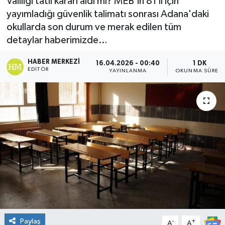
Valiliği tatil kararı aldı mı? MEB'in 81 il için
yayımladığı güvenlik talimatı sonrası Adana'daki
DÜNYA
okullarda son durum ve merak edilen tüm
detaylar haberimizde…
Dursunbey
HABER MERKEZI
16.04.2026 - 00:40
1 DK
Edremit
EDITÖR
YAYINLANMA
OKUNMA SÜRESI
EĞİTİM
EKONOMİ
Erdek
Gömeç
Gönen
Paylaş
-
+
Havran
A
A