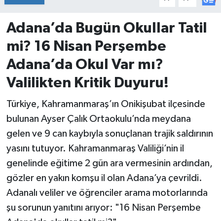
İvrindi
Adana’da Bugün Okullar Tatil
mi? 16 Nisan Perşembe
KENT GÜNDEMİ
Adana’da Okul Var mı?
Kepsut
Valilikten Kritik Duyuru!
KÜLTÜR-SANAT
Türkiye, Kahramanmaraş’ın Onikişubat ilçesinde
bulunan Ayser Çalık Ortaokulu’nda meydana
MAGAZİN
gelen ve 9 can kaybıyla sonuçlanan trajik saldırının
yasını tutuyor. Kahramanmaraş Valiliği’nin il
MANŞET
genelinde eğitime 2 gün ara vermesinin ardından,
Manyas
gözler en yakın komşu il olan Adana’ya çevrildi.
Adanalı veliler ve öğrenciler arama motorlarında
OLAY
şu sorunun yanıtını arıyor: "16 Nisan Perşembe