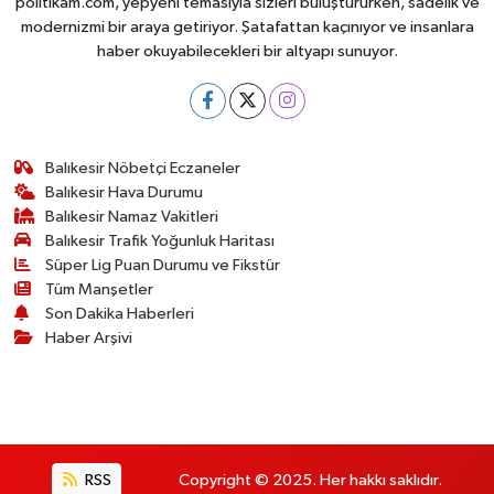
politikam.com, yepyeni temasıyla sizleri buluştururken, sadelik ve
modernizmi bir araya getiriyor. Şatafattan kaçınıyor ve insanlara
haber okuyabilecekleri bir altyapı sunuyor.
Balıkesir Nöbetçi Eczaneler
Balıkesir Hava Durumu
Balıkesir Namaz Vakitleri
Balıkesir Trafik Yoğunluk Haritası
Süper Lig Puan Durumu ve Fikstür
Tüm Manşetler
Son Dakika Haberleri
Haber Arşivi
RSS
Copyright © 2025. Her hakkı saklıdır.