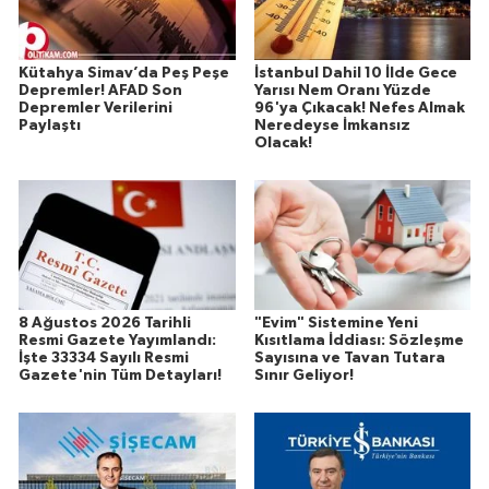
Kütahya Simav’da Peş Peşe
İstanbul Dahil 10 İlde Gece
Depremler! AFAD Son
Yarısı Nem Oranı Yüzde
Depremler Verilerini
96'ya Çıkacak! Nefes Almak
Paylaştı
Neredeyse İmkansız
Olacak!
8 Ağustos 2026 Tarihli
"Evim" Sistemine Yeni
Resmi Gazete Yayımlandı:
Kısıtlama İddiası: Sözleşme
İşte 33334 Sayılı Resmi
Sayısına ve Tavan Tutara
Gazete'nin Tüm Detayları!
Sınır Geliyor!