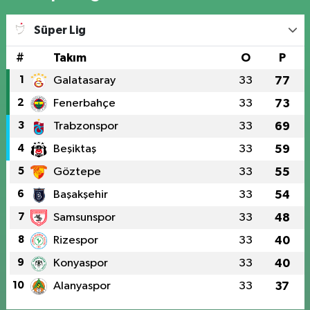
Süper Lig
#
Takım
O
P
1
Galatasaray
33
77
2
Fenerbahçe
33
73
3
Trabzonspor
33
69
4
Beşiktaş
33
59
5
Göztepe
33
55
6
Başakşehir
33
54
7
Samsunspor
33
48
8
Rizespor
33
40
9
Konyaspor
33
40
10
Alanyaspor
33
37