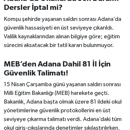
Susurluk
Dersler İptal mi?
Komşu şehirde yaşanan saldırı sonrası Adana’da
TARİHTE BUGÜN
güvenlik hassasiyeti en üst seviyeye çıkarıldı.
TEKNOLOJİ
Valilik kaynaklarından alınan bilgiye göre; eğitim
sürecini aksatacak bir tatil kararı bulunmuyor.
Trend
MEB’den Adana Dahil 81 İl İçin
TÜRKİYE
Güvenlik Talimatı!
VİZYONDAKİLER
15 Nisan Çarşamba günü yaşanan saldırı sonrası
Milli Eğitim Bakanlığı (MEB) harekete geçti.
YAŞAM
Bakanlık, Adana başta olmak üzere 81 ildeki okul
yönetimlerine güvenlik protokollerini en üst
seviyeye çıkarma talimatı verdi. Adana’daki tüm
okul giriş-çıkışlarında denetimler sıkılaştırılırken,