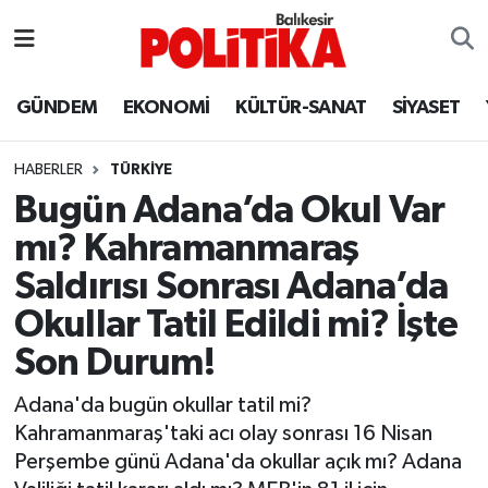
ASTROLOJİ
Balıkesir Nöbetçi Eczaneler
GÜNDEM
EKONOMİ
KÜLTÜR-SANAT
SİYASET
Ayvalık
Balıkesir Hava Durumu
HABERLER
TÜRKİYE
Balya
Balıkesir Namaz Vakitleri
Bugün Adana’da Okul Var
mı? Kahramanmaraş
Bandırma
Balıkesir Trafik Yoğunluk Haritası
Saldırısı Sonrası Adana’da
Bigadiç
Süper Lig Puan Durumu ve Fikstür
Okullar Tatil Edildi mi? İşte
Son Durum!
BİYOGRAFİLER
Tüm Manşetler
Adana'da bugün okullar tatil mi?
Burhaniye
Son Dakika Haberleri
Kahramanmaraş'taki acı olay sonrası 16 Nisan
Perşembe günü Adana'da okullar açık mı? Adana
ÇEVRE
Haber Arşivi