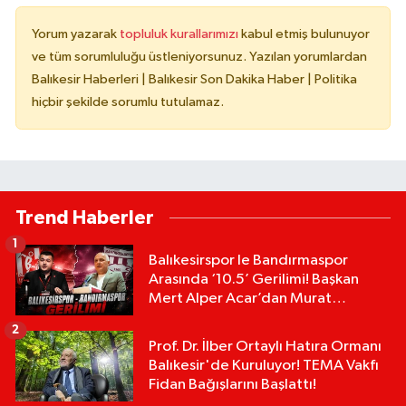
Yorum yazarak
topluluk kurallarımızı
kabul etmiş bulunuyor
ve tüm sorumluluğu üstleniyorsunuz. Yazılan yorumlardan
Balıkesir Haberleri | Balıkesir Son Dakika Haber | Politika
hiçbir şekilde sorumlu tutulamaz.
Trend Haberler
1
Balıkesirspor le Bandırmaspor
Arasında ‘10.5’ Gerilimi! Başkan
Mert Alper Acar’dan Murat
Karakoyun'a Sert Tepki!
2
Prof. Dr. İlber Ortaylı Hatıra Ormanı
Balıkesir'de Kuruluyor! TEMA Vakfı
Fidan Bağışlarını Başlattı!