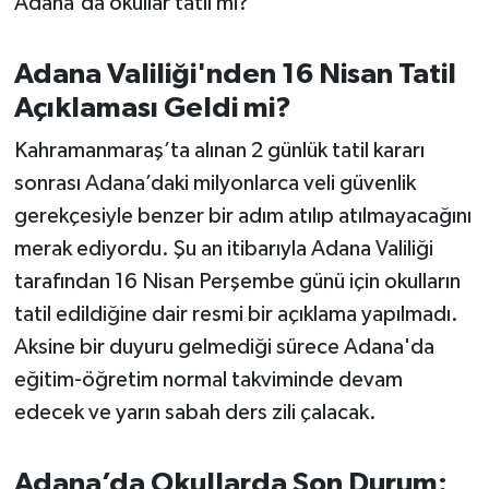
Adana'da okullar tatil mi?"
OTOMOTİV
Resmi İlanlar
Adana Valiliği'nden 16 Nisan Tatil
Açıklaması Geldi mi?
SAĞLIK
Kahramanmaraş’ta alınan 2 günlük tatil kararı
Savaştepe
sonrası Adana’daki milyonlarca veli güvenlik
gerekçesiyle benzer bir adım atılıp atılmayacağını
SEYAHAT
merak ediyordu. Şu an itibarıyla Adana Valiliği
tarafından 16 Nisan Perşembe günü için okulların
SİYASET
tatil edildiğine dair resmi bir açıklama yapılmadı.
Sındırgı
Aksine bir duyuru gelmediği sürece Adana'da
eğitim-öğretim normal takviminde devam
SPOR
edecek ve yarın sabah ders zili çalacak.
SÜRMANŞET
Adana’da Okullarda Son Durum: