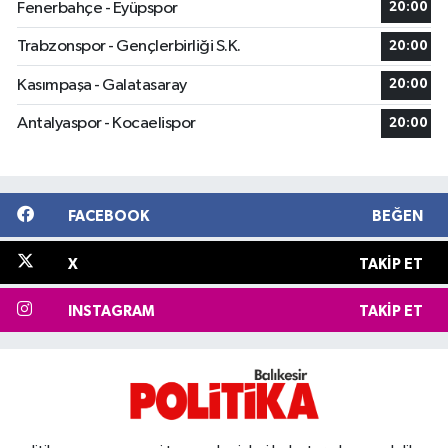
Fenerbahçe - Eyüpspor
20:00
Trabzonspor - Gençlerbirliği S.K.
20:00
Kasımpaşa - Galatasaray
20:00
Antalyaspor - Kocaelispor
20:00
FACEBOOK
BEĞEN
X
TAKIP ET
INSTAGRAM
TAKIP ET