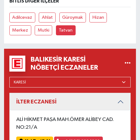
BITLIS DIĞER İLÇELER
OTOMOTİV
Adilcevaz
Ahlat
Güroymak
Hizan
Resmi İlanlar
Merkez
Mutki
Tatvan
SAĞLIK
Savaştepe
BALIKESIR KARESI
SEYAHAT
NÖBETÇI ECZANELER
SİYASET
Sındırgı
İLTER ECZANESİ
SPOR
ALİ HİKMET PAŞA MAH.ÖMER ALİBEY CAD.
NO:21/A
SÜRMANŞET