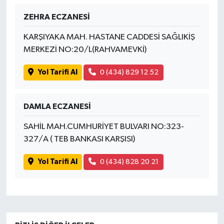
ZEHRA ECZANESİ
İvrindi
KARŞIYAKA MAH. HASTANE CADDESİ SAĞLIKİŞ
KENT GÜNDEMİ
MERKEZİ NO:20/L(RAHVAMEVKİ)
Yol Tarifi Al
0 (434) 829 12 52
Kepsut
KÜLTÜR-SANAT
DAMLA ECZANESİ
MAGAZİN
SAHİL MAH.CUMHURİYET BULVARI NO:323-
327/A ( TEB BANKASI KARŞISI)
MANŞET
Yol Tarifi Al
0 (434) 828 20 21
Manyas
OLAY