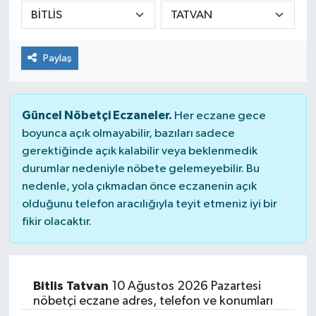
DÜNYA
Paylaş
Dursunbey
Edremit
Güncel Nöbetçi Eczaneler.
Her eczane gece
EĞİTİM
boyunca açık olmayabilir, bazıları sadece
gerektiğinde açık kalabilir veya beklenmedik
durumlar nedeniyle nöbete gelemeyebilir. Bu
EKONOMİ
nedenle, yola çıkmadan önce eczanenin açık
olduğunu telefon aracılığıyla teyit etmeniz iyi bir
Erdek
fikir olacaktır.
Gömeç
Gönen
Bitlis Tatvan
10 Ağustos 2026 Pazartesi
nöbetçi eczane adres, telefon ve konumları
Havran