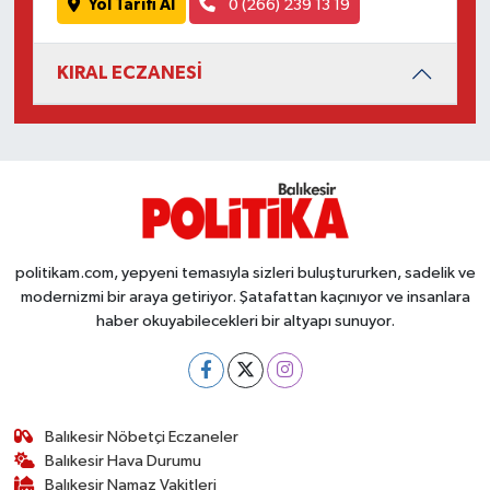
Yol Tarifi Al
0 (266) 239 13 19
Susurluk
KIRAL ECZANESİ
TARİHTE BUGÜN
TEKNOLOJİ
Trend
TÜRKİYE
politikam.com, yepyeni temasıyla sizleri buluştururken, sadelik ve
modernizmi bir araya getiriyor. Şatafattan kaçınıyor ve insanlara
VİZYONDAKİLER
haber okuyabilecekleri bir altyapı sunuyor.
YAŞAM
Balıkesir Nöbetçi Eczaneler
Balıkesir Hava Durumu
Balıkesir Namaz Vakitleri