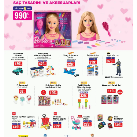
OTOMOTİV
Resmi İlanlar
SAĞLIK
Savaştepe
SEYAHAT
SİYASET
Sındırgı
SPOR
SÜRMANŞET