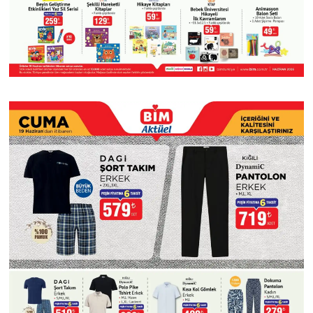
Susurluk
TARİHTE BUGÜN
TEKNOLOJİ
Trend
TÜRKİYE
VİZYONDAKİLER
YAŞAM