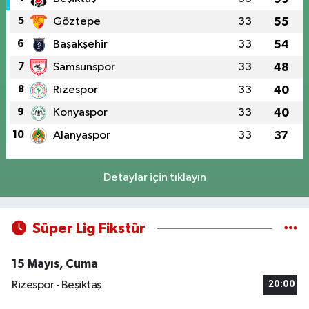
5
Göztepe
33
55
6
Başakşehir
33
54
7
Samsunspor
33
48
8
Rizespor
33
40
9
Konyaspor
33
40
10
Alanyaspor
33
37
Detaylar için tıklayın
Süper Lig Fikstür
15 Mayıs, Cuma
Rizespor - Beşiktaş
20:00