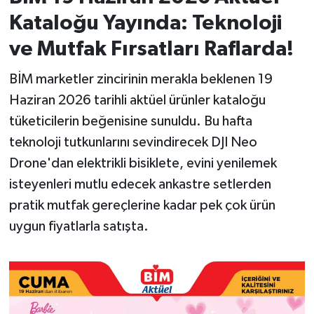
Kataloğu Yayında: Teknoloji
İvrindi
ve Mutfak Fırsatları Raflarda!
KENT GÜNDEMİ
BİM marketler zincirinin merakla beklenen 19
Haziran 2026 tarihli aktüel ürünler kataloğu
Kepsut
tüketicilerin beğenisine sunuldu. Bu hafta
KÜLTÜR-SANAT
teknoloji tutkunlarını sevindirecek DJI Neo
Drone'dan elektrikli bisiklete, evini yenilemek
MAGAZİN
isteyenleri mutlu edecek ankastre setlerden
pratik mutfak gereçlerine kadar pek çok ürün
MANŞET
uygun fiyatlarla satışta.
Manyas
OLAY