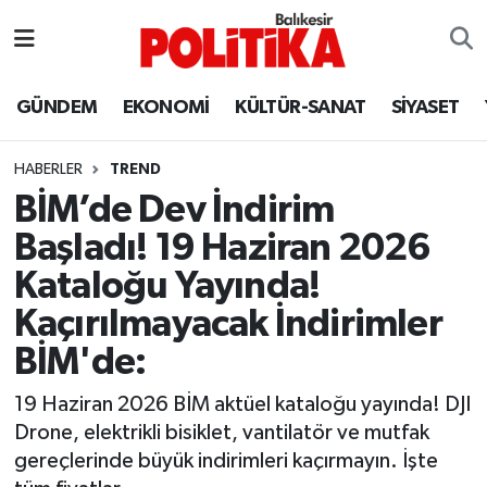
ASTROLOJİ
Balıkesir Nöbetçi Eczaneler
GÜNDEM
EKONOMİ
KÜLTÜR-SANAT
SİYASET
Ayvalık
Balıkesir Hava Durumu
HABERLER
TREND
Balya
Balıkesir Namaz Vakitleri
BİM’de Dev İndirim
Başladı! 19 Haziran 2026
Bandırma
Balıkesir Trafik Yoğunluk Haritası
Kataloğu Yayında!
Bigadiç
Süper Lig Puan Durumu ve Fikstür
Kaçırılmayacak İndirimler
BİM'de:
BİYOGRAFİLER
Tüm Manşetler
19 Haziran 2026 BİM aktüel kataloğu yayında! DJI
Burhaniye
Son Dakika Haberleri
Drone, elektrikli bisiklet, vantilatör ve mutfak
gereçlerinde büyük indirimleri kaçırmayın. İşte
ÇEVRE
Haber Arşivi