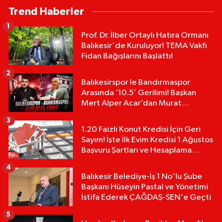
Trend Haberler
1
Prof. Dr. İlber Ortaylı Hatıra Ormanı
Balıkesir'de Kuruluyor! TEMA Vakfı
Fidan Bağışlarını Başlattı!
2
Balıkesirspor le Bandırmaspor
Arasında ‘10.5’ Gerilimi! Başkan
Mert Alper Acar’dan Murat
Karakoyun'a Sert Tepki!
3
1.20 Faizli Konut Kredisi İçin Geri
Sayım! İşte İlk Evim Kredisi 1 Ağustos
Başvuru Şartları ve Hesaplama
Tablosu:
4
Balıkesir Belediye-İş 1 No'lu Şube
Başkanı Hüseyin Pastal ve Yönetimi
İstifa Ederek ÇAĞDAŞ-SEN'e Geçti
5