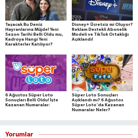
Taşacak Bu Deniz
Disney+ Ücretsiz mi Oluyor?
Hayranlarına Müjde! Yeni
Reklam Destekli Abonelik
Sezon Tarihi Belli Oldu mu,
Modeli ve TikTok Ortaklığı
Kadroya Hangi Yeni
Açıklandı!
Karakterler Katılıyor?
6 Ağustos Süper Loto
Süper Loto Sonuçları
Sonuçları Belli Oldu! İşte
Açıklandı mı? 6 Ağustos
Kazanan Numaralar:
Süper Loto'da Kazanan
Numaralar Neler?
Yorumlar