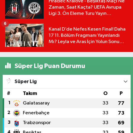
Hradec Kralove - Beşiktaş Maçı Ne
Zaman, Saat Kaçta? UEFA Avrupa
Ligi 3. Ön Eleme Turu Yayın
Detayları!
6
Kanal D’de Nefes Kesen Final! Daha
17 11. Bölüm Fragmanı Yayınlandı
Mı? Leyla ve Aras İçin Yolun Sonu
Mu?
Süper Lig Puan Durumu
Süper Lig
#
Takım
O
P
1
Galatasaray
33
77
2
Fenerbahçe
33
73
3
Trabzonspor
33
69
4
Beşiktaş
33
59