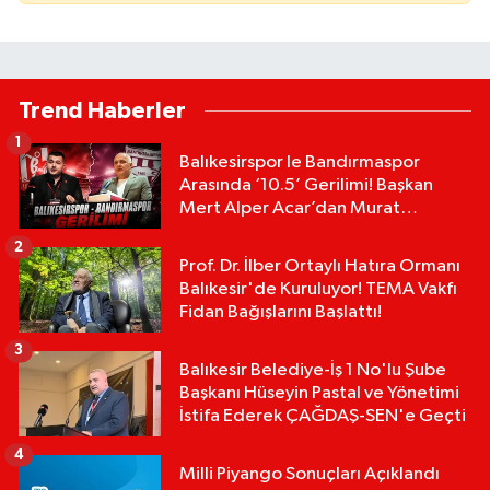
Trend Haberler
1
Balıkesirspor le Bandırmaspor
Arasında ‘10.5’ Gerilimi! Başkan
Mert Alper Acar’dan Murat
Karakoyun'a Sert Tepki!
2
Prof. Dr. İlber Ortaylı Hatıra Ormanı
Balıkesir'de Kuruluyor! TEMA Vakfı
Fidan Bağışlarını Başlattı!
3
Balıkesir Belediye-İş 1 No'lu Şube
Başkanı Hüseyin Pastal ve Yönetimi
İstifa Ederek ÇAĞDAŞ-SEN'e Geçti
4
Milli Piyango Sonuçları Açıklandı