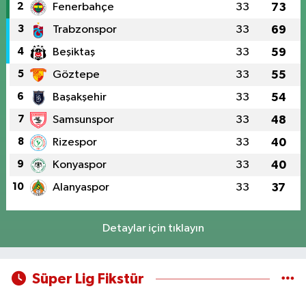
2
Fenerbahçe
33
73
3
Trabzonspor
33
69
4
Beşiktaş
33
59
5
Göztepe
33
55
6
Başakşehir
33
54
7
Samsunspor
33
48
8
Rizespor
33
40
9
Konyaspor
33
40
10
Alanyaspor
33
37
Detaylar için tıklayın
Süper Lig Fikstür