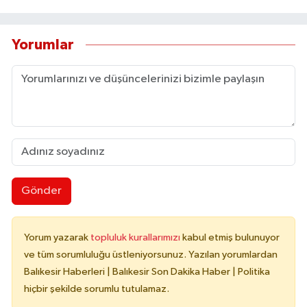
Susurluk
Yorumlar
TARİHTE BUGÜN
TEKNOLOJİ
Trend
TÜRKİYE
VİZYONDAKİLER
Gönder
YAŞAM
Yorum yazarak
topluluk kurallarımızı
kabul etmiş bulunuyor
ve tüm sorumluluğu üstleniyorsunuz. Yazılan yorumlardan
Balıkesir Haberleri | Balıkesir Son Dakika Haber | Politika
hiçbir şekilde sorumlu tutulamaz.