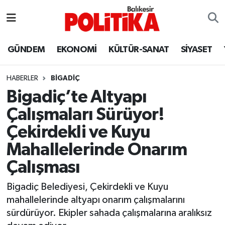
ASTROLOJİ
Balıkesir Nöbetçi Eczaneler
GÜNDEM
EKONOMİ
KÜLTÜR-SANAT
SİYASET
Ayvalık
Balıkesir Hava Durumu
HABERLER
BIGADIÇ
Balya
Balıkesir Namaz Vakitleri
Bigadiç’te Altyapı
Çalışmaları Sürüyor!
Bandırma
Balıkesir Trafik Yoğunluk Haritası
Çekirdekli ve Kuyu
Bigadiç
Süper Lig Puan Durumu ve Fikstür
Mahallelerinde Onarım
Çalışması
BİYOGRAFİLER
Tüm Manşetler
Bigadiç Belediyesi, Çekirdekli ve Kuyu
Burhaniye
Son Dakika Haberleri
mahallelerinde altyapı onarım çalışmalarını
sürdürüyor. Ekipler sahada çalışmalarına aralıksız
ÇEVRE
Haber Arşivi