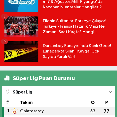
mı? 9 Ağustos Milli Piyango'da
Kazanan Numaralar Hangileri?
5
Filenin Sultanları Parkeye Çıkıyor!
Türkiye - Fransa Hazırlık Maçı Ne
Zaman, Saat Kaçta? Hangi
Kanalda?
6
Dursunbey Panayırı’nda Kanlı Gece!
Lunaparkta Silahlı Kavga: Çok
Sayıda Yaralı Var!
Süper Lig Puan Durumu
Süper Lig
#
Takım
O
P
1
Galatasaray
33
77