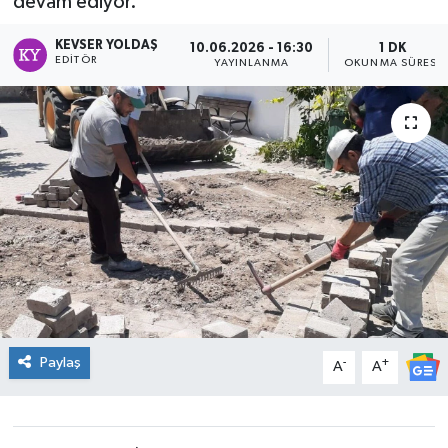
devam ediyor.
DÜNYA
KEVSER YOLDAŞ
10.06.2026 - 16:30
1 DK
EDITÖR
YAYINLANMA
OKUNMA SÜRESI
Dursunbey
Edremit
EĞİTİM
EKONOMİ
Erdek
Gömeç
Paylaş
-
+
A
A
Gönen
Havran