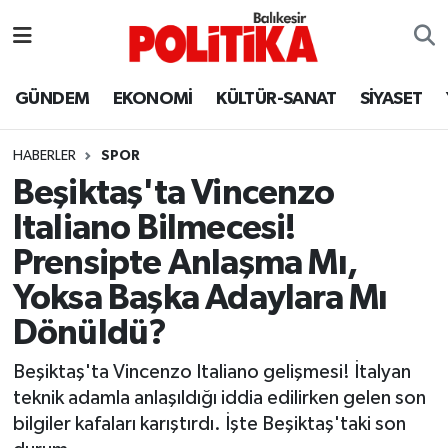
ASTROLOJİ
Balıkesir Nöbetçi Eczaneler
GÜNDEM
EKONOMİ
KÜLTÜR-SANAT
SİYASET
Ayvalık
Balıkesir Hava Durumu
HABERLER
SPOR
Balya
Balıkesir Namaz Vakitleri
Beşiktaş'ta Vincenzo
Italiano Bilmecesi!
Bandırma
Balıkesir Trafik Yoğunluk Haritası
Prensipte Anlaşma Mı,
Bigadiç
Süper Lig Puan Durumu ve Fikstür
Yoksa Başka Adaylara Mı
Dönüldü?
BİYOGRAFİLER
Tüm Manşetler
Beşiktaş'ta Vincenzo Italiano gelişmesi! İtalyan
Burhaniye
Son Dakika Haberleri
teknik adamla anlaşıldığı iddia edilirken gelen son
bilgiler kafaları karıştırdı. İşte Beşiktaş'taki son
ÇEVRE
Haber Arşivi