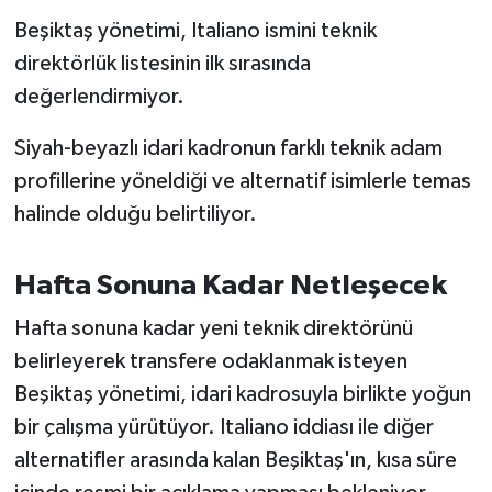
Susurluk
Beşiktaş yönetimi, Italiano ismini teknik
direktörlük listesinin ilk sırasında
TARİHTE BUGÜN
değerlendirmiyor.
TEKNOLOJİ
Siyah-beyazlı idari kadronun farklı teknik adam
profillerine yöneldiği ve alternatif isimlerle temas
Trend
halinde olduğu belirtiliyor.
TÜRKİYE
Hafta Sonuna Kadar Netleşecek
VİZYONDAKİLER
Hafta sonuna kadar yeni teknik direktörünü
YAŞAM
belirleyerek transfere odaklanmak isteyen
Beşiktaş yönetimi, idari kadrosuyla birlikte yoğun
bir çalışma yürütüyor. Italiano iddiası ile diğer
alternatifler arasında kalan Beşiktaş'ın, kısa süre