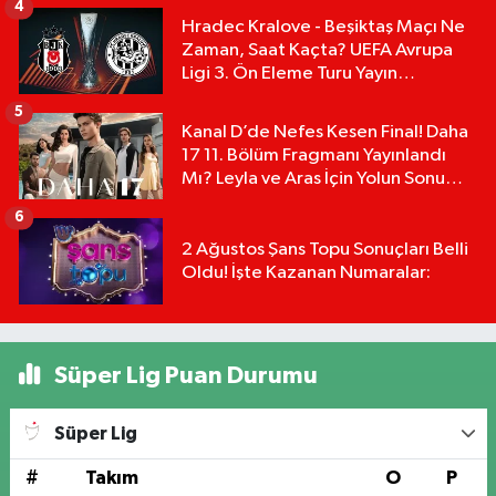
4
Hradec Kralove - Beşiktaş Maçı Ne
Zaman, Saat Kaçta? UEFA Avrupa
Ligi 3. Ön Eleme Turu Yayın
Detayları!
5
Kanal D’de Nefes Kesen Final! Daha
17 11. Bölüm Fragmanı Yayınlandı
Mı? Leyla ve Aras İçin Yolun Sonu
Mu?
6
2 Ağustos Şans Topu Sonuçları Belli
Oldu! İşte Kazanan Numaralar:
Süper Lig Puan Durumu
Süper Lig
#
Takım
O
P