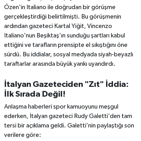
OTOMOTİV
Özen'in Italiano ile doğrudan bir görüşme
gerçekleştirdiği belirtilmişti. Bu görüşmenin
Resmi İlanlar
ardından gazeteci Kartal Yiğit, Vincenzo
SAĞLIK
Italiano'nun Beşiktaş'ın sunduğu şartları kabul
ettiğini ve tarafların prensipte el sıkıştığını öne
Savaştepe
sürdü. Bu iddialar, sosyal medyada siyah-beyazlı
taraftarlar arasında büyük yankı uyandırdı.
SEYAHAT
SİYASET
İtalyan Gazeteciden "Zıt" İddia:
İlk Sırada Değil!
Sındırgı
Anlaşma haberleri spor kamuoyunu meşgul
SPOR
ederken, İtalyan gazeteci Rudy Galetti'den tam
tersi bir açıklama geldi. Galetti'nin paylaştığı son
SÜRMANŞET
verilere göre: