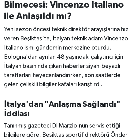
Bilmecesi: Vincenzo Italiano
İvrindi
ile Anlaşıldı mı?
Yeni sezon öncesi teknik direktör arayışlarına hız
KENT GÜNDEMİ
veren Beşiktaş'ta, İtalyan teknik adam Vincenzo
Kepsut
Italiano ismi gündemin merkezine oturdu.
Bologna'dan ayrılan 48 yaşındaki çalıştırıcı için
KÜLTÜR-SANAT
İtalyan basınında çıkan haberler siyah-beyazlı
taraftarları heyecanlandırırken, son saatlerde
MAGAZİN
gelen çelişkili bilgiler kafaları karıştırdı.
MANŞET
İtalya'dan "Anlaşma Sağlandı"
Manyas
İddiası
OLAY
Tanınmış gazeteci Di Marzio'nun servis ettiği
bilgilere göre, Beşiktaş sportif direktörü Önder