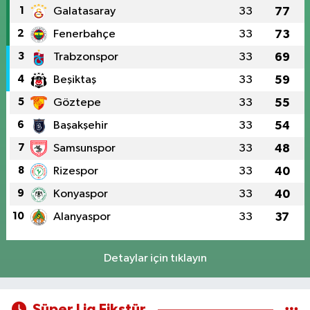
1
Galatasaray
33
77
2
Fenerbahçe
33
73
3
Trabzonspor
33
69
4
Beşiktaş
33
59
5
Göztepe
33
55
6
Başakşehir
33
54
7
Samsunspor
33
48
8
Rizespor
33
40
9
Konyaspor
33
40
10
Alanyaspor
33
37
Detaylar için tıklayın
Süper Lig Fikstür