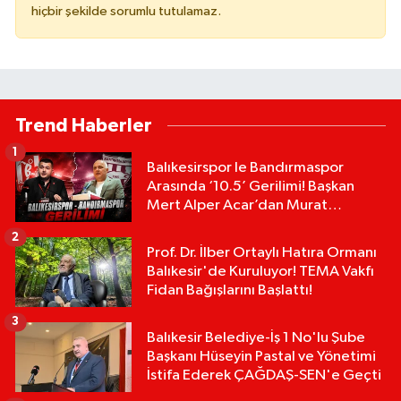
hiçbir şekilde sorumlu tutulamaz.
Trend Haberler
1
Balıkesirspor le Bandırmaspor
Arasında ‘10.5’ Gerilimi! Başkan
Mert Alper Acar’dan Murat
Karakoyun'a Sert Tepki!
2
Prof. Dr. İlber Ortaylı Hatıra Ormanı
Balıkesir'de Kuruluyor! TEMA Vakfı
Fidan Bağışlarını Başlattı!
3
Balıkesir Belediye-İş 1 No'lu Şube
Başkanı Hüseyin Pastal ve Yönetimi
İstifa Ederek ÇAĞDAŞ-SEN'e Geçti