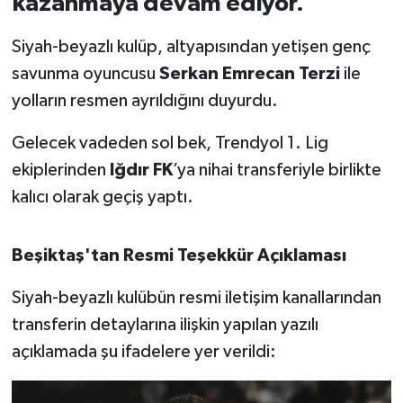
kazanmaya devam ediyor.
İvrindi
Siyah-beyazlı kulüp, altyapısından yetişen genç
savunma oyuncusu
Serkan Emrecan Terzi
ile
KENT GÜNDEMİ
yolların resmen ayrıldığını duyurdu.
Kepsut
Gelecek vadeden sol bek, Trendyol 1. Lig
ekiplerinden
Iğdır FK
’ya nihai transferiyle birlikte
KÜLTÜR-SANAT
kalıcı olarak geçiş yaptı.
MAGAZİN
Beşiktaş'tan Resmi Teşekkür Açıklaması
MANŞET
Siyah-beyazlı kulübün resmi iletişim kanallarından
Manyas
transferin detaylarına ilişkin yapılan yazılı
açıklamada şu ifadelere yer verildi:
OLAY