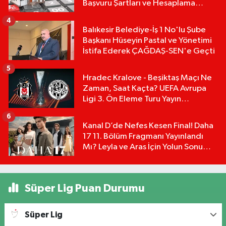
Başvuru Şartları ve Hesaplama
Tablosu:
4
Balıkesir Belediye-İş 1 No'lu Şube
Başkanı Hüseyin Pastal ve Yönetimi
İstifa Ederek ÇAĞDAŞ-SEN'e Geçti
5
Hradec Kralove - Beşiktaş Maçı Ne
Zaman, Saat Kaçta? UEFA Avrupa
Ligi 3. Ön Eleme Turu Yayın
Detayları!
6
Kanal D’de Nefes Kesen Final! Daha
17 11. Bölüm Fragmanı Yayınlandı
Mı? Leyla ve Aras İçin Yolun Sonu
Mu?
Süper Lig Puan Durumu
Süper Lig