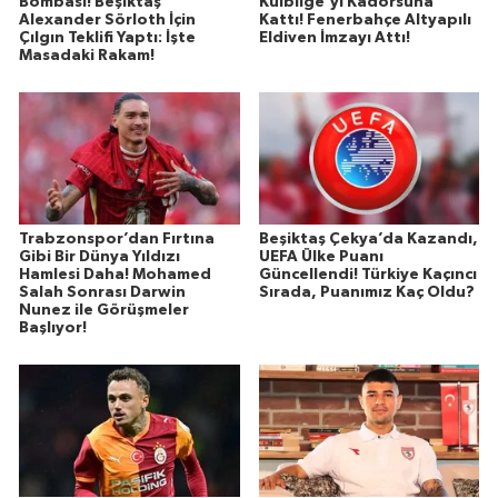
Bombası! Beşiktaş
Kulbilge'yi Kadorsuna
Alexander Sörloth İçin
Kattı! Fenerbahçe Altyapılı
Çılgın Teklifi Yaptı: İşte
Eldiven İmzayı Attı!
Masadaki Rakam!
Trabzonspor’dan Fırtına
Beşiktaş Çekya’da Kazandı,
Gibi Bir Dünya Yıldızı
UEFA Ülke Puanı
Hamlesi Daha! Mohamed
Güncellendi! Türkiye Kaçıncı
Salah Sonrası Darwin
Sırada, Puanımız Kaç Oldu?
Nunez ile Görüşmeler
Başlıyor!