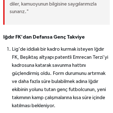
diler, kamuoyunun bilgisine saygılarımızla
Susurluk
sunarız."
TARİHTE BUGÜN
TEKNOLOJİ
Iğdır FK'dan Defansa Genç Takviye
Trend
Lig'de iddialı bir kadro kurmak isteyen Iğdır
TÜRKİYE
FK, Beşiktaş altyapı patentli Emrecan Terzi'yi
kadrosuna katarak savunma hattını
VİZYONDAKİLER
güçlendirmiş oldu. Form durumunu artırmak
ve daha fazla süre bulabilmek adına Iğdır
YAŞAM
ekibinin yolunu tutan genç futbolcunun, yeni
takımının kamp çalışmalarına kısa süre içinde
katılması bekleniyor.