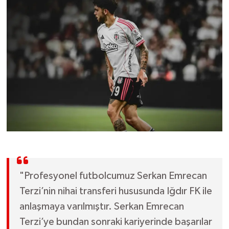
OTOMOTİV
Resmi İlanlar
SAĞLIK
Savaştepe
SEYAHAT
SİYASET
Sındırgı
"Profesyonel futbolcumuz Serkan Emrecan
SPOR
Terzi’nin nihai transferi hususunda Iğdır FK ile
anlaşmaya varılmıştır. Serkan Emrecan
SÜRMANŞET
Terzi’ye bundan sonraki kariyerinde başarılar