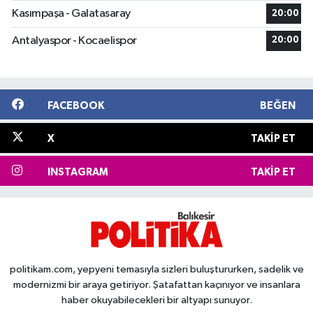
Kasımpaşa - Galatasaray
20:00
Antalyaspor - Kocaelispor
20:00
FACEBOOK
BEĞEN
X
TAKIP ET
INSTAGRAM
TAKIP ET
politikam.com, yepyeni temasıyla sizleri buluştururken, sadelik ve
modernizmi bir araya getiriyor. Şatafattan kaçınıyor ve insanlara
haber okuyabilecekleri bir altyapı sunuyor.