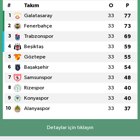
#
Takım
O
P
1
Galatasaray
33
77
2
Fenerbahçe
33
73
3
Trabzonspor
33
69
4
Beşiktaş
33
59
5
Göztepe
33
55
6
Başakşehir
33
54
7
Samsunspor
33
48
8
Rizespor
33
40
9
Konyaspor
33
40
10
Alanyaspor
33
37
Detaylar için tıklayın