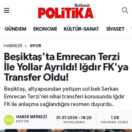
ASTROLOJİ
Balıkesir Nöbetçi Eczaneler
GÜNDEM
EKONOMİ
KÜLTÜR-SANAT
SİYASET
Ayvalık
Balıkesir Hava Durumu
HABERLER
SPOR
Balya
Balıkesir Namaz Vakitleri
Beşiktaş'ta Emrecan Terzi
İle Yollar Ayrıldı! Iğdır FK'ya
Bandırma
Balıkesir Trafik Yoğunluk Haritası
Transfer Oldu!
Bigadiç
Süper Lig Puan Durumu ve Fikstür
Beşiktaş, altyapısından yetişen sol bek Serkan
Emrecan Terzi'nin nihai transferi konusunda Iğdır
BİYOGRAFİLER
Tüm Manşetler
FK ile anlaşma sağlandığını resmen duyurdu.
Burhaniye
Son Dakika Haberleri
HABER MERKEZI
01.07.2026 - 18:20
1 DK
EDITÖR
YAYINLANMA
OKUNMA SÜRESI
ÇEVRE
Haber Arşivi