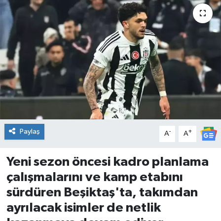
DÜNYA
Dursunbey
Edremit
EĞİTİM
EKONOMİ
Paylaş
-
+
A
A
Erdek
Yeni sezon öncesi kadro planlama
Gömeç
çalışmalarını ve kamp etabını
sürdüren Beşiktaş'ta, takımdan
Gönen
ayrılacak isimler de netlik
Havran