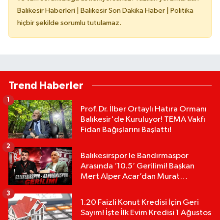
Balıkesir Haberleri | Balıkesir Son Dakika Haber | Politika
hiçbir şekilde sorumlu tutulamaz.
Trend Haberler
1
Prof. Dr. İlber Ortaylı Hatıra Ormanı
Balıkesir'de Kuruluyor! TEMA Vakfı
Fidan Bağışlarını Başlattı!
2
Balıkesirspor le Bandırmaspor
Arasında ‘10.5’ Gerilimi! Başkan
Mert Alper Acar’dan Murat
Karakoyun'a Sert Tepki!
3
1.20 Faizli Konut Kredisi İçin Geri
Sayım! İşte İlk Evim Kredisi 1 Ağustos