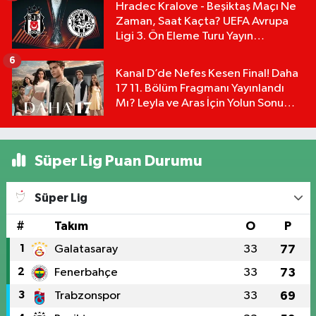
Hradec Kralove - Beşiktaş Maçı Ne
Zaman, Saat Kaçta? UEFA Avrupa
Ligi 3. Ön Eleme Turu Yayın
Detayları!
6
Kanal D’de Nefes Kesen Final! Daha
17 11. Bölüm Fragmanı Yayınlandı
Mı? Leyla ve Aras İçin Yolun Sonu
Mu?
Süper Lig Puan Durumu
Süper Lig
#
Takım
O
P
1
Galatasaray
33
77
2
Fenerbahçe
33
73
3
Trabzonspor
33
69