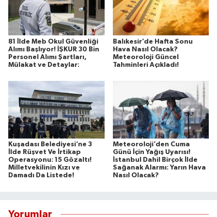
81 İlde Meb Okul Güvenliği
Balıkesir’de Hafta Sonu
Alımı Başlıyor! İŞKUR 30 Bin
Hava Nasıl Olacak?
Personel Alımı Şartları,
Meteoroloji Güncel
Mülakat ve Detaylar:
Tahminleri Açıkladı!
Kuşadası Belediyesi’ne 3
Meteoroloji’den Cuma
İlde Rüşvet Ve İrtikap
Günü İçin Yağış Uyarısı!
Operasyonu: 15 Gözaltı!
İstanbul Dahil Birçok İlde
Milletvekilinin Kızı ve
Sağanak Alarmı: Yarın Hava
Damadı Da Listede!
Nasıl Olacak?
Yorumlar