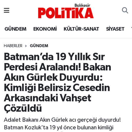
ASTROLOJİ
Balıkesir Nöbetçi Eczaneler
GÜNDEM
EKONOMİ
KÜLTÜR-SANAT
SİYASET
Ayvalık
Balıkesir Hava Durumu
HABERLER
GÜNDEM
Balya
Balıkesir Namaz Vakitleri
Batman’da 19 Yıllık Sır
Perdesi Aralandı! Bakan
Bandırma
Balıkesir Trafik Yoğunluk Haritası
Akın Gürlek Duyurdu:
Bigadiç
Süper Lig Puan Durumu ve Fikstür
Kimliği Belirsiz Cesedin
Arkasındaki Vahşet
BİYOGRAFİLER
Tüm Manşetler
Çözüldü
Burhaniye
Son Dakika Haberleri
Adalet Bakanı Akın Gürlek acı gerçeği duyurdu!
Batman Kozluk'ta 19 yıl önce bulunan kimliği
ÇEVRE
Haber Arşivi