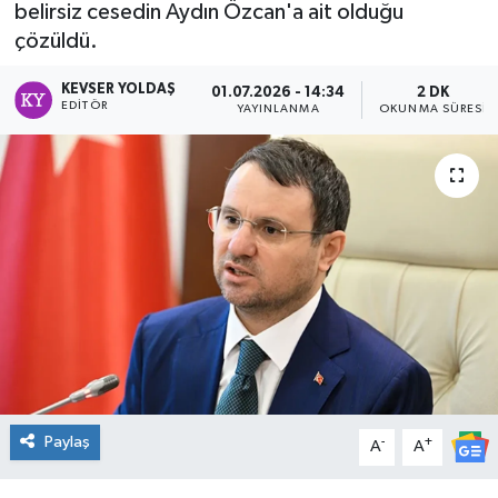
belirsiz cesedin Aydın Özcan'a ait olduğu
DÜNYA
çözüldü.
KEVSER YOLDAŞ
01.07.2026 - 14:34
2 DK
Dursunbey
EDITÖR
YAYINLANMA
OKUNMA SÜRESI
Edremit
EĞİTİM
EKONOMİ
Erdek
Gömeç
Gönen
Paylaş
-
+
A
A
Havran