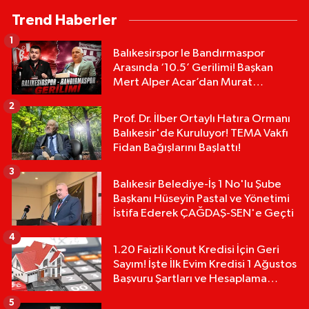
Trend Haberler
1
Balıkesirspor le Bandırmaspor
Arasında ‘10.5’ Gerilimi! Başkan
Mert Alper Acar’dan Murat
Karakoyun'a Sert Tepki!
2
Prof. Dr. İlber Ortaylı Hatıra Ormanı
Balıkesir'de Kuruluyor! TEMA Vakfı
Fidan Bağışlarını Başlattı!
3
Balıkesir Belediye-İş 1 No'lu Şube
Başkanı Hüseyin Pastal ve Yönetimi
İstifa Ederek ÇAĞDAŞ-SEN'e Geçti
4
1.20 Faizli Konut Kredisi İçin Geri
Sayım! İşte İlk Evim Kredisi 1 Ağustos
Başvuru Şartları ve Hesaplama
Tablosu:
5