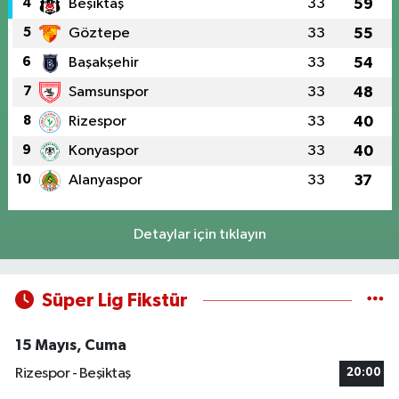
4
Beşiktaş
33
59
5
Göztepe
33
55
6
Başakşehir
33
54
7
Samsunspor
33
48
8
Rizespor
33
40
9
Konyaspor
33
40
10
Alanyaspor
33
37
Detaylar için tıklayın
Süper Lig Fikstür
15 Mayıs, Cuma
Rizespor - Beşiktaş
20:00