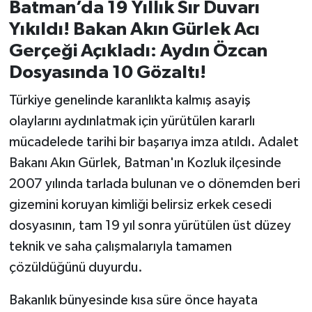
Batman’da 19 Yıllık Sır Duvarı
Yıkıldı! Bakan Akın Gürlek Acı
İvrindi
Gerçeği Açıkladı: Aydın Özcan
KENT GÜNDEMİ
Dosyasında 10 Gözaltı!
Türkiye genelinde karanlıkta kalmış asayiş
Kepsut
olaylarını aydınlatmak için yürütülen kararlı
KÜLTÜR-SANAT
mücadelede tarihi bir başarıya imza atıldı. Adalet
Bakanı Akın Gürlek, Batman'ın Kozluk ilçesinde
MAGAZİN
2007 yılında tarlada bulunan ve o dönemden beri
gizemini koruyan kimliği belirsiz erkek cesedi
MANŞET
dosyasının, tam 19 yıl sonra yürütülen üst düzey
teknik ve saha çalışmalarıyla tamamen
Manyas
çözüldüğünü duyurdu.
OLAY
Bakanlık bünyesinde kısa süre önce hayata