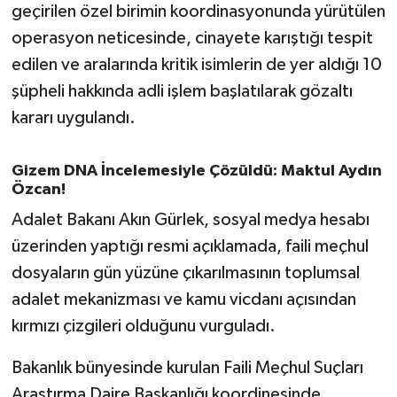
OTOMOTİV
geçirilen özel birimin koordinasyonunda yürütülen
operasyon neticesinde, cinayete karıştığı tespit
Resmi İlanlar
edilen ve aralarında kritik isimlerin de yer aldığı 10
şüpheli hakkında adli işlem başlatılarak gözaltı
SAĞLIK
kararı uygulandı.
Savaştepe
Gizem DNA İncelemesiyle Çözüldü: Maktul Aydın
SEYAHAT
Özcan!
Adalet Bakanı Akın Gürlek, sosyal medya hesabı
SİYASET
üzerinden yaptığı resmi açıklamada, faili meçhul
dosyaların gün yüzüne çıkarılmasının toplumsal
Sındırgı
adalet mekanizması ve kamu vicdanı açısından
SPOR
kırmızı çizgileri olduğunu vurguladı.
Bakanlık bünyesinde kurulan Faili Meçhul Suçları
SÜRMANŞET
Araştırma Daire Başkanlığı koordinesinde