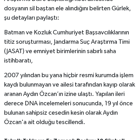
Susurluk
dosyanın sil baştan ele alındığını belirten Gürlek,
şu detayları paylaştı:
TARİHTE BUGÜN
Batman ve Kozluk Cumhuriyet Başsavcılıklarının
TEKNOLOJİ
titiz soruşturması, Jandarma Suç Araştırma Timi
(JASAT) ve emniyet birimlerinin sabırlı saha
Trend
istihbaratı,
TÜRKİYE
2007 yılından bu yana hiçbir resmi kurumda işlem
kaydı bulunmayan ve ailesi tarafından kayıp olarak
VİZYONDAKİLER
aranan Aydın Özcan’ın izine ulaştı. Yapılan ileri
YAŞAM
derece DNA incelemeleri sonucunda, 19 yıl önce
bulunan sahipsiz cesedin kesin olarak Aydın
Özcan'a ait olduğu tescillendi.