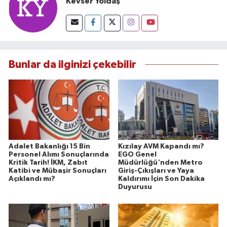
Kevser Yoldaş
Bunlar da ilginizi çekebilir
Adalet Bakanlığı 15 Bin
Kızılay AVM Kapandı mı?
Personel Alımı Sonuçlarında
EGO Genel
Kritik Tarih! İKM, Zabıt
Müdürlüğü'nden Metro
Katibi ve Mübaşir Sonuçları
Giriş-Çıkışları ve Yaya
Açıklandı mı?
Kaldırımı İçin Son Dakika
Duyurusu