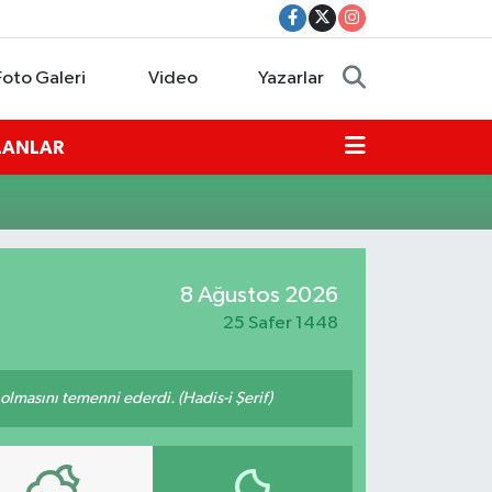
Foto Galeri
Video
Yazarlar
İLANLAR
8 Ağustos 2026
25 Safer 1448
lmasını temenni ederdi. (Hadis-i Şerif)