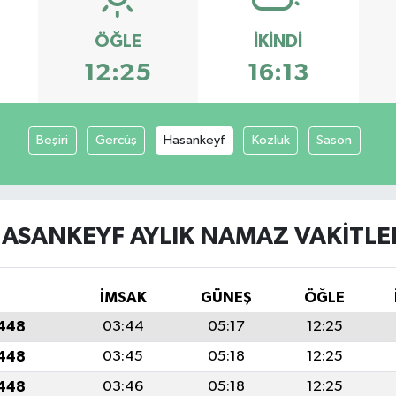
ÖĞLE
İKINDI
12:25
16:13
Beşiri
Gercüş
Hasankeyf
Kozluk
Sason
ASANKEYF AYLIK NAMAZ VAKITLE
İMSAK
GÜNEŞ
ÖĞLE
1448
03:44
05:17
12:25
1448
03:45
05:18
12:25
1448
03:46
05:18
12:25