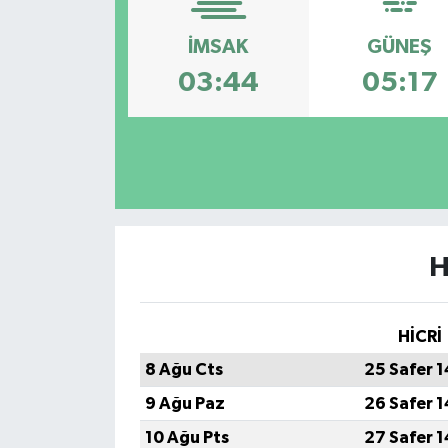
DÜNYA
İMSAK
GÜNEŞ
03:44
05:17
Dursunbey
Edremit
EĞİTİM
EKONOMİ
H
Erdek
HİCRİ
Gömeç
8 Ağu Cts
25 Safer 
Gönen
9 Ağu Paz
26 Safer 
10 Ağu Pts
27 Safer 
Havran