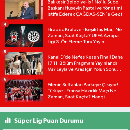
Balıkesir Belediye-İş 1 No'lu Şube
Başkanı Hüseyin Pastal ve Yönetimi
İstifa Ederek ÇAĞDAŞ-SEN'e Geçti
4
Hradec Kralove - Beşiktaş Maçı Ne
Zaman, Saat Kaçta? UEFA Avrupa
Ligi 3. Ön Eleme Turu Yayın
Detayları!
5
Kanal D’de Nefes Kesen Final! Daha
17 11. Bölüm Fragmanı Yayınlandı
Mı? Leyla ve Aras İçin Yolun Sonu
Mu?
6
Filenin Sultanları Parkeye Çıkıyor!
Türkiye - Fransa Hazırlık Maçı Ne
Zaman, Saat Kaçta? Hangi
Kanalda?
Süper Lig Puan Durumu