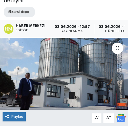
detaylar
DÜNYA
#Lisanslı depo
Dursunbey
HABER MERKEZI
03.06.2026 - 12:57
03.06.2026 - 1
EDITÖR
YAYINLANMA
GÜNCELLEM
Edremit
EĞİTİM
EKONOMİ
Erdek
Gömeç
Gönen
Paylaş
-
+
A
A
Havran