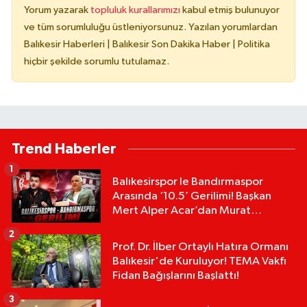
Yorum yazarak
topluluk kurallarımızı
kabul etmiş bulunuyor
ve tüm sorumluluğu üstleniyorsunuz. Yazılan yorumlardan
Balıkesir Haberleri | Balıkesir Son Dakika Haber | Politika
hiçbir şekilde sorumlu tutulamaz.
Trend Haberler
1
Balıkesirspor le Bandırmaspor
Arasında ‘10.5’ Gerilimi! Başkan
Mert Alper Acar’dan Murat
Karakoyun'a Sert Tepki!
2
Prof. Dr. İlber Ortaylı Hatıra Ormanı
Balıkesir'de Kuruluyor! TEMA Vakfı
Fidan Bağışlarını Başlattı!
3