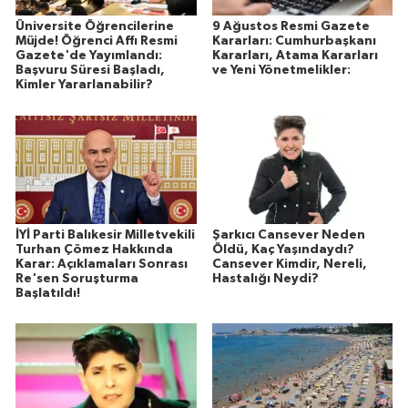
Üniversite Öğrencilerine
9 Ağustos Resmi Gazete
Müjde! Öğrenci Affı Resmi
Kararları: Cumhurbaşkanı
Gazete'de Yayımlandı:
Kararları, Atama Kararları
Başvuru Süresi Başladı,
ve Yeni Yönetmelikler:
Kimler Yararlanabilir?
İYİ Parti Balıkesir Milletvekili
Şarkıcı Cansever Neden
Turhan Çömez Hakkında
Öldü, Kaç Yaşındaydı?
Karar: Açıklamaları Sonrası
Cansever Kimdir, Nereli,
Re'sen Soruşturma
Hastalığı Neydi?
Başlatıldı!