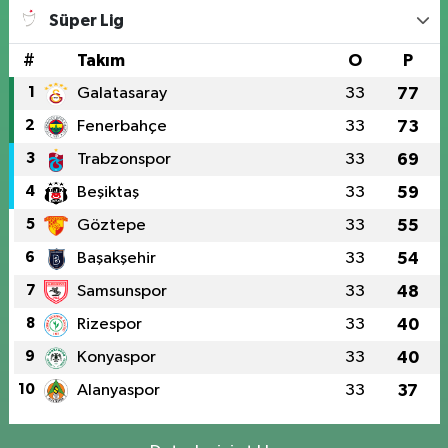
Süper Lig
#
Takım
O
P
1
Galatasaray
33
77
2
Fenerbahçe
33
73
3
Trabzonspor
33
69
4
Beşiktaş
33
59
5
Göztepe
33
55
6
Başakşehir
33
54
7
Samsunspor
33
48
8
Rizespor
33
40
9
Konyaspor
33
40
10
Alanyaspor
33
37