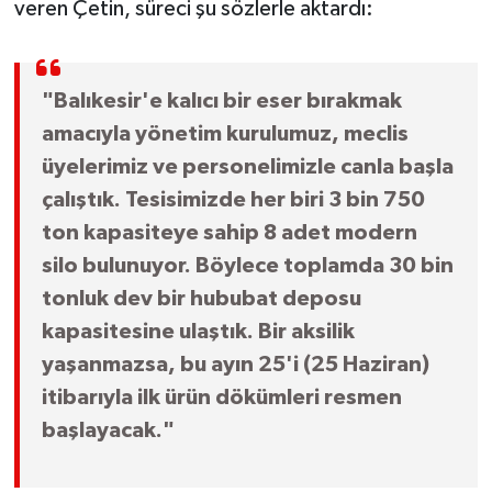
veren Çetin, süreci şu sözlerle aktardı:
Susurluk
TARİHTE BUGÜN
"Balıkesir'e kalıcı bir eser bırakmak
TEKNOLOJİ
amacıyla yönetim kurulumuz, meclis
üyelerimiz ve personelimizle canla başla
Trend
çalıştık. Tesisimizde her biri 3 bin 750
ton kapasiteye sahip 8 adet modern
TÜRKİYE
silo bulunuyor. Böylece toplamda 30 bin
tonluk dev bir hububat deposu
VİZYONDAKİLER
kapasitesine ulaştık. Bir aksilik
YAŞAM
yaşanmazsa, bu ayın 25'i (25 Haziran)
itibarıyla ilk ürün dökümleri resmen
başlayacak."