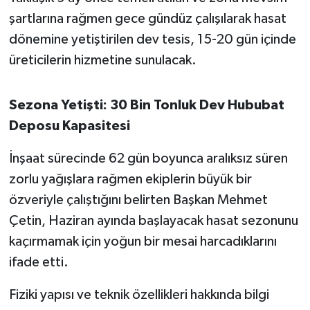
OTOMOTİV
şartlarına rağmen gece gündüz çalışılarak hasat
dönemine yetiştirilen dev tesis, 15-20 gün içinde
Resmi İlanlar
üreticilerin hizmetine sunulacak.
SAĞLIK
Sezona Yetişti: 30 Bin Tonluk Dev Hububat
Savaştepe
Deposu Kapasitesi
SEYAHAT
İnşaat sürecinde 62 gün boyunca aralıksız süren
zorlu yağışlara rağmen ekiplerin büyük bir
SİYASET
özveriyle çalıştığını belirten Başkan Mehmet
Sındırgı
Çetin, Haziran ayında başlayacak hasat sezonunu
kaçırmamak için yoğun bir mesai harcadıklarını
SPOR
ifade etti.
SÜRMANŞET
Fiziki yapısı ve teknik özellikleri hakkında bilgi