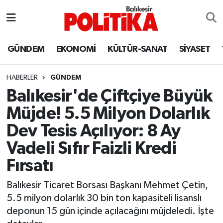
ASTROLOJİ
Balıkesir Nöbetçi Eczaneler
GÜNDEM
EKONOMİ
KÜLTÜR-SANAT
SİYASET
Ayvalık
Balıkesir Hava Durumu
HABERLER
GÜNDEM
Balya
Balıkesir Namaz Vakitleri
Balıkesir'de Çiftçiye Büyük
Müjde! 5.5 Milyon Dolarlık
Bandırma
Balıkesir Trafik Yoğunluk Haritası
Dev Tesis Açılıyor: 8 Ay
Bigadiç
Süper Lig Puan Durumu ve Fikstür
Vadeli Sıfır Faizli Kredi
Fırsatı
BİYOGRAFİLER
Tüm Manşetler
Balıkesir Ticaret Borsası Başkanı Mehmet Çetin,
Burhaniye
Son Dakika Haberleri
5.5 milyon dolarlık 30 bin ton kapasiteli lisanslı
deponun 15 gün içinde açılacağını müjdeledi. İşte
ÇEVRE
Haber Arşivi