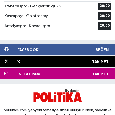
Trabzonspor - Gençlerbirliği S.K.
20:00
Kasımpaşa - Galatasaray
20:00
Antalyaspor - Kocaelispor
20:00
FACEBOOK
BEĞEN
X
TAKIP ET
INSTAGRAM
TAKIP ET
politikam.com, yepyeni temasıyla sizleri buluştururken, sadelik ve