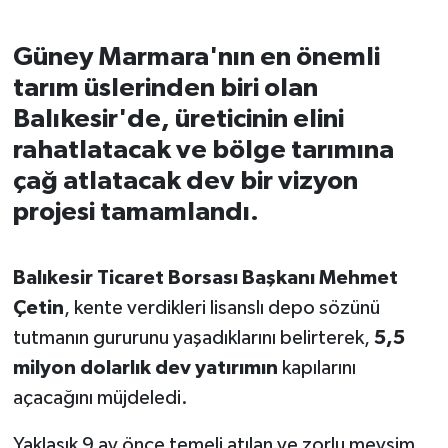
İvrindi
Güney Marmara'nın en önemli
tarım üslerinden biri olan
KENT GÜNDEMİ
Balıkesir'de, üreticinin elini
rahatlatacak ve bölge tarımına
Kepsut
çağ atlatacak dev bir vizyon
KÜLTÜR-SANAT
projesi tamamlandı.
MAGAZİN
Balıkesir Ticaret Borsası Başkanı Mehmet
MANŞET
Çetin
, kente verdikleri lisanslı depo sözünü
tutmanın gururunu yaşadıklarını belirterek,
5,5
Manyas
milyon dolarlık dev yatırımın
kapılarını
açacağını müjdeledi.
OLAY
Yaklaşık 9 ay önce temeli atılan ve zorlu mevsim