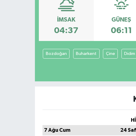
DÜNYA
İMSAK
GÜNEŞ
Dursunbey
04:37
06:11
Edremit
Bozdoğan
Buharkent
Çine
Didim
EĞİTİM
EKONOMİ
Erdek
Gömeç
Gönen
H
7 Ağu Cum
24 Sa
Havran