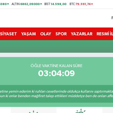
0380
6862,09000
14.598,00
79.591,74
ALTIN
BİST
BTC
SİYASET
YAŞAM
OLAY
SPOR
YAZARLAR
RESMİ 
ÖĞLE VAKTİNE KALAN SÜRE
03:04:09
tine yemin ederim ki ruhları cesetlerinde oldukça kullarını saptırmakt
un ki onlar benden mağfiret talep ettikleri müddetçe ben de onları af