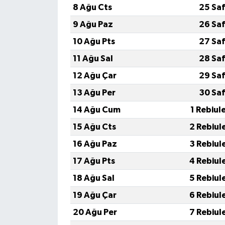
8 Ağu Cts
25 Sa
İvrindi
9 Ağu Paz
26 Sa
10 Ağu Pts
27 Sa
KENT GÜNDEMİ
11 Ağu Sal
28 Sa
Kepsut
12 Ağu Çar
29 Sa
13 Ağu Per
30 Sa
KÜLTÜR-SANAT
14 Ağu Cum
1 Rebiul
MAGAZİN
15 Ağu Cts
2 Rebiul
16 Ağu Paz
3 Rebiul
MANŞET
17 Ağu Pts
4 Rebiul
Manyas
18 Ağu Sal
5 Rebiul
19 Ağu Çar
6 Rebiul
OLAY
20 Ağu Per
7 Rebiul