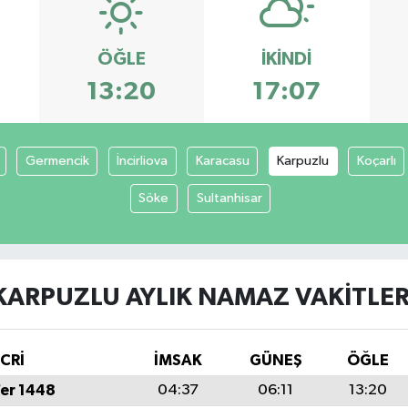
ÖĞLE
İKINDI
13:20
17:07
Germencik
İncirliova
Karacasu
Karpuzlu
Koçarlı
Söke
Sultanhisar
KARPUZLU AYLIK NAMAZ VAKITLER
İCRİ
İMSAK
GÜNEŞ
ÖĞLE
fer 1448
04:37
06:11
13:20