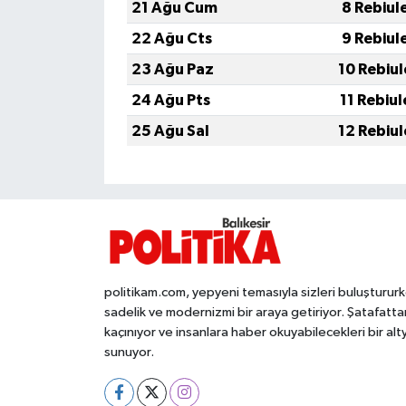
OTOMOTİV
21 Ağu Cum
8 Rebiul
22 Ağu Cts
9 Rebiul
Resmi İlanlar
23 Ağu Paz
10 Rebiu
SAĞLIK
24 Ağu Pts
11 Rebiu
25 Ağu Sal
12 Rebiu
Savaştepe
SEYAHAT
SİYASET
Sındırgı
politikam.com, yepyeni temasıyla sizleri buluşturur
sadelik ve modernizmi bir araya getiriyor. Şatafatta
SPOR
kaçınıyor ve insanlara haber okuyabilecekleri bir alt
sunuyor.
SÜRMANŞET