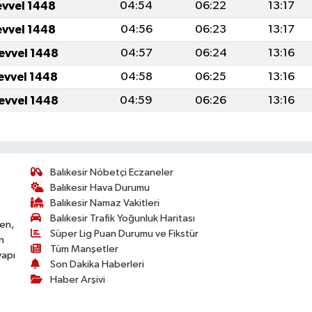
evvel 1448
04:54
06:22
13:17
evvel 1448
04:56
06:23
13:17
levvel 1448
04:57
06:24
13:16
levvel 1448
04:58
06:25
13:16
levvel 1448
04:59
06:26
13:16
Balıkesir Nöbetçi Eczaneler
Balıkesir Hava Durumu
Balıkesir Namaz Vakitleri
Balıkesir Trafik Yoğunluk Haritası
ken,
Süper Lig Puan Durumu ve Fikstür
n
Tüm Manşetler
yapı
Son Dakika Haberleri
Haber Arşivi