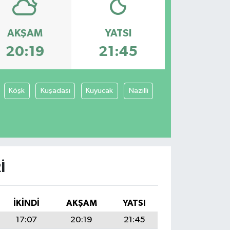
AKŞAM
YATSI
20:19
21:45
Köşk
Kuşadası
Kuyucak
Nazilli
I
İKINDI
AKŞAM
YATSI
17:07
20:19
21:45