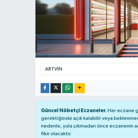
DÜNYA
Dursunbey
Edremit
EĞİTİM
EKONOMİ
Erdek
Gömeç
Güncel Nöbetçi Eczaneler.
Her eczane ge
gerektiğinde açık kalabilir veya beklenme
Gönen
nedenle, yola çıkmadan önce eczanenin açık
fikir olacaktır.
Havran