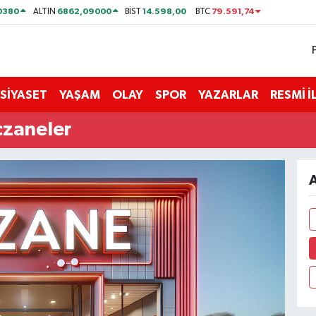
0380
6862,09000
14.598,00
79.591,74
ALTIN
BİST
BTC
SİYASET
YAŞAM
OLAY
SPOR
YAZARLAR
RESMİ 
czaneler