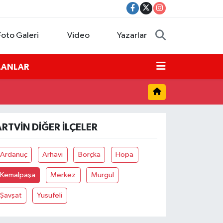
Foto Galeri
Video
Yazarlar
İLANLAR
ARTVIN DIĞER İLÇELER
Ardanuç
Arhavi
Borçka
Hopa
Kemalpaşa
Merkez
Murgul
Şavşat
Yusufeli