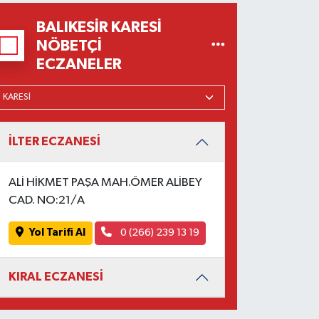
BALIKESIR KARESI
NÖBETÇI
ECZANELER
İLTER ECZANESİ
ALİ HİKMET PAŞA MAH.ÖMER ALİBEY
CAD. NO:21/A
Yol Tarifi Al
0 (266) 239 13 19
KIRAL ECZANESİ