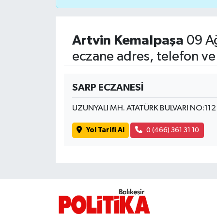
İvrindi
Artvin Kemalpaşa
09 Ağ
KENT GÜNDEMİ
eczane adres, telefon ve
Kepsut
SARP ECZANESİ
KÜLTÜR-SANAT
UZUNYALI MH. ATATÜRK BULVARI NO:112
MAGAZİN
Yol Tarifi Al
0 (466) 361 31 10
MANŞET
Manyas
OLAY