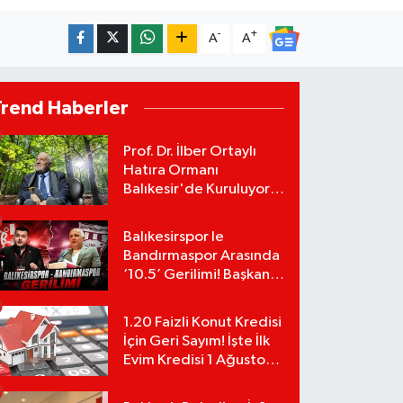
-
+
A
A
Trend Haberler
Prof. Dr. İlber Ortaylı
Hatıra Ormanı
Balıkesir'de Kuruluyor!
TEMA Vakfı Fidan
Bağışlarını Başlattı!
Balıkesirspor le
Bandırmaspor Arasında
‘10.5’ Gerilimi! Başkan
Mert Alper Acar’dan
Murat Karakoyun'a Sert
1.20 Faizli Konut Kredisi
Tepki!
İçin Geri Sayım! İşte İlk
Evim Kredisi 1 Ağustos
Başvuru Şartları ve
Hesaplama Tablosu: