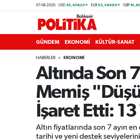
45,43620
53,38690
61,6
07-08-2026
USD
EUR
GBP
ASTROLOJİ
Balıkesir Nöbetçi Eczaneler
Ayvalık
Balıkesir Hava Durumu
GÜNDEM
EKONOMİ
KÜLTÜR-SANAT
Balya
Balıkesir Namaz Vakitleri
HABERLER
EKONOMİ
Altında Son 7
Bandırma
Balıkesir Trafik Yoğunluk Haritası
Memiş "Düşüş
Bigadiç
Süper Lig Puan Durumu ve Fikstür
BİYOGRAFİLER
Tüm Manşetler
İşaret Etti:
Burhaniye
Son Dakika Haberleri
Altın fiyatlarında son 7 ayın e
ÇEVRE
Haber Arşivi
tarihi ve yeni destek seviyelerini