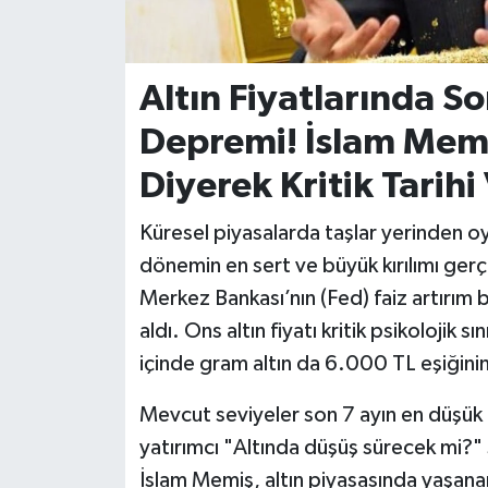
İvrindi
Altın Fiyatlarında S
KENT GÜNDEMİ
Depremi! İslam Mem
Kepsut
Diyerek Kritik Tarihi
KÜLTÜR-SANAT
Küresel piyasalarda taşlar yerinden oy
dönemin en sert ve büyük kırılımı ger
MAGAZİN
Merkez Bankası’nın (Fed) faiz artırım b
MANŞET
aldı. Ons altın fiyatı kritik psikolojik 
içinde gram altın da 6.000 TL eşiğinin 
Manyas
Mevcut seviyeler son 7 ayın en düşük 
OLAY
yatırımcı "Altında düşüş sürecek mi?" s
İslam Memiş, altın piyasasında yaşanan