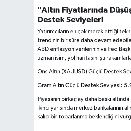
Susurluk
"Altın Fiyatlarında Düşü
Destek Seviyeleri
TARİHTE BUGÜN
Yatırımcıların en çok merak ettiği tekn
TEKNOLOJİ
trendinin bir süre daha devam edebile
ABD enflasyon verilerinin ve Fed Başkan
Trend
uzman isim, yol haritasını şu rakamlarla
TÜRKİYE
Ons Altın (XAUUSD) Güçlü Destek Sev
VİZYONDAKİLER
Gram Altın Güçlü Destek Seviyesi: 5
YAŞAM
Piyasanın birkaç ay daha baskı altında 
ikinci yarısında merkez bankalarının alı
kalıcı bir toparlanma beklendiğini vurg