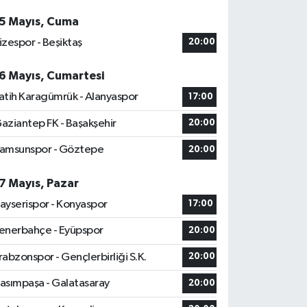
5 Mayıs, Cuma
izespor - Beşiktaş
20:00
6 Mayıs, Cumartesi
atih Karagümrük - Alanyaspor
17:00
aziantep FK - Başakşehir
20:00
amsunspor - Göztepe
20:00
7 Mayıs, Pazar
ayserispor - Konyaspor
17:00
enerbahçe - Eyüpspor
20:00
rabzonspor - Gençlerbirliği S.K.
20:00
asımpaşa - Galatasaray
20:00