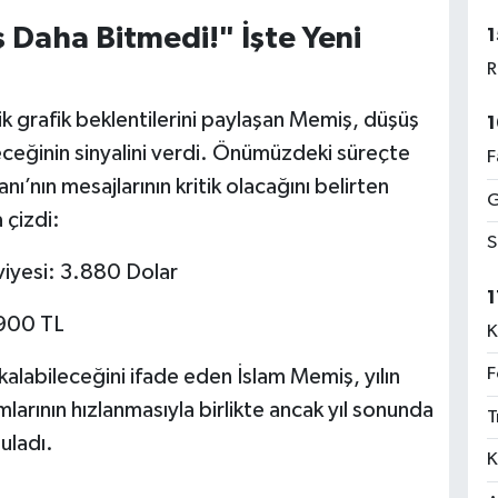
ş Daha Bitmedi!" İşte Yeni
1
R
ik grafik beklentilerini paylaşan Memiş, düşüş
1
ceğinin sinyalini verdi. Önümüzdeki süreçte
F
ı’nın mesajlarının kritik olacağını belirten
G
 çizdi:
S
iyesi: 3.880 Dolar
1
.900 TL
K
F
kalabileceğini ifade eden İslam Memiş, yılın
mlarının hızlanmasıyla birlikte ancak yıl sonunda
T
uladı.
K