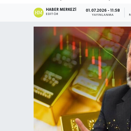
DÜNYA
HABER MERKEZI
01.07.2026 - 11:58
EDITÖR
YAYINLANMA
Dursunbey
Edremit
EĞİTİM
EKONOMİ
Erdek
Gömeç
Gönen
Havran