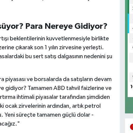
üşüyor? Para Nereye Gidiyor?
tışı beklentilerinin kuvvetlenmesiyle birlikte
rine çıkarak son 1 yılın zirvesine yerleşti.
salardaki bu sert satış dalgasının nedenini şu
ra piyasası ve borsalarda da satışların devam
1
ye gidiyor? Tamamen ABD tahvil faizlerine ve
artırma ihtimali piyasalar tarafından şimdiden
aki ocak zirvelerinin ardından, artık petrol
du. Yeni süreçte tamamen güçlü dolar -
acağız."