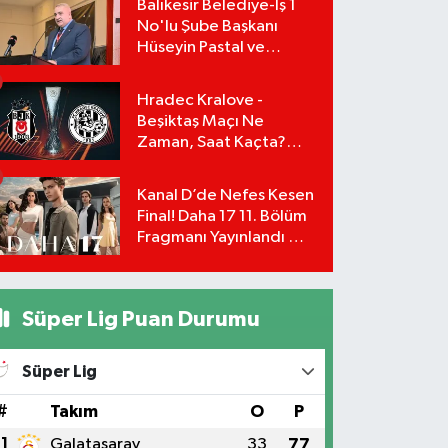
Balıkesir Belediye-İş 1
No'lu Şube Başkanı
Hüseyin Pastal ve
Yönetimi İstifa Ederek
ÇAĞDAŞ-SEN'e Geçti
Hradec Kralove -
Beşiktaş Maçı Ne
Zaman, Saat Kaçta?
UEFA Avrupa Ligi 3. Ön
Eleme Turu Yayın
Kanal D’de Nefes Kesen
Detayları!
Final! Daha 17 11. Bölüm
Fragmanı Yayınlandı Mı?
Leyla ve Aras İçin Yolun
Sonu Mu?
Süper Lig Puan Durumu
Süper Lig
#
Takım
O
P
1
Galatasaray
33
77