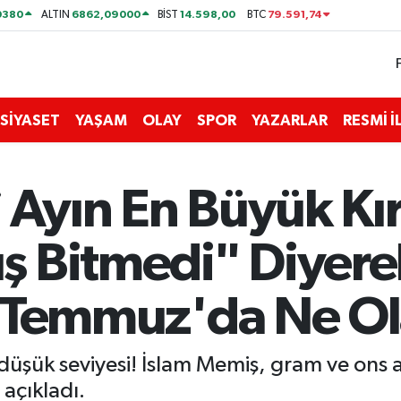
0380
6862,09000
14.598,00
79.591,74
ALTIN
BİST
BTC
SİYASET
YAŞAM
OLAY
SPOR
YAZARLAR
RESMİ 
 Ayın En Büyük Kırı
 Bitmedi" Diyerek
 13 Temmuz'da Ne O
n düşük seviyesi! İslam Memiş, gram ve ons
 açıkladı.