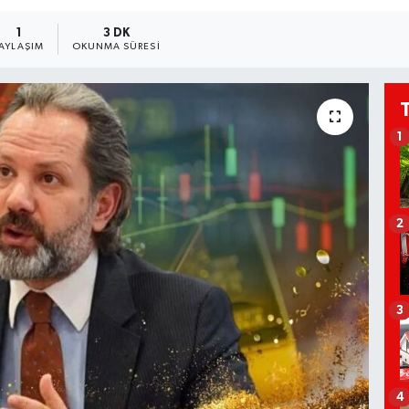
1
3 DK
PAYLAŞIM
OKUNMA SÜRESI
1
2
3
4