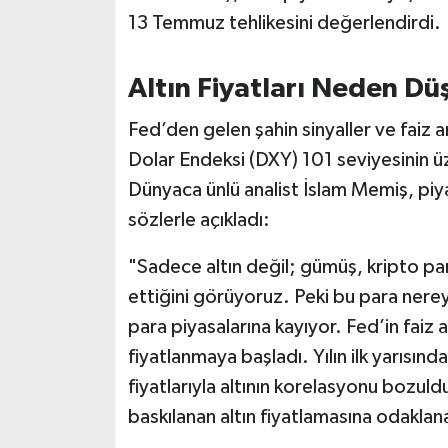
OTOMOTİV
13 Temmuz tehlikesini değerlendirdi.
Resmi İlanlar
Altın Fiyatları Neden D
SAĞLIK
Fed’den gelen şahin sinyaller ve faiz ar
Dolar Endeksi (DXY) 101 seviyesinin üze
Savaştepe
Dünyaca ünlü analist İslam Memiş, piya
SEYAHAT
sözlerle açıkladı:
SİYASET
"Sadece altın değil; gümüş, kripto pa
ettiğini görüyoruz. Peki bu para nere
Sındırgı
para piyasalarına kayıyor. Fed’in faiz 
fiyatlanmaya başladı. Yılın ilk yarısınd
SPOR
fiyatlarıyla altının korelasyonu bozul
SÜRMANŞET
baskılanan altın fiyatlamasına odaklan