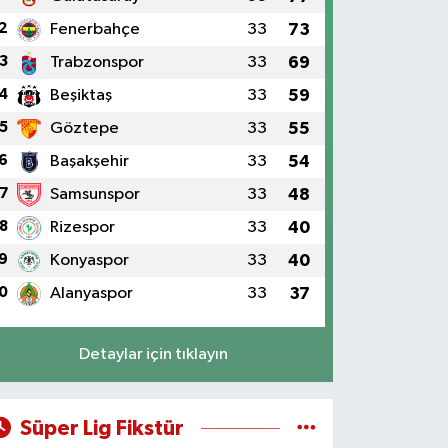
2
Fenerbahçe
33
73
3
Trabzonspor
33
69
4
Beşiktaş
33
59
5
Göztepe
33
55
6
Başakşehir
33
54
7
Samsunspor
33
48
8
Rizespor
33
40
9
Konyaspor
33
40
0
Alanyaspor
33
37
Detaylar için tıklayın
Süper Lig Fikstür