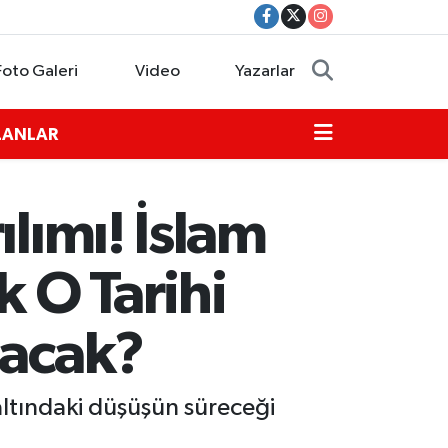
Foto Galeri
Video
Yazarlar
İLANLAR
lımı! İslam
 O Tarihi
lacak?
 altındaki düşüşün süreceği