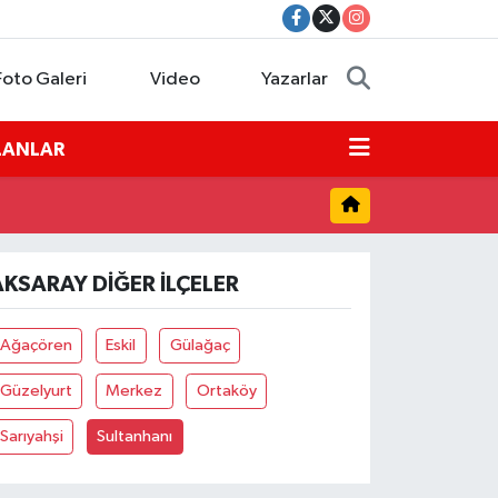
Foto Galeri
Video
Yazarlar
İLANLAR
AKSARAY DIĞER İLÇELER
Ağaçören
Eskil
Gülağaç
Güzelyurt
Merkez
Ortaköy
Sarıyahşi
Sultanhanı