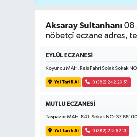
İvrindi
Aksaray Sultanhanı
08 
KENT GÜNDEMİ
nöbetçi eczane adres, te
Kepsut
EYLÜL ECZANESİ
KÜLTÜR-SANAT
Koyuncu MAH. Reis Fahri Solak Sokak NO
MAGAZİN
Yol Tarifi Al
0 (382) 242 20 51
MANŞET
MUTLU ECZANESİ
Manyas
Taşpazar MAH. 841. Sokak NO: 37 6810
OLAY
Yol Tarifi Al
0 (382) 215 62 13