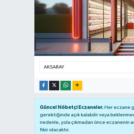
DÜNYA
Dursunbey
Edremit
EĞİTİM
EKONOMİ
Erdek
Gömeç
Güncel Nöbetçi Eczaneler.
Her eczane ge
gerektiğinde açık kalabilir veya beklenme
Gönen
nedenle, yola çıkmadan önce eczanenin açık
fikir olacaktır.
Havran