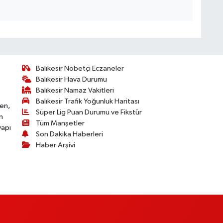
Balıkesir Nöbetçi Eczaneler
Balıkesir Hava Durumu
Balıkesir Namaz Vakitleri
Balıkesir Trafik Yoğunluk Haritası
ken,
Süper Lig Puan Durumu ve Fikstür
n
Tüm Manşetler
yapı
Son Dakika Haberleri
Haber Arşivi