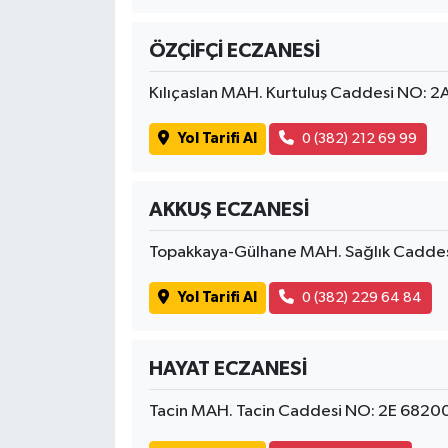
OTOMOTİV
ÖZÇİFÇİ ECZANESİ
Resmi İlanlar
Kılıçaslan MAH. Kurtuluş Caddesi NO: 
SAĞLIK
Yol Tarifi Al
0 (382) 212 69 99
Savaştepe
AKKUŞ ECZANESİ
SEYAHAT
Topakkaya-Gülhane MAH. Sağlık Caddes
SİYASET
Yol Tarifi Al
0 (382) 229 64 84
Sındırgı
SPOR
HAYAT ECZANESİ
Tacin MAH. Tacin Caddesi NO: 2E 6820
SÜRMANŞET