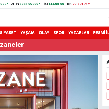
0380
6862,09000
14.598,00
79.591,74
ALTIN
BİST
BTC
SİYASET
YAŞAM
OLAY
SPOR
YAZARLAR
RESMİ 
czaneler