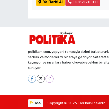
Yol Tarifi Al
0 (382) 211 11 11
Susurluk
TARİHTE BUGÜN
TEKNOLOJİ
Trend
politikam.com, yepyeni temasıyla sizleri buluşturur
TÜRKİYE
sadelik ve modernizmi bir araya getiriyor. Şatafatta
kaçınıyor ve insanlara haber okuyabilecekleri bir alt
VİZYONDAKİLER
sunuyor.
YAŞAM
RSS
Copyright © 2025. Her hakkı saklıdır.