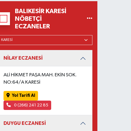
BALIKESIR KARESI
NÖBETÇI
ECZANELER
NİLAY ECZANESİ
ALİ HİKMET PAŞA MAH. EKİN SOK.
NO:64/A KARESİ
Yol Tarifi Al
0 (266) 241 22 85
DUYGU ECZANESİ