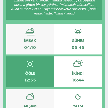
Sizden biri kendisinde, malında veya (din) kardeşinde
hoşuna giden bir şey görürse "mâşâallah, bârekallâh,
DÜNYA
Allah mübarek etsin" diyerek bereketle dua etsin. Çünkü
nazar, haktır. (Hadis-i Şerif)
Dursunbey
Edremit
İMSAK
GÜNEŞ
EĞİTİM
04:10
05:45
EKONOMİ
Erdek
ÖĞLE
İKINDI
12:55
16:44
Gömeç
Gönen
AKŞAM
YATSI
Havran