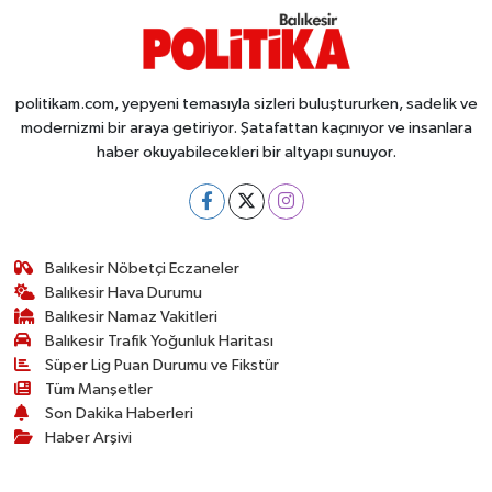
OTOMOTİV
Resmi İlanlar
politikam.com, yepyeni temasıyla sizleri buluştururken, sadelik ve
SAĞLIK
modernizmi bir araya getiriyor. Şatafattan kaçınıyor ve insanlara
haber okuyabilecekleri bir altyapı sunuyor.
Savaştepe
SEYAHAT
Balıkesir Nöbetçi Eczaneler
SİYASET
Balıkesir Hava Durumu
Balıkesir Namaz Vakitleri
Balıkesir Trafik Yoğunluk Haritası
Sındırgı
Süper Lig Puan Durumu ve Fikstür
Tüm Manşetler
SPOR
Son Dakika Haberleri
Haber Arşivi
SÜRMANŞET