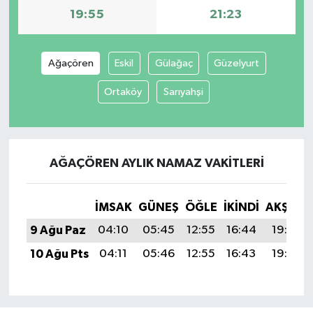
19:55
21:23
İvrindi
Ağaçören
Eskil
Gülağaç
Güzelyurt
KENT GÜNDEMİ
Ortaköy
Sarıyahşi
Kepsut
KÜLTÜR-SANAT
AĞAÇÖREN AYLIK NAMAZ VAKITLERI
MAGAZİN
İMSAK
GÜNEŞ
ÖĞLE
İKINDI
AKŞAM
MANŞET
9 Ağu Paz
04:10
05:45
12:55
16:44
19:55
Manyas
10 Ağu Pts
04:11
05:46
12:55
16:43
19:53
OLAY