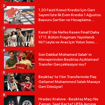
2
1.20 Faizli Konut Kredisi İçin Geri
Sayım! İşte İlk Evim Kredisi 1 Ağustos
Başvuru Şartları ve Hesaplama
Tablosu:
3
Kanal D’de Nefes Kesen Final! Daha
17 11. Bölüm Fragmanı Yayınlandı
Mı? Leyla ve Aras İçin Yolun Sonu
Mu?
4
Son Dakika! Mohamed Salah'ın
Menajerinden Beşiktaş Açıklaması!
Transfer Gerçekleşiyor mu?
5
Beşiktaş'ta Yılın Transferinde Flaş
Gelişme! Muhammed Salah Masaya
Geri Dönüyor!
6
Hradec Kralove - Beşiktaş Maçı Ne
Zaman, Saat Kaçta? UEFA Avrupa