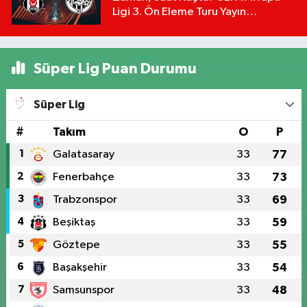
Ligi 3. Ön Eleme Turu Yayın
Detayları!
Süper Lig Puan Durumu
Süper Lig
#
Takım
O
P
1
Galatasaray
33
77
2
Fenerbahçe
33
73
3
Trabzonspor
33
69
4
Beşiktaş
33
59
5
Göztepe
33
55
6
Başakşehir
33
54
7
Samsunspor
33
48