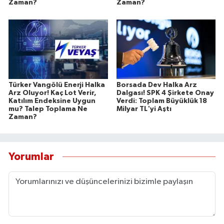
Zaman?
Zaman?
Türker Vangölü Enerji Halka
Borsada Dev Halka Arz
Arz Oluyor! Kaç Lot Verir,
Dalgası! SPK 4 Şirkete Onay
Katılım Endeksine Uygun
Verdi: Toplam Büyüklük 18
mu? Talep Toplama Ne
Milyar TL'yi Aştı
Zaman?
Yorumlar