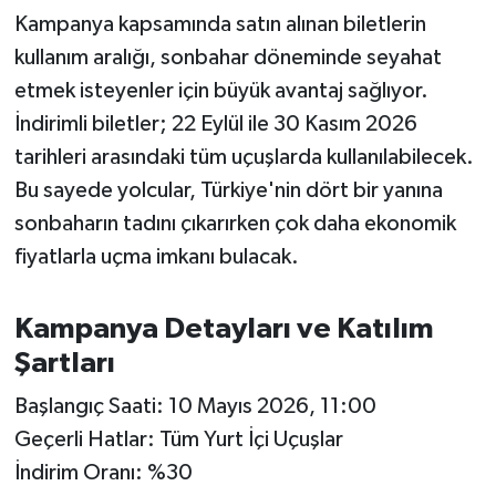
Susurluk
Kampanya kapsamında satın alınan biletlerin
kullanım aralığı, sonbahar döneminde seyahat
TARİHTE BUGÜN
etmek isteyenler için büyük avantaj sağlıyor.
İndirimli biletler; 22 Eylül ile 30 Kasım 2026
TEKNOLOJİ
tarihleri arasındaki tüm uçuşlarda kullanılabilecek.
Bu sayede yolcular, Türkiye'nin dört bir yanına
Trend
sonbaharın tadını çıkarırken çok daha ekonomik
TÜRKİYE
fiyatlarla uçma imkanı bulacak.
VİZYONDAKİLER
Kampanya Detayları ve Katılım
Şartları
YAŞAM
Başlangıç Saati: 10 Mayıs 2026, 11:00
Geçerli Hatlar: Tüm Yurt İçi Uçuşlar
İndirim Oranı: %30