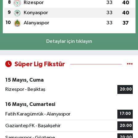
8
Rizespor
33
40
9
Konyaspor
33
40
10
Alanyaspor
33
37
Detaylar için tıklayın
Süper Lig Fikstür
15 Mayıs, Cuma
Rizespor - Beşiktaş
20:00
16 Mayıs, Cumartesi
Fatih Karagümrük - Alanyaspor
17:00
Gaziantep FK - Başakşehir
20:00
Samsunspor - Göztepe
20:00