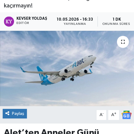
kaçırmayın!
DÜNYA
KEVSER YOLDAŞ
10.05.2026 - 16:33
1 DK
EDITÖR
YAYINLANMA
OKUNMA SÜRESI
Dursunbey
Edremit
EĞİTİM
EKONOMİ
Erdek
Gömeç
Paylaş
-
+
A
A
Gönen
AJet’ten Anneler Günü
Havran