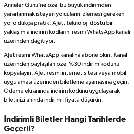
OTOMOTİV
Anneler Günü'ne özel bu büyük indirimden
yararlanmak isteyen yolcuların izlemesi gereken
Resmi İlanlar
yol oldukça pratik. AJet, teknoloji dostu bir
yaklaşımla indirim kodlarını resmi WhatsApp kanalı
SAĞLIK
üzerinden dağıtıyor.
Savaştepe
AJet resmi WhatsApp kanalına abone olun. Kanal
SEYAHAT
üzerinden paylaşılan özel %30 indirim kodunu
kopyalayın. AJet resmi internet sitesi veya mobil
SİYASET
uygulaması üzerinden biletleme aşamasına geçin.
Ödeme ekranında indirim kodunu uygulayarak
Sındırgı
biletinizi anında indirimli fiyata düşürün.
SPOR
İndirimli Biletler Hangi Tarihlerde
SÜRMANŞET
Geçerli?