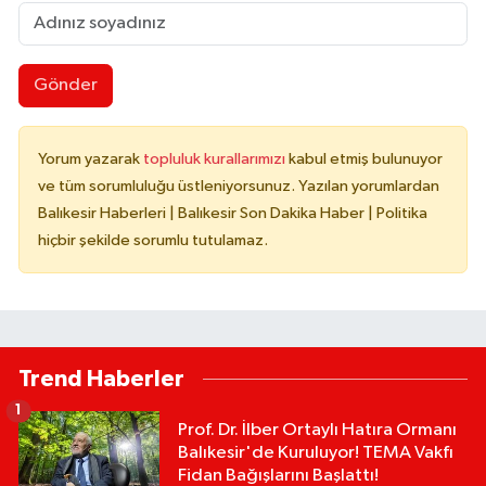
Gönder
Yorum yazarak
topluluk kurallarımızı
kabul etmiş bulunuyor
ve tüm sorumluluğu üstleniyorsunuz. Yazılan yorumlardan
Balıkesir Haberleri | Balıkesir Son Dakika Haber | Politika
hiçbir şekilde sorumlu tutulamaz.
Trend Haberler
1
Prof. Dr. İlber Ortaylı Hatıra Ormanı
Balıkesir'de Kuruluyor! TEMA Vakfı
Fidan Bağışlarını Başlattı!