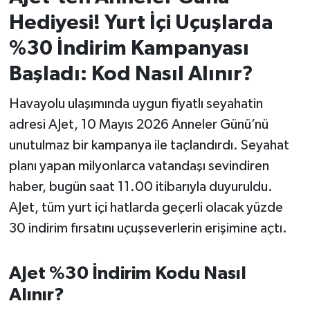
Hediyesi! Yurt İçi Uçuşlarda
İvrindi
%30 İndirim Kampanyası
KENT GÜNDEMİ
Başladı: Kod Nasıl Alınır?
Havayolu ulaşımında uygun fiyatlı seyahatin
Kepsut
adresi AJet, 10 Mayıs 2026 Anneler Günü’nü
KÜLTÜR-SANAT
unutulmaz bir kampanya ile taçlandırdı. Seyahat
planı yapan milyonlarca vatandaşı sevindiren
MAGAZİN
haber, bugün saat 11.00 itibarıyla duyuruldu.
AJet, tüm yurt içi hatlarda geçerli olacak yüzde
MANŞET
30 indirim fırsatını uçuşseverlerin erişimine açtı.
Manyas
AJet %30 İndirim Kodu Nasıl
OLAY
Alınır?