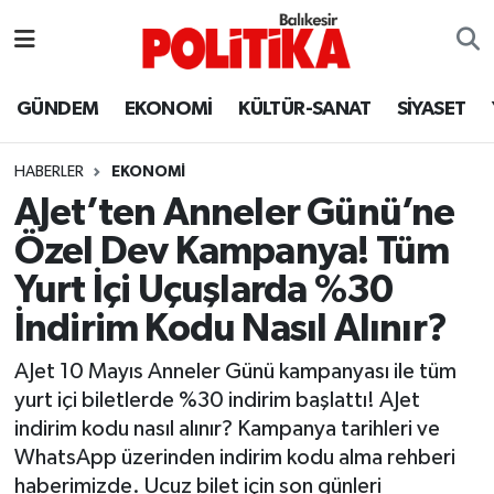
ASTROLOJİ
Balıkesir Nöbetçi Eczaneler
GÜNDEM
EKONOMİ
KÜLTÜR-SANAT
SİYASET
Ayvalık
Balıkesir Hava Durumu
HABERLER
EKONOMİ
Balya
Balıkesir Namaz Vakitleri
AJet’ten Anneler Günü’ne
Özel Dev Kampanya! Tüm
Bandırma
Balıkesir Trafik Yoğunluk Haritası
Yurt İçi Uçuşlarda %30
Bigadiç
Süper Lig Puan Durumu ve Fikstür
İndirim Kodu Nasıl Alınır?
BİYOGRAFİLER
Tüm Manşetler
AJet 10 Mayıs Anneler Günü kampanyası ile tüm
yurt içi biletlerde %30 indirim başlattı! AJet
Burhaniye
Son Dakika Haberleri
indirim kodu nasıl alınır? Kampanya tarihleri ve
WhatsApp üzerinden indirim kodu alma rehberi
ÇEVRE
Haber Arşivi
haberimizde. Ucuz bilet için son günleri