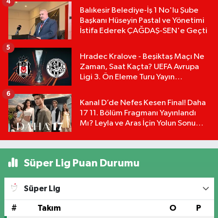
4
Balıkesir Belediye-İş 1 No'lu Şube
Başkanı Hüseyin Pastal ve Yönetimi
İstifa Ederek ÇAĞDAŞ-SEN'e Geçti
5
Hradec Kralove - Beşiktaş Maçı Ne
Zaman, Saat Kaçta? UEFA Avrupa
Ligi 3. Ön Eleme Turu Yayın
Detayları!
6
Kanal D’de Nefes Kesen Final! Daha
17 11. Bölüm Fragmanı Yayınlandı
Mı? Leyla ve Aras İçin Yolun Sonu
Mu?
Süper Lig Puan Durumu
Süper Lig
#
Takım
O
P