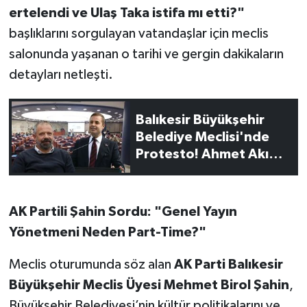
OTOMOTİV
ertelendi ve Ulaş Taka istifa mı etti?"
başlıklarını sorgulayan vatandaşlar için meclis
Resmi İlanlar
salonunda yaşanan o tarihi ve gergin dakikaların
detayları netleşti.
SAĞLIK
Savaştepe
Balıkesir Büyükşehir
Belediye Meclisi'nde
SEYAHAT
Protesto! Ahmet Akın
Söz Vermedi, CHP'li
SİYASET
Belediye Başkanları
Salonu Terk Etti!
AK Partili Şahin Sordu: "Genel Yayın
Sındırgı
Yönetmeni Neden Part-Time?"
SPOR
Meclis oturumunda söz alan
AK Parti Balıkesir
SÜRMANŞET
Büyükşehir Meclis Üyesi Mehmet Birol Şahin
,
Büyükşehir Belediyesi’nin kültür politikalarını ve