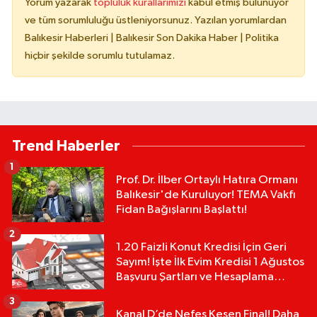
Yorum yazarak
topluluk kurallarımızı
kabul etmiş bulunuyor
ve tüm sorumluluğu üstleniyorsunuz. Yazılan yorumlardan
Balıkesir Haberleri | Balıkesir Son Dakika Haber | Politika
hiçbir şekilde sorumlu tutulamaz.
Trend Haberler
1
Prof. Dr. İlber Ortaylı Hatıra Ormanı
Balıkesir'de Kuruluyor! TEMA Vakfı
Fidan Bağışlarını Başlattı!
2
1.20 Faizli Konut Kredisi İçin Geri
Sayım! İşte İlk Evim Kredisi 1 Ağustos
Başvuru Şartları ve Hesaplama
Tablosu:
3
Kanal D’de Nefes Kesen Final! Daha