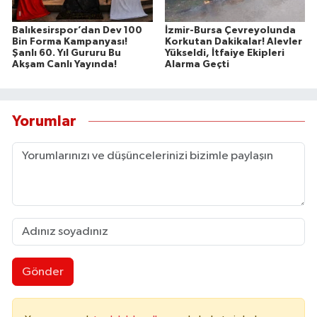
Balıkesirspor’dan Dev 100
İzmir-Bursa Çevreyolunda
Bin Forma Kampanyası!
Korkutan Dakikalar! Alevler
Şanlı 60. Yıl Gururu Bu
Yükseldi, İtfaiye Ekipleri
Akşam Canlı Yayında!
Alarma Geçti
Yorumlar
Gönder