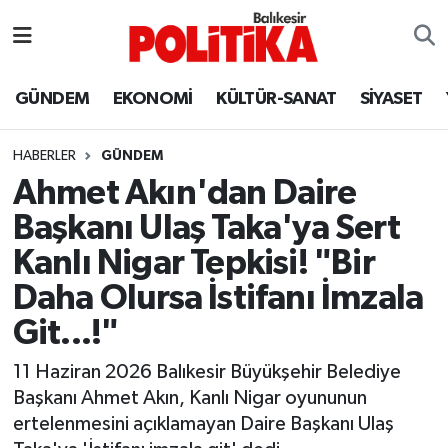
ASTROLOJİ
Balıkesir Nöbetçi Eczaneler
GÜNDEM
EKONOMİ
KÜLTÜR-SANAT
SİYASET
Ayvalık
Balıkesir Hava Durumu
HABERLER
GÜNDEM
Balya
Balıkesir Namaz Vakitleri
Ahmet Akın'dan Daire
Başkanı Ulaş Taka'ya Sert
Bandırma
Balıkesir Trafik Yoğunluk Haritası
Kanlı Nigar Tepkisi! "Bir
Bigadiç
Süper Lig Puan Durumu ve Fikstür
Daha Olursa İstifanı İmzala
Git...!"
BİYOGRAFİLER
Tüm Manşetler
11 Haziran 2026 Balıkesir Büyükşehir Belediye
Burhaniye
Son Dakika Haberleri
Başkanı Ahmet Akın, Kanlı Nigar oyununun
ertelenmesini açıklamayan Daire Başkanı Ulaş
ÇEVRE
Haber Arşivi