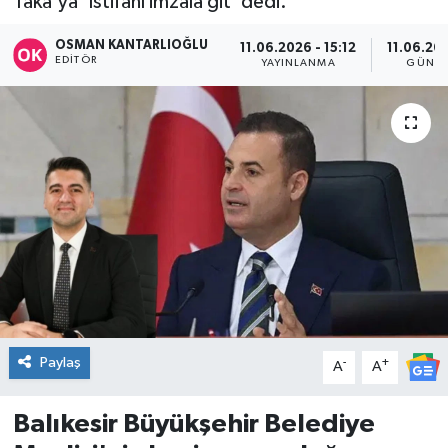
Taka'ya 'İstifanı imzala git' dedi.
DÜNYA
OSMAN KANTARLIOĞLU
11.06.2026 - 15:12
11.06.202
EDITÖR
YAYINLANMA
GÜNCE
Dursunbey
Edremit
EĞİTİM
EKONOMİ
Erdek
Gömeç
Paylaş
-
+
A
A
Gönen
Balıkesir Büyükşehir Belediye
Havran