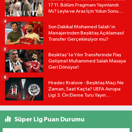
17 11. Bölüm Fragmanı Yayınlandı
Mı? Leyla ve Aras İçin Yolun Sonu
Mu?
4
Son Dakika! Mohamed Salah'ın
Menajerinden Beşiktaş Açıklaması!
Transfer Gerçekleşiyor mu?
5
Beşiktaş'ta Yılın Transferinde Flaş
Gelişme! Muhammed Salah Masaya
Geri Dönüyor!
6
Hradec Kralove - Beşiktaş Maçı Ne
Zaman, Saat Kaçta? UEFA Avrupa
Ligi 3. Ön Eleme Turu Yayın
Detayları!
Süper Lig Puan Durumu