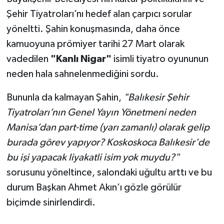
Susurluk
Şehir Tiyatroları’nı hedef alan çarpıcı sorular
yöneltti. Şahin konuşmasında, daha önce
TARİHTE BUGÜN
kamuoyuna prömiyer tarihi 27 Mart olarak
vadedilen
"Kanlı Nigar"
isimli tiyatro oyununun
TEKNOLOJİ
neden hala sahnelenmediğini sordu.
Trend
Bununla da kalmayan Şahin,
"Balıkesir Şehir
TÜRKİYE
Tiyatroları’nın Genel Yayın Yönetmeni neden
Manisa’dan part-time (yarı zamanlı) olarak gelip
VİZYONDAKİLER
burada görev yapıyor? Koskoskoca Balıkesir'de
bu işi yapacak liyakatli isim yok muydu?"
YAŞAM
sorusunu yöneltince, salondaki uğultu arttı ve bu
durum Başkan Ahmet Akın’ı gözle görülür
biçimde sinirlendirdi.