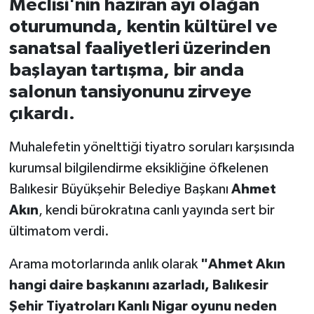
Meclisi'nin haziran ayı olağan
oturumunda, kentin kültürel ve
İvrindi
sanatsal faaliyetleri üzerinden
başlayan tartışma, bir anda
KENT GÜNDEMİ
salonun tansiyonunu zirveye
Kepsut
çıkardı.
KÜLTÜR-SANAT
Muhalefetin yönelttiği tiyatro soruları karşısında
kurumsal bilgilendirme eksikliğine öfkelenen
MAGAZİN
Balıkesir Büyükşehir Belediye Başkanı
Ahmet
Akın
, kendi bürokratına canlı yayında sert bir
MANŞET
ültimatom verdi.
Manyas
Arama motorlarında anlık olarak
"Ahmet Akın
OLAY
hangi daire başkanını azarladı, Balıkesir
Şehir Tiyatroları Kanlı Nigar oyunu neden