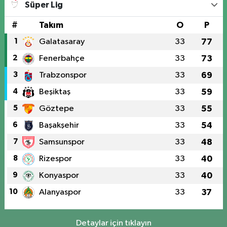
Süper Lig
#
Takım
O
P
1
Galatasaray
33
77
2
Fenerbahçe
33
73
3
Trabzonspor
33
69
4
Beşiktaş
33
59
5
Göztepe
33
55
6
Başakşehir
33
54
7
Samsunspor
33
48
8
Rizespor
33
40
9
Konyaspor
33
40
10
Alanyaspor
33
37
Detaylar için tıklayın