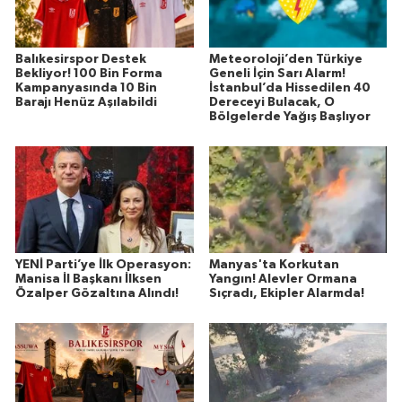
Balıkesirspor Destek
Meteoroloji’den Türkiye
Bekliyor! 100 Bin Forma
Geneli İçin Sarı Alarm!
Kampanyasında 10 Bin
İstanbul’da Hissedilen 40
Barajı Henüz Aşılabildi
Dereceyi Bulacak, O
Bölgelerde Yağış Başlıyor
YENİ Parti’ye İlk Operasyon:
Manyas'ta Korkutan
Manisa İl Başkanı İlksen
Yangın! Alevler Ormana
Özalper Gözaltına Alındı!
Sıçradı, Ekipler Alarmda!