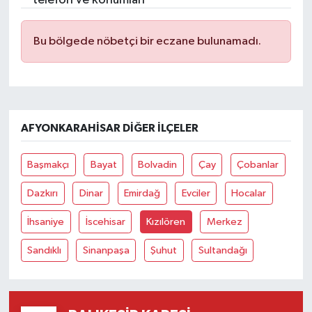
İvrindi
Bu bölgede nöbetçi bir eczane bulunamadı.
KENT GÜNDEMİ
Kepsut
AFYONKARAHISAR DIĞER İLÇELER
KÜLTÜR-SANAT
Başmakçı
Bayat
Bolvadin
Çay
Çobanlar
MAGAZİN
Dazkırı
Dinar
Emirdağ
Evciler
Hocalar
MANŞET
İhsaniye
İscehisar
Kızılören
Merkez
Manyas
Sandıklı
Sinanpaşa
Şuhut
Sultandağı
OLAY