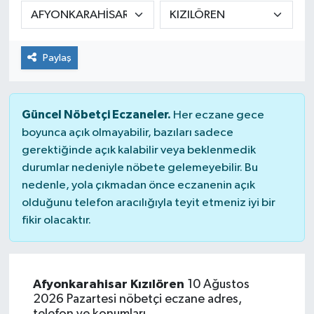
DÜNYA
Paylaş
Dursunbey
Edremit
Güncel Nöbetçi Eczaneler.
Her eczane gece
EĞİTİM
boyunca açık olmayabilir, bazıları sadece
gerektiğinde açık kalabilir veya beklenmedik
durumlar nedeniyle nöbete gelemeyebilir. Bu
EKONOMİ
nedenle, yola çıkmadan önce eczanenin açık
olduğunu telefon aracılığıyla teyit etmeniz iyi bir
Erdek
fikir olacaktır.
Gömeç
Gönen
Afyonkarahisar Kızılören
10 Ağustos
2026 Pazartesi nöbetçi eczane adres,
Havran
telefon ve konumları