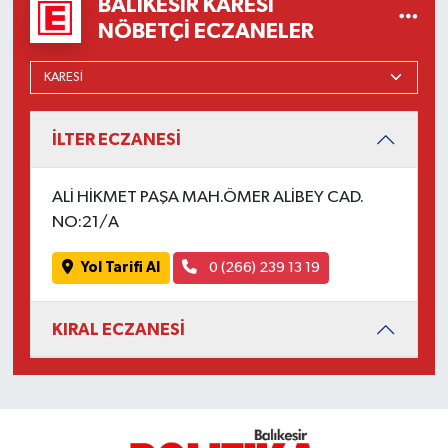
BALIKESIR KARESI
OTOMOTİV
NÖBETÇI ECZANELER
Resmi İlanlar
SAĞLIK
İLTER ECZANESİ
Savaştepe
ALİ HİKMET PAŞA MAH.ÖMER ALİBEY CAD.
SEYAHAT
NO:21/A
SİYASET
Yol Tarifi Al
0 (266) 239 13 19
Sındırgı
KIRAL ECZANESİ
SPOR
SÜRMANŞET