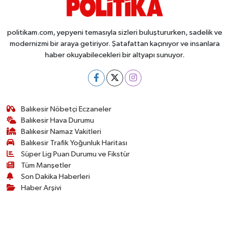
Susurluk
politikam.com, yepyeni temasıyla sizleri buluştururken, sadelik ve
TARİHTE BUGÜN
modernizmi bir araya getiriyor. Şatafattan kaçınıyor ve insanlara
haber okuyabilecekleri bir altyapı sunuyor.
TEKNOLOJİ
Trend
Balıkesir Nöbetçi Eczaneler
TÜRKİYE
Balıkesir Hava Durumu
Balıkesir Namaz Vakitleri
VİZYONDAKİLER
Balıkesir Trafik Yoğunluk Haritası
Süper Lig Puan Durumu ve Fikstür
YAŞAM
Tüm Manşetler
Son Dakika Haberleri
Haber Arşivi