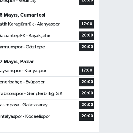
izespor - Beşiktaş
20:00
6 Mayıs, Cumartesi
atih Karagümrük - Alanyaspor
17:00
aziantep FK - Başakşehir
20:00
amsunspor - Göztepe
20:00
7 Mayıs, Pazar
ayserispor - Konyaspor
17:00
enerbahçe - Eyüpspor
20:00
rabzonspor - Gençlerbirliği S.K.
20:00
asımpaşa - Galatasaray
20:00
ntalyaspor - Kocaelispor
20:00