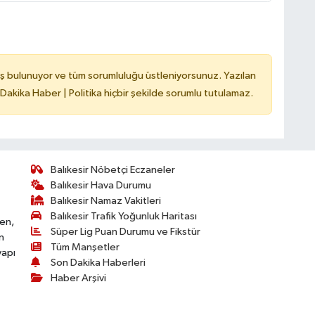
ş bulunuyor ve tüm sorumluluğu üstleniyorsunuz. Yazılan
 Dakika Haber | Politika hiçbir şekilde sorumlu tutulamaz.
Balıkesir Nöbetçi Eczaneler
Balıkesir Hava Durumu
Balıkesir Namaz Vakitleri
Balıkesir Trafik Yoğunluk Haritası
ken,
Süper Lig Puan Durumu ve Fikstür
n
Tüm Manşetler
yapı
Son Dakika Haberleri
Haber Arşivi