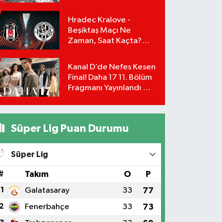
Başvuru Şartları ve
Hesaplama Tablosu:
Hradec Kralove -
Beşiktaş Maçı Ne
Zaman, Saat Kaçta?
UEFA Avrupa Ligi 3. Ön
Eleme Turu Yayın
Kanal D’de Nefes Kesen
Detayları!
Final! Daha 17 11. Bölüm
Fragmanı Yayınlandı Mı?
Leyla ve Aras İçin Yolun
Sonu Mu?
Süper Lig Puan Durumu
Süper Lig
#
Takım
O
P
1
Galatasaray
33
77
2
Fenerbahçe
33
73