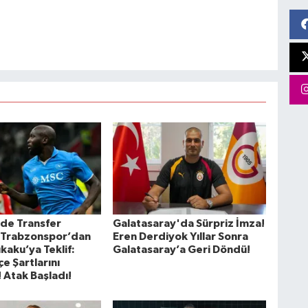
’de Transfer
Galatasaray'da Sürpriz İmza!
! Trabzonspor’dan
Eren Derdiyok Yıllar Sonra
kaku’ya Teklif:
Galatasaray’a Geri Döndü!
e Şartlarını
 Atak Başladı!