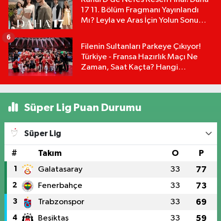
17 11. Bölüm Fragmanı Yayınlandı
Mı? Leyla ve Aras İçin Yolun Sonu
Mu?
6
Filenin Sultanları Parkeye Çıkıyor!
Türkiye - Fransa Hazırlık Maçı Ne
Zaman, Saat Kaçta? Hangi
Kanalda?
Süper Lig Puan Durumu
Süper Lig
#
Takım
O
P
1
Galatasaray
33
77
2
Fenerbahçe
33
73
3
Trabzonspor
33
69
4
Beşiktaş
33
59