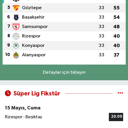
5
Göztepe
33
55
6
Başakşehir
33
54
7
Samsunspor
33
48
8
Rizespor
33
40
9
Konyaspor
33
40
10
Alanyaspor
33
37
Detaylar için tıklayın
Süper Lig Fikstür
15 Mayıs, Cuma
Rizespor - Beşiktaş
20:00