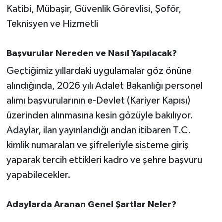
Katibi, Mübaşir, Güvenlik Görevlisi, Şoför,
Susurluk
Teknisyen ve Hizmetli
TARİHTE BUGÜN
Başvurular Nereden ve Nasıl Yapılacak?
TEKNOLOJİ
Geçtiğimiz yıllardaki uygulamalar göz önüne
Trend
alındığında, 2026 yılı Adalet Bakanlığı personel
alımı başvurularının e-Devlet (Kariyer Kapısı)
TÜRKİYE
üzerinden alınmasına kesin gözüyle bakılıyor.
Adaylar, ilan yayınlandığı andan itibaren T.C.
VİZYONDAKİLER
kimlik numaraları ve şifreleriyle sisteme giriş
yaparak tercih ettikleri kadro ve şehre başvuru
YAŞAM
yapabilecekler.
Adaylarda Aranan Genel Şartlar Neler?