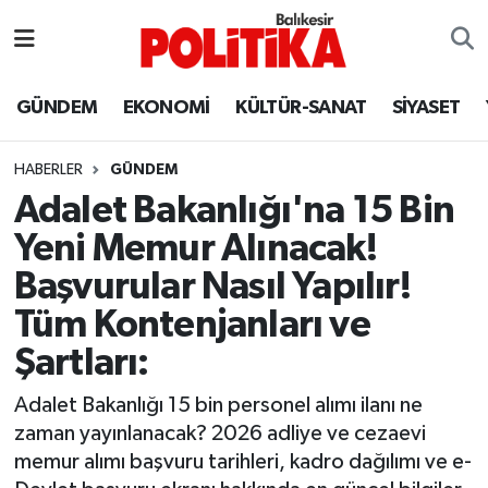
ASTROLOJİ
Balıkesir Nöbetçi Eczaneler
GÜNDEM
EKONOMİ
KÜLTÜR-SANAT
SİYASET
Ayvalık
Balıkesir Hava Durumu
HABERLER
GÜNDEM
Balya
Balıkesir Namaz Vakitleri
Adalet Bakanlığı'na 15 Bin
Yeni Memur Alınacak!
Bandırma
Balıkesir Trafik Yoğunluk Haritası
Başvurular Nasıl Yapılır!
Bigadiç
Süper Lig Puan Durumu ve Fikstür
Tüm Kontenjanları ve
Şartları:
BİYOGRAFİLER
Tüm Manşetler
Adalet Bakanlığı 15 bin personel alımı ilanı ne
Burhaniye
Son Dakika Haberleri
zaman yayınlanacak? 2026 adliye ve cezaevi
memur alımı başvuru tarihleri, kadro dağılımı ve e-
ÇEVRE
Haber Arşivi