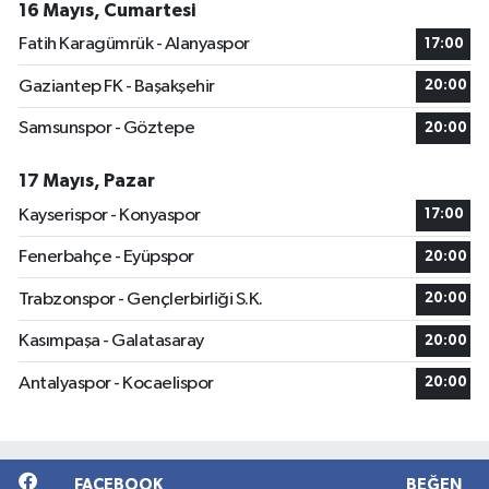
16 Mayıs, Cumartesi
Fatih Karagümrük - Alanyaspor
17:00
Gaziantep FK - Başakşehir
20:00
Samsunspor - Göztepe
20:00
17 Mayıs, Pazar
Kayserispor - Konyaspor
17:00
Fenerbahçe - Eyüpspor
20:00
Trabzonspor - Gençlerbirliği S.K.
20:00
Kasımpaşa - Galatasaray
20:00
Antalyaspor - Kocaelispor
20:00
FACEBOOK
BEĞEN