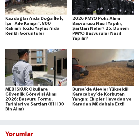
Kazdağları’nda Doğa İle İç
2026 PMYO Polis Alımı
İçe "Aile Kampı": 800
Başvurusu Nasıl Yapılır,
Rakımlı Tozlu Yaylası’nda
Şartları Neler? 25. Dönem
Renkli Görüntüler
PMYO Başvurular Nasıl
Yapılır?
MEB İŞKUR Okullara
Bursa’da Alevler Yükseldi!
Güvenlik Görevlisi Alımı
Karacabey’de Korkutan
2026: Başvuru Formu,
Yangın: Ekipler Havadan ve
Tarihleri ve Şartları (81 İl 30
Karadan Müdahale Etti!
Bin Alım)
Yorumlar