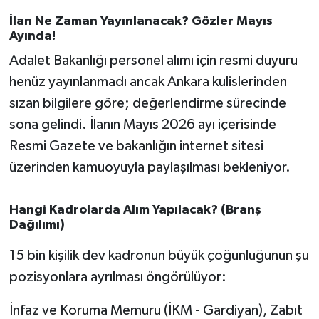
OTOMOTİV
İlan Ne Zaman Yayınlanacak? Gözler Mayıs
Ayında!
Resmi İlanlar
Adalet Bakanlığı personel alımı için resmi duyuru
SAĞLIK
henüz yayınlanmadı ancak Ankara kulislerinden
sızan bilgilere göre; değerlendirme sürecinde
Savaştepe
sona gelindi. İlanın Mayıs 2026 ayı içerisinde
Resmi Gazete ve bakanlığın internet sitesi
SEYAHAT
üzerinden kamuoyuyla paylaşılması bekleniyor.
SİYASET
Hangi Kadrolarda Alım Yapılacak? (Branş
Sındırgı
Dağılımı)
15 bin kişilik dev kadronun büyük çoğunluğunun şu
SPOR
pozisyonlara ayrılması öngörülüyor:
SÜRMANŞET
İnfaz ve Koruma Memuru (İKM - Gardiyan), Zabıt