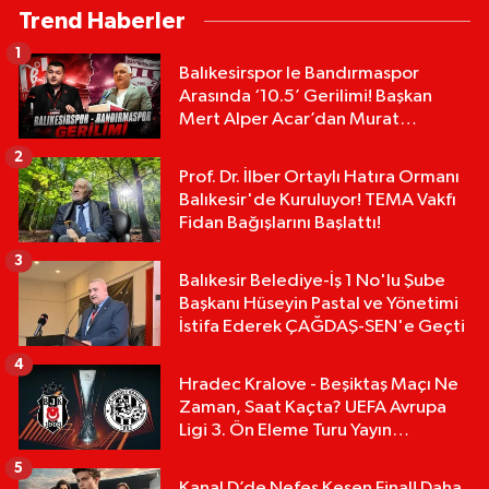
Trend Haberler
1
Balıkesirspor le Bandırmaspor
Arasında ‘10.5’ Gerilimi! Başkan
Mert Alper Acar’dan Murat
Karakoyun'a Sert Tepki!
2
Prof. Dr. İlber Ortaylı Hatıra Ormanı
Balıkesir'de Kuruluyor! TEMA Vakfı
Fidan Bağışlarını Başlattı!
3
Balıkesir Belediye-İş 1 No'lu Şube
Başkanı Hüseyin Pastal ve Yönetimi
İstifa Ederek ÇAĞDAŞ-SEN'e Geçti
4
Hradec Kralove - Beşiktaş Maçı Ne
Zaman, Saat Kaçta? UEFA Avrupa
Ligi 3. Ön Eleme Turu Yayın
Detayları!
5
Kanal D’de Nefes Kesen Final! Daha