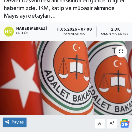
Devlet başvuru ekranı hakkında en güncel bilgiler
haberimizde. İKM, katip ve mübaşir alımında
DÜNYA
Mayıs ayı detayları…
Dursunbey
HABER MERKEZI
11.05.2026 - 07:00
2 DK
EDITÖR
YAYINLANMA
OKUNMA SÜRESI
Edremit
EĞİTİM
EKONOMİ
Erdek
Gömeç
Gönen
Paylaş
-
+
A
A
Havran