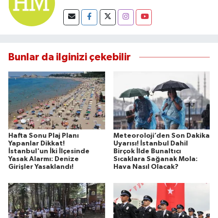
Bunlar da ilginizi çekebilir
Hafta Sonu Plaj Planı
Meteoroloji’den Son Dakika
Yapanlar Dikkat!
Uyarısı! İstanbul Dahil
İstanbul'un İki İlçesinde
Birçok İlde Bunaltıcı
Yasak Alarmı: Denize
Sıcaklara Sağanak Mola:
Girişler Yasaklandı!
Hava Nasıl Olacak?