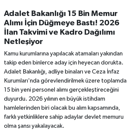
Adalet Bakanlığı 15 Bin Memur
İvrindi
Alımı İçin Düğmeye Bastı! 2026
KENT GÜNDEMİ
İlan Takvimi ve Kadro Dağılımı
Netleşiyor
Kepsut
Kamu kurumlarına yapılacak atamaları yakından
KÜLTÜR-SANAT
takip eden binlerce aday için heyecan dorukta.
Adalet Bakanlığı, adliye binaları ve Ceza İnfaz
MAGAZİN
Kurumları'nda görevlendirilmek üzere toplamda
15 bin yeni personel alımı gerçekleştireceğini
MANŞET
duyurdu. 2026 yılının en büyük istihdam
Manyas
hamlelerinden biri olacak bu alım kapsamında,
farklı yetkinliklere sahip adaylar devlet memuru
OLAY
olma şansı yakalayacak.