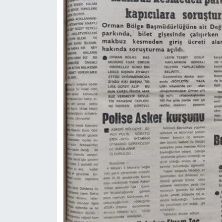
OTOMOTİV
Resmi İlanlar
SAĞLIK
Savaştepe
SEYAHAT
SİYASET
Sındırgı
SPOR
SÜRMANŞET