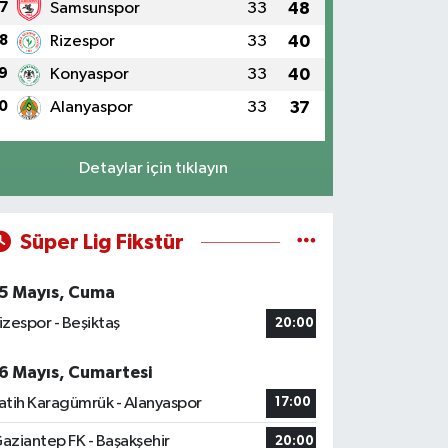
7
Samsunspor
33
48
8
Rizespor
33
40
9
Konyaspor
33
40
0
Alanyaspor
33
37
Detaylar için tıklayın
Süper Lig Fikstür
5 Mayıs, Cuma
izespor - Beşiktaş
20:00
6 Mayıs, Cumartesi
atih Karagümrük - Alanyaspor
17:00
aziantep FK - Başakşehir
20:00