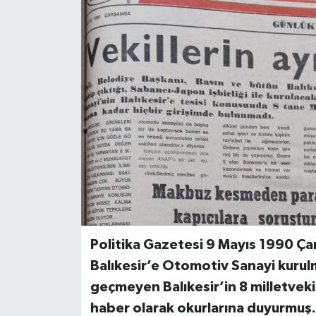
DÜNYA
Dursunbey
Edremit
EĞİTİM
EKONOMİ
Erdek
Gömeç
Politika Gazetesi 9 Mayıs 1990 Ça
Balıkesir’e Otomotiv Sanayi kurul
Gönen
geçmeyen Balıkesir’in 8 milletvekili
haber olarak okurlarına duyurmuş.
Havran