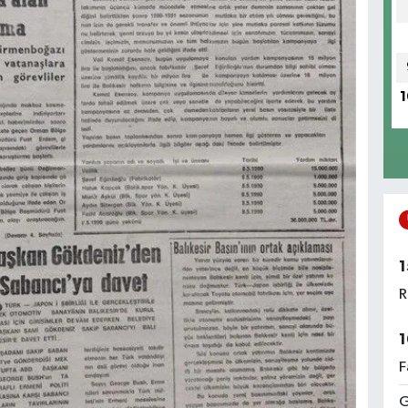
1
1
R
1
F
G