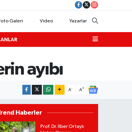
Foto Galeri
Video
Yazarlar
İLANLAR
rin ayıbı
-
+
A
A
Trend Haberler
Prof. Dr. İlber Ortaylı