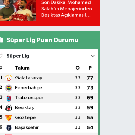
Son Dakika! Mohamed
Salah'ın Menajerinden
Beşiktaş Açıklaması!
Transfer Gerçekleşiyor
mu?
Süper Lig Puan Durumu
Süper Lig
#
Takım
O
P
1
Galatasaray
33
77
2
Fenerbahçe
33
73
3
Trabzonspor
33
69
4
Beşiktaş
33
59
5
Göztepe
33
55
6
Başakşehir
33
54