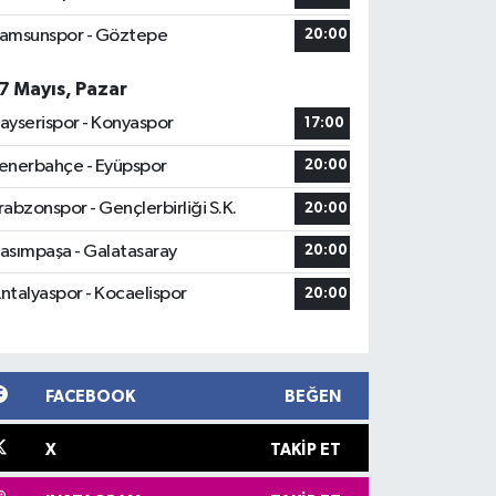
amsunspor - Göztepe
20:00
7 Mayıs, Pazar
ayserispor - Konyaspor
17:00
enerbahçe - Eyüpspor
20:00
rabzonspor - Gençlerbirliği S.K.
20:00
asımpaşa - Galatasaray
20:00
ntalyaspor - Kocaelispor
20:00
FACEBOOK
BEĞEN
X
TAKIP ET