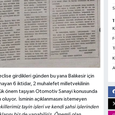
S
1
K
F
T
K
A
clise girdikleri günden bu yana Balıkesir için
ayan 6 iktidar, 2 muhalefet milletvekilinin
üyük önem taşıyan Otomotiv Sanayi konusunda
n oluyor. İsminin açıklanmasını istemeyen
killerimiz tayin işleri ve kendi şahsi işlerinden
larını biz de yapabiliriz. Önemli olan