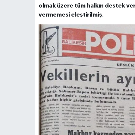
olmak üzere tüm halkın destek ver
İvrindi
vermemesi eleştirilmiş.
KENT GÜNDEMİ
Kepsut
KÜLTÜR-SANAT
MAGAZİN
MANŞET
Manyas
OLAY