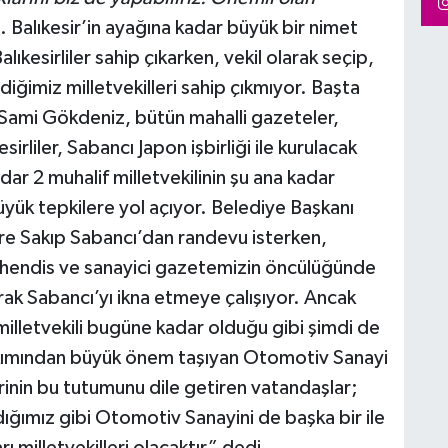
 Balıkesir’in ayağına kadar büyük bir nimet
kesirliler sahip çıkarken, vekil olarak seçip,
iğimiz milletvekilleri sahip çıkmıyor. Başta
 Sami Gökdeniz, bütün mahalli gazeteler,
sirliler, Sabancı Japon işbirliği ile kurulacak
dar 2 muhalif milletvekilinin şu ana kadar
yük tepkilere yol açıyor. Belediye Başkanı
 Sakıp Sabancı’dan randevu isterken,
ühendis ve sanayici gazetemizin öncülüğünde
rak Sabancı’yı ikna etmeye çalışıyor. Ancak
milletvekili bugüne kadar olduğu gibi şimdi de
bakımından büyük önem taşıyan Otomotiv Sanayi
erinin bu tutumunu dile getiren vatandaşlar;
ığımız gibi Otomotiv Sanayini de başka bir ile
ı milletvekilleri olacaktır” dedi.