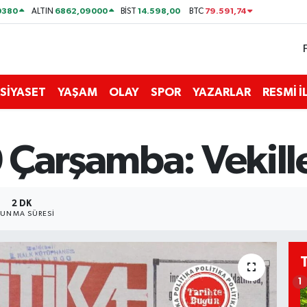
0380
6862,09000
14.598,00
79.591,74
ALTIN
BİST
BTC
SİYASET
YAŞAM
OLAY
SPOR
YAZARLAR
RESMİ 
Çarşamba: Vekille
2 DK
UNMA SÜRESI
1