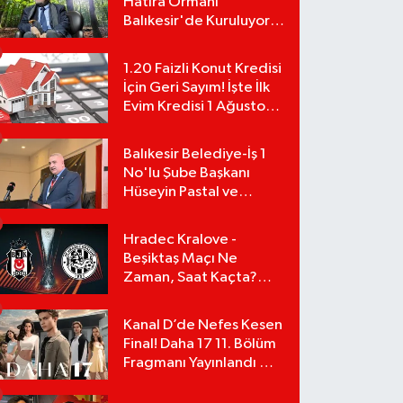
Hatıra Ormanı
Balıkesir'de Kuruluyor!
TEMA Vakfı Fidan
Bağışlarını Başlattı!
1.20 Faizli Konut Kredisi
İçin Geri Sayım! İşte İlk
Evim Kredisi 1 Ağustos
Başvuru Şartları ve
Hesaplama Tablosu:
Balıkesir Belediye-İş 1
No'lu Şube Başkanı
Hüseyin Pastal ve
Yönetimi İstifa Ederek
ÇAĞDAŞ-SEN'e Geçti
Hradec Kralove -
Beşiktaş Maçı Ne
Zaman, Saat Kaçta?
UEFA Avrupa Ligi 3. Ön
Eleme Turu Yayın
Kanal D’de Nefes Kesen
Detayları!
Final! Daha 17 11. Bölüm
Fragmanı Yayınlandı Mı?
Leyla ve Aras İçin Yolun
Sonu Mu?