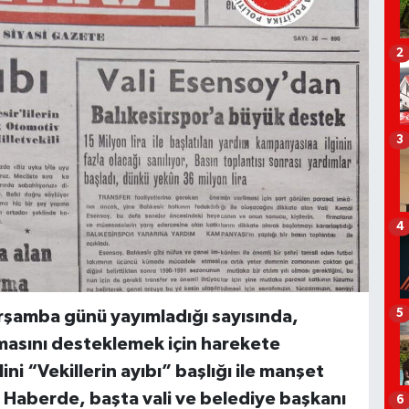
2
3
4
5
rşamba günü yayımladığı sayısında,
masını desteklemek için harekete
ni “Vekillerin ayıbı” başlığı ile manşet
 Haberde, başta vali ve belediye başkanı
6