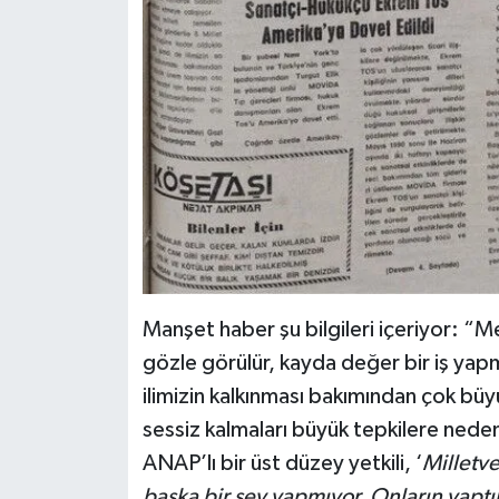
Susurluk
TARİHTE BUGÜN
TEKNOLOJİ
Trend
TÜRKİYE
VİZYONDAKİLER
Manşet haber şu bilgileri içeriyor: “Me
YAŞAM
gözle görülür, kayda değer bir iş yapm
ilimizin kalkınması bakımından çok b
sessiz kalmaları büyük tepkilere nede
ANAP’lı bir üst düzey yetkili, ‘
Milletve
başka bir şey yapmıyor. Onların yaptık