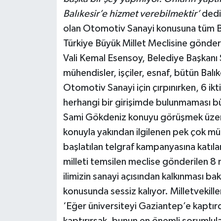
Balıkesir’e hizmet verebilmektir’
dedi.
olan Otomotiv Sanayi konusuna tüm Balı
Türkiye Büyük Millet Meclisine gönderd
Vali Kemal Esensoy, Belediye Başkanı
mühendisler, işçiler, esnaf, bütün Balıke
Otomotiv Sanayi için çırpınırken, 6 ikti
herhangi bir girişimde bulunmaması bü
Sami Gökdeniz konuyu görüşmek üzere
konuyla yakından ilgilenen pek çok m
başlatılan telgraf kampanyasına katıla
milleti temsilen meclise gönderilen 8 
ilimizin sanayi açısından kalkınması 
konusunda sessiz kalıyor. Milletvekill
‘Eğer üniversiteyi Gaziantep’e kaptırd
kaptırırsak, bunun en önemli sorumlular