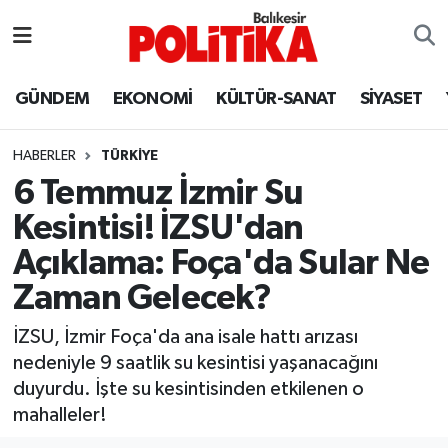
ASTROLOJİ
Balıkesir Nöbetçi Eczaneler
GÜNDEM
EKONOMİ
KÜLTÜR-SANAT
SİYASET
Ayvalık
Balıkesir Hava Durumu
HABERLER
TÜRKİYE
Balya
Balıkesir Namaz Vakitleri
6 Temmuz İzmir Su
Kesintisi! İZSU'dan
Bandırma
Balıkesir Trafik Yoğunluk Haritası
Açıklama: Foça'da Sular Ne
Bigadiç
Süper Lig Puan Durumu ve Fikstür
Zaman Gelecek?
BİYOGRAFİLER
Tüm Manşetler
İZSU, İzmir Foça'da ana isale hattı arızası
nedeniyle 9 saatlik su kesintisi yaşanacağını
Burhaniye
Son Dakika Haberleri
duyurdu. İşte su kesintisinden etkilenen o
mahalleler!
ÇEVRE
Haber Arşivi