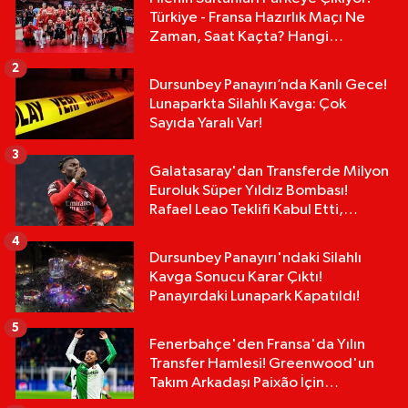
Türkiye - Fransa Hazırlık Maçı Ne
Zaman, Saat Kaçta? Hangi
Kanalda?
2
Dursunbey Panayırı’nda Kanlı Gece!
Lunaparkta Silahlı Kavga: Çok
Sayıda Yaralı Var!
3
Galatasaray'dan Transferde Milyon
Euroluk Süper Yıldız Bombası!
Rafael Leao Teklifi Kabul Etti,
İmzalar An Meselesi!
4
Dursunbey Panayırı'ndaki Silahlı
Kavga Sonucu Karar Çıktı!
Panayırdaki Lunapark Kapatıldı!
5
Fenerbahçe'den Fransa'da Yılın
Transfer Hamlesi! Greenwood'un
Takım Arkadaşı Paixão İçin
Düğmeye Basıldı!