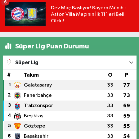
6
Dev Maç Başlıyor! Bayern Münih -
Aston Villa Maçının İlk 11'leri Belli
Oldu!
Süper Lig Puan Durumu
Süper Lig
#
Takım
O
P
1
Galatasaray
33
77
2
Fenerbahçe
33
73
3
Trabzonspor
33
69
4
Beşiktaş
33
59
5
Göztepe
33
55
6
Başakşehir
33
54