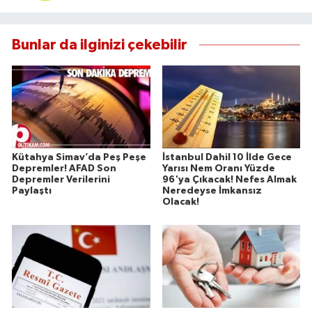
Bunlar da ilginizi çekebilir
Kütahya Simav’da Peş Peşe
İstanbul Dahil 10 İlde Gece
Depremler! AFAD Son
Yarısı Nem Oranı Yüzde
Depremler Verilerini
96'ya Çıkacak! Nefes Almak
Paylaştı
Neredeyse İmkansız
Olacak!