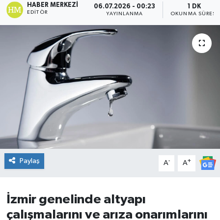
HABER MERKEZI
06.07.2026 - 00:23
1 DK
EDITÖR
YAYINLANMA
OKUNMA SÜRESI
DÜNYA
Dursunbey
Edremit
EĞİTİM
EKONOMİ
Erdek
Paylaş
-
+
A
A
Gömeç
Gönen
İzmir genelinde altyapı
çalışmalarını ve arıza onarımlarını
Havran