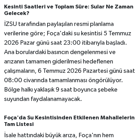
OTOMOTİV
Kesinti Saatleri ve Toplam Süre: Sular Ne Zaman
Gelecek?
Resmi İlanlar
İZSU tarafından paylaşılan resmi planlama
verilerine göre; Foça'daki su kesintisi 5 Temmuz
SAĞLIK
2026 Pazar günü saat 23:00 itibarıyla başladı.
Savaştepe
Ana borulardaki basıncın dengelenmesi ve
arızanın tamamen giderilmesi hedeflenen
SEYAHAT
çalışmaların, 6 Temmuz 2026 Pazartesi günü saat
08:00 civarında tamamlanması öngörülüyor.
SİYASET
Bölge halkı yaklaşık 9 saat boyunca şebeke
Sındırgı
suyundan faydalanamayacak.
SPOR
Foça'da Su Kesintisinden Etkilenen Mahallelerin
Tam Listesi
SÜRMANŞET
İsale hattındaki büyük arıza, Foça'nın hem