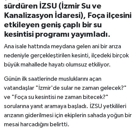
sürdüren İZSU (İzmir Su ve
İvrindi
Kanalizasyon İdaresi), Foça ilçesini
etkileyen geniş çaplı bir su
KENT GÜNDEMİ
kesintisi programı yayımladı.
Kepsut
Ana isale hattında meydana gelen ani bir arıza
nedeniyle gerçekleştirilen kesinti, ilçedeki birçok
KÜLTÜR-SANAT
büyük mahallede hayatı olumsuz etkiliyor.
MAGAZİN
Günün ilk saatlerinde musluklarını açan
vatandaşlar "İzmir'de sular ne zaman gelecek?"
MANŞET
ve "Foça su kesintisi ne zaman bitecek?"
sorularına yanıt aramaya başladı. İZSU yetkilileri
Manyas
arızanın giderilmesi için ekiplerin sahada yoğun bir
OLAY
mesai harcadığını belirtti.