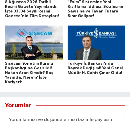
8 Ağustos 2026 Tarihli
"Evim" Sistemine Yeni
Resmi Gazete Yayımlandı:
Kısıtlama İddiası: Sözleşme
İşte 33334 Sayılı Resmi
Sayısına ve Tavan Tutara
Gazete'nin Tüm Detayları!
Sınır Geliyor!
Şişecam Yönetim Kurulu
Türkiye İş Bankası'nda
Başkanlığı'na Getirildi!
Bayrak Değişimi! Yeni Genel
Hakan Aran Kimdir? Kaç
Müdür H. Cahit Çınar Oldu!
Yaşında, Nereli? İşte
Kariyeri:
Yorumlar