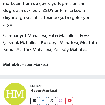
merkezini hem de çevre yerleşim alanlarını
Susurluk
doğrudan etkiledi. İZSU'nun kırmızı kodla
TARİHTE BUGÜN
duyurduğu kesinti listesinde şu bölgeler yer
alıyor:
TEKNOLOJİ
Cumhuriyet Mahallesi, Fatih Mahallesi, Fevzi
Trend
Çakmak Mahallesi, Kozbeyli Mahallesi, Mustafa
Kemal Atatürk Mahallesi, Yeniköy Mahallesi
TÜRKİYE
VİZYONDAKİLER
Muhabir:
Haber Merkezi
YAŞAM
EDITÖR
Haber Merkezi