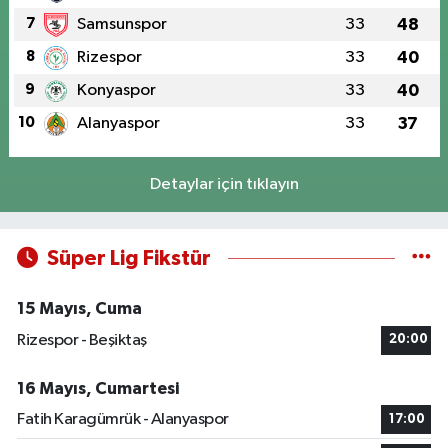
7
Samsunspor
33
48
8
Rizespor
33
40
9
Konyaspor
33
40
10
Alanyaspor
33
37
Detaylar için tıklayın
Süper Lig Fikstür
15 Mayıs, Cuma
Rizespor - Beşiktaş
20:00
16 Mayıs, Cumartesi
Fatih Karagümrük - Alanyaspor
17:00