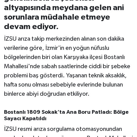
altyapısında meydana gelen ani
İvrindi
sorunlara müdahale etmeye
devam ediyor.
KENT GÜNDEMİ
İZSU arıza takip merkezinden alınan son dakika
Kepsut
verilerine göre, İzmir'in en yoğun nüfuslu
bölgelerinden biri olan Karşıyaka ilçesi Bostanlı
KÜLTÜR-SANAT
Mahallesi'nde sabah saatlerinde ciddi bir şebeke
problemi baş gösterdi. Yaşanan teknik aksaklık,
MAGAZİN
hafta sonu olması sebebiyle evlerinde bulunan
MANŞET
binlerce abiyi doğrudan etkiliyor.
Manyas
Bostanlı 1809 Sokak'ta Ana Boru Patladı: Bölge
Sayacı Kapatıldı
OLAY
İZSU resmi arıza sorgulama otomasyonundan