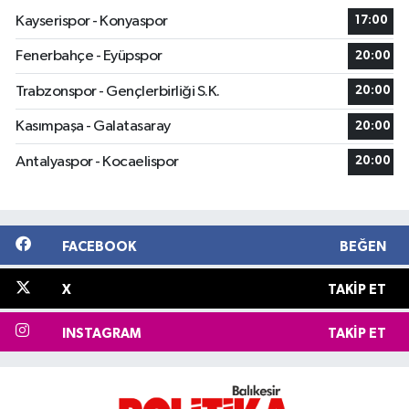
Kayserispor - Konyaspor
17:00
Fenerbahçe - Eyüpspor
20:00
Trabzonspor - Gençlerbirliği S.K.
20:00
Kasımpaşa - Galatasaray
20:00
Antalyaspor - Kocaelispor
20:00
FACEBOOK
BEĞEN
X
TAKIP ET
INSTAGRAM
TAKIP ET