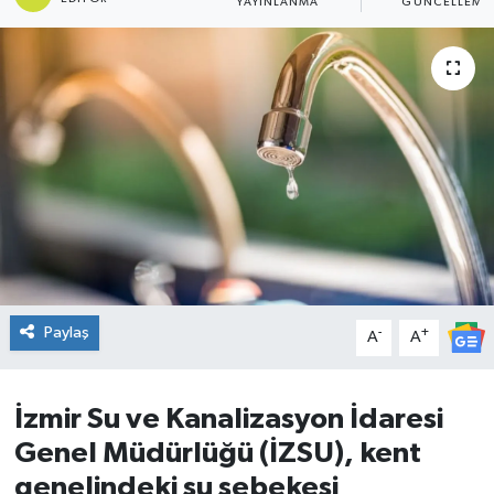
YAYINLANMA
GÜNCELLEME
DÜNYA
Dursunbey
Edremit
EĞİTİM
EKONOMİ
Erdek
Paylaş
-
+
A
A
Gömeç
İzmir Su ve Kanalizasyon İdaresi
Gönen
Genel Müdürlüğü (İZSU), kent
genelindeki su şebekesi
Havran