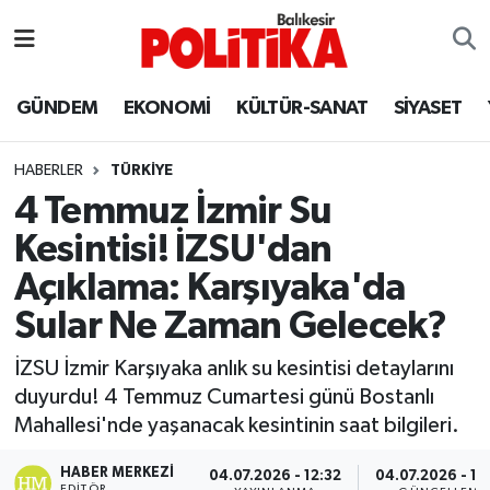
ASTROLOJİ
Balıkesir Nöbetçi Eczaneler
GÜNDEM
EKONOMİ
KÜLTÜR-SANAT
SİYASET
Ayvalık
Balıkesir Hava Durumu
HABERLER
TÜRKİYE
Balya
Balıkesir Namaz Vakitleri
4 Temmuz İzmir Su
Kesintisi! İZSU'dan
Bandırma
Balıkesir Trafik Yoğunluk Haritası
Açıklama: Karşıyaka'da
Bigadiç
Süper Lig Puan Durumu ve Fikstür
Sular Ne Zaman Gelecek?
BİYOGRAFİLER
Tüm Manşetler
İZSU İzmir Karşıyaka anlık su kesintisi detaylarını
duyurdu! 4 Temmuz Cumartesi günü Bostanlı
Burhaniye
Son Dakika Haberleri
Mahallesi'nde yaşanacak kesintinin saat bilgileri.
ÇEVRE
Haber Arşivi
HABER MERKEZI
04.07.2026 - 12:32
04.07.2026 - 12
EDITÖR