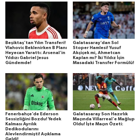
Beşiktaş’tan Yılın Transferi!
Galatasaray’dan Sol
Vlahovic Beklenirken B Planı
Stoper Hamlesi! Yusuf
Heyecan Yarattı: Arsenal'in
Akçiçek mi, Ahmetcan
Yıldızı Gabriel Jesus
Kaplan mı? İki Yıldız İçin
Gündemde!
Masadaki Transfer Formülü!
Fenerbahçe’de Ederson
Galatasaray Son Hazırlık
Sessizliğini Bozdu! Yedek
Maçında Villarreal'e Mağlup
Kalması Ayrılık
Oldu! İşte Maçın Özeti:
Dedikodularını
Alevlendirmişti! Açıklama
Geldi!