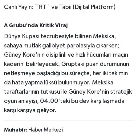
OTOMOTİV
Canlı Yayın: TRT 1 ve Tabii (Dijital Platform)
Resmi İlanlar
A Grubu'nda Kritik Viraj
SAĞLIK
Dünya Kupası tecrübesiyle bilinen Meksika,
sahaya mutlak galibiyet parolasıyla çıkarken;
Savaştepe
Güney Kore'nin disiplinli ve hızlı hücumları maçın
kaderini belirleyecek. Gruptaki puan durumunun
SEYAHAT
netleşmeye başladığı bu süreçte, her iki takımın
SİYASET
da hata yapma lüksü bulunmuyor. Meksika
taraftarlarının tutkusu ile Güney Kore'nin stratejik
Sındırgı
oyun anlayışı, 04.00'teki bu dev karşılaşmada
karşı karşıya geliyor.
SPOR
SÜRMANŞET
Muhabir:
Haber Merkezi