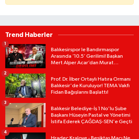
Trend Haberler
1
Balıkesirspor le Bandırmaspor
Arasında ‘10.5’ Gerilimi! Başkan
Mert Alper Acar’dan Murat
Karakoyun'a Sert Tepki!
2
Prof. Dr. İlber Ortaylı Hatıra Ormanı
Balıkesir'de Kuruluyor! TEMA Vakfı
Fidan Bağışlarını Başlattı!
3
Balıkesir Belediye-İş 1 No'lu Şube
Başkanı Hüseyin Pastal ve Yönetimi
İstifa Ederek ÇAĞDAŞ-SEN'e Geçti
4
Hradec Kralove - Beşiktaş Maçı Ne