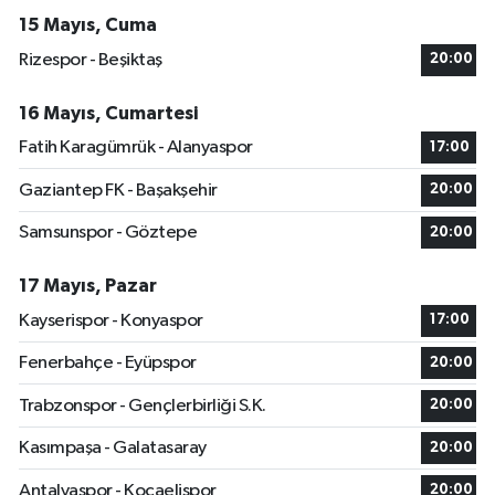
15 Mayıs, Cuma
Rizespor - Beşiktaş
20:00
16 Mayıs, Cumartesi
Fatih Karagümrük - Alanyaspor
17:00
Gaziantep FK - Başakşehir
20:00
Samsunspor - Göztepe
20:00
17 Mayıs, Pazar
Kayserispor - Konyaspor
17:00
Fenerbahçe - Eyüpspor
20:00
Trabzonspor - Gençlerbirliği S.K.
20:00
Kasımpaşa - Galatasaray
20:00
Antalyaspor - Kocaelispor
20:00