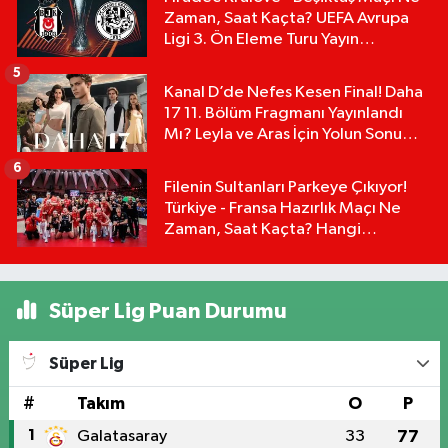
Zaman, Saat Kaçta? UEFA Avrupa
Ligi 3. Ön Eleme Turu Yayın
Detayları!
5
Kanal D’de Nefes Kesen Final! Daha
17 11. Bölüm Fragmanı Yayınlandı
Mı? Leyla ve Aras İçin Yolun Sonu
Mu?
6
Filenin Sultanları Parkeye Çıkıyor!
Türkiye - Fransa Hazırlık Maçı Ne
Zaman, Saat Kaçta? Hangi
Kanalda?
Süper Lig Puan Durumu
Süper Lig
#
Takım
O
P
1
Galatasaray
33
77