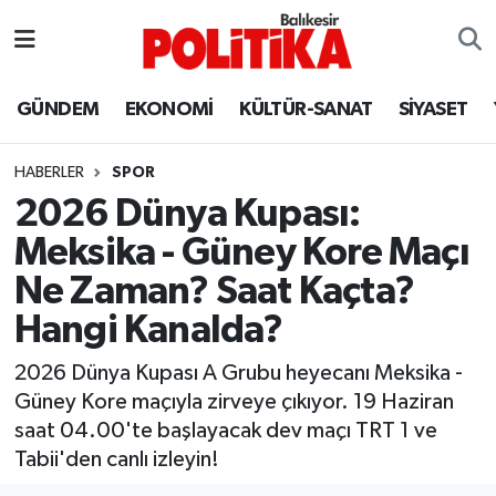
ASTROLOJİ
Balıkesir Nöbetçi Eczaneler
GÜNDEM
EKONOMİ
KÜLTÜR-SANAT
SİYASET
Ayvalık
Balıkesir Hava Durumu
HABERLER
SPOR
Balya
Balıkesir Namaz Vakitleri
2026 Dünya Kupası:
Meksika - Güney Kore Maçı
Bandırma
Balıkesir Trafik Yoğunluk Haritası
Ne Zaman? Saat Kaçta?
Bigadiç
Süper Lig Puan Durumu ve Fikstür
Hangi Kanalda?
BİYOGRAFİLER
Tüm Manşetler
2026 Dünya Kupası A Grubu heyecanı Meksika -
Güney Kore maçıyla zirveye çıkıyor. 19 Haziran
Burhaniye
Son Dakika Haberleri
saat 04.00'te başlayacak dev maçı TRT 1 ve
Tabii'den canlı izleyin!
ÇEVRE
Haber Arşivi