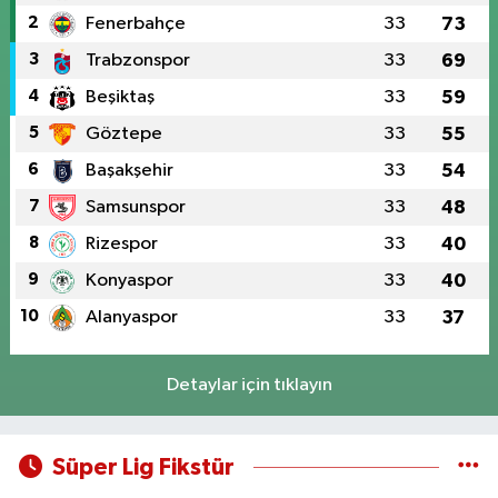
2
Fenerbahçe
33
73
3
Trabzonspor
33
69
4
Beşiktaş
33
59
5
Göztepe
33
55
6
Başakşehir
33
54
7
Samsunspor
33
48
8
Rizespor
33
40
9
Konyaspor
33
40
10
Alanyaspor
33
37
Detaylar için tıklayın
Süper Lig Fikstür