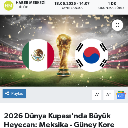
HABER MERKEZI
18.06.2026 - 14:07
1 DK
EDITÖR
YAYINLANMA
OKUNMA SÜRESI
DÜNYA
Dursunbey
Edremit
EĞİTİM
EKONOMİ
Erdek
Paylaş
-
+
A
A
Gömeç
Gönen
2026 Dünya Kupası'nda Büyük
Heyecan: Meksika - Güney Kore
Havran