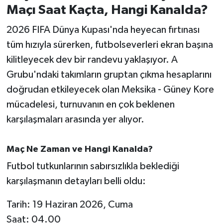
Maçı Saat Kaçta, Hangi Kanalda?
İvrindi
2026 FIFA Dünya Kupası'nda heyecan fırtınası
tüm hızıyla sürerken, futbolseverleri ekran başına
KENT GÜNDEMİ
kilitleyecek dev bir randevu yaklaşıyor. A
Grubu'ndaki takımların gruptan çıkma hesaplarını
Kepsut
doğrudan etkileyecek olan Meksika - Güney Kore
KÜLTÜR-SANAT
mücadelesi, turnuvanın en çok beklenen
karşılaşmaları arasında yer alıyor.
MAGAZİN
Maç Ne Zaman ve Hangi Kanalda?
MANŞET
Futbol tutkunlarının sabırsızlıkla beklediği
Manyas
karşılaşmanın detayları belli oldu:
OLAY
Tarih: 19 Haziran 2026, Cuma
Saat: 04.00