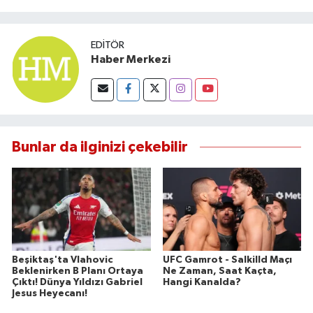
Susurluk
EDITÖR
TARİHTE BUGÜN
Haber Merkezi
TEKNOLOJİ
Trend
Bunlar da ilginizi çekebilir
TÜRKİYE
VİZYONDAKİLER
YAŞAM
Beşiktaş'ta Vlahovic
UFC Gamrot - Salkilld Maçı
Beklenirken B Planı Ortaya
Ne Zaman, Saat Kaçta,
Çıktı! Dünya Yıldızı Gabriel
Hangi Kanalda?
Jesus Heyecanı!