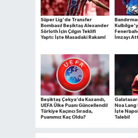
Süper Lig'de Transfer
Bandırma
Bombası! Beşiktaş Alexander
Kulbilge'y
Sörloth İçin Çılgın Teklifi
Fenerbahç
Yaptı: İşte Masadaki Rakam!
İmzayı Att
Beşiktaş Çekya’da Kazandı,
Galatasara
UEFA Ülke Puanı Güncellendi!
Noa Lang 
Türkiye Kaçıncı Sırada,
İşte Napol
Puanımız Kaç Oldu?
Talebi!