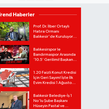
Trend Haberler
Prof. Dr. İlber Ortaylı
Hatıra Ormanı
Balıkesir'de Kuruluyor!
TEMA Vakfı Fidan
Bağışlarını Başlattı!
Balıkesirspor le
Bandırmaspor Arasında
‘10.5’ Gerilimi! Başkan
Mert Alper Acar’dan
Murat Karakoyun'a Sert
1.20 Faizli Konut Kredisi
Tepki!
İçin Geri Sayım! İşte İlk
Evim Kredisi 1 Ağustos
Başvuru Şartları ve
Hesaplama Tablosu:
Balıkesir Belediye-İş 1
No'lu Şube Başkanı
Hüseyin Pastal ve