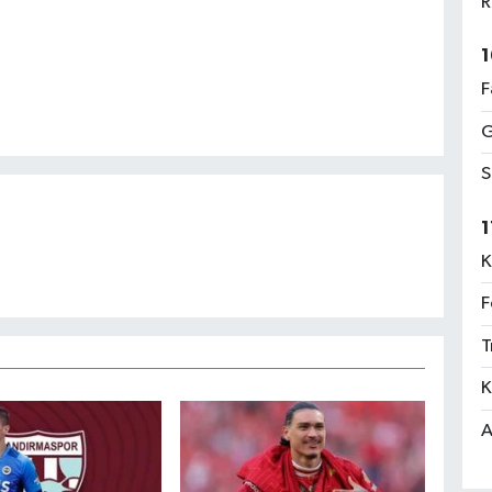
R
1
F
G
S
1
K
F
T
K
A