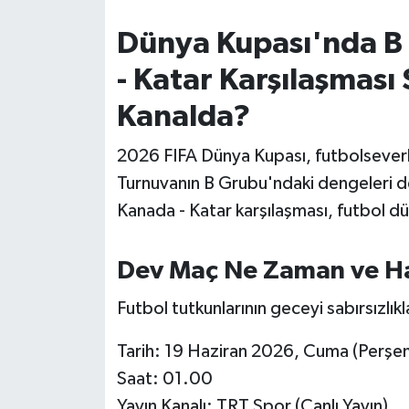
Dünya Kupası'nda B
İvrindi
- Katar Karşılaşması
KENT GÜNDEMİ
Kanalda?
Kepsut
2026 FIFA Dünya Kupası, futbolseverl
KÜLTÜR-SANAT
Turnuvanın B Grubu'ndaki dengeleri değ
Kanada - Katar karşılaşması, futbol dü
MAGAZİN
Dev Maç Ne Zaman ve H
MANŞET
Futbol tutkunlarının geceyi sabırsızlıkl
Manyas
Tarih: 19 Haziran 2026, Cuma (Perş
OLAY
Saat: 01.00
Yayın Kanalı: TRT Spor (Canlı Yayın)