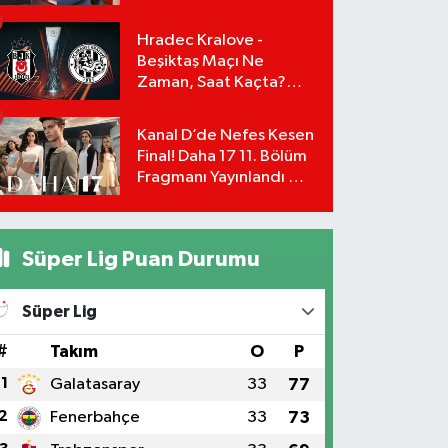
Yönetimi İstifa Ederek
ÇAĞDAŞ-SEN'e Geçti
Hradec Kralove -
Beşiktaş Maçı Ne
Zaman, Saat Kaçta?
UEFA Avrupa Ligi 3. Ön
Eleme Turu Yayın
Kanal D’de Nefes Kesen
Detayları!
Final! Daha 17 11. Bölüm
Fragmanı Yayınlandı Mı?
Leyla ve Aras İçin Yolun
Sonu Mu?
Süper Lig Puan Durumu
Süper Lig
#
Takım
O
P
1
Galatasaray
33
77
2
Fenerbahçe
33
73