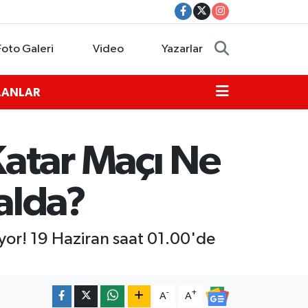
Foto Galeri
Video
Yazarlar
İLANLAR
atar Maçı Ne
alda?
or! 19 Haziran saat 01.00'de
-
+
A
A