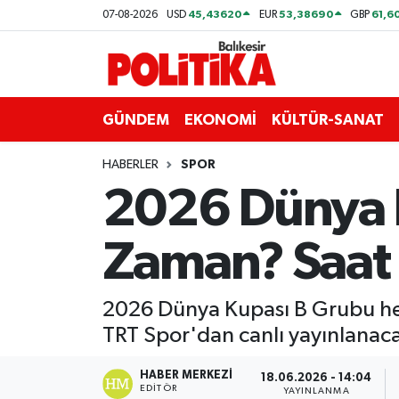
45,43620
53,38690
61,6
07-08-2026
USD
EUR
GBP
ASTROLOJİ
Balıkesir Nöbetçi Eczaneler
Ayvalık
Balıkesir Hava Durumu
GÜNDEM
EKONOMİ
KÜLTÜR-SANAT
Balya
Balıkesir Namaz Vakitleri
HABERLER
SPOR
2026 Dünya K
Bandırma
Balıkesir Trafik Yoğunluk Haritası
Zaman? Saat 
Bigadiç
Süper Lig Puan Durumu ve Fikstür
BİYOGRAFİLER
Tüm Manşetler
2026 Dünya Kupası B Grubu hey
TRT Spor'dan canlı yayınlanac
Burhaniye
Son Dakika Haberleri
HABER MERKEZI
18.06.2026 - 14:04
ÇEVRE
Haber Arşivi
EDITÖR
YAYINLANMA