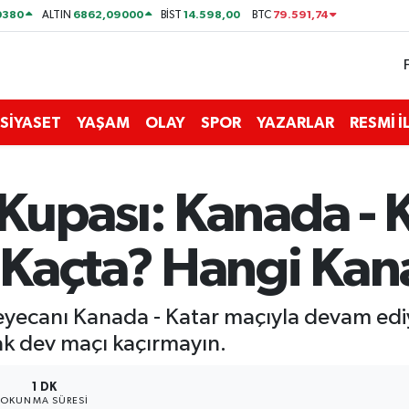
0380
6862,09000
14.598,00
79.591,74
ALTIN
BİST
BTC
SİYASET
YAŞAM
OLAY
SPOR
YAZARLAR
RESMİ 
upası: Kanada - K
Kaçta? Hangi Kan
ecanı Kanada - Katar maçıyla devam ediy
ak dev maçı kaçırmayın.
1 DK
OKUNMA SÜRESI