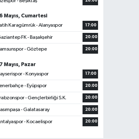
izespor - Beşiktaş
20:00
6 Mayıs, Cumartesi
atih Karagümrük - Alanyaspor
17:00
aziantep FK - Başakşehir
20:00
amsunspor - Göztepe
20:00
7 Mayıs, Pazar
ayserispor - Konyaspor
17:00
enerbahçe - Eyüpspor
20:00
rabzonspor - Gençlerbirliği S.K.
20:00
asımpaşa - Galatasaray
20:00
ntalyaspor - Kocaelispor
20:00