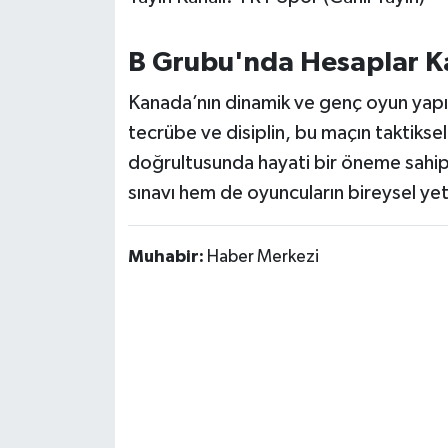
OTOMOTİV
B Grubu'nda Hesaplar Ka
Resmi İlanlar
Kanada’nın dinamik ve genç oyun yapısı 
SAĞLIK
tecrübe ve disiplin, bu maçın taktiksel
Savaştepe
doğrultusunda hayati bir öneme sahip 
sınavı hem de oyuncuların bireysel yet
SEYAHAT
Muhabir:
Haber Merkezi
SİYASET
Sındırgı
SPOR
SÜRMANŞET