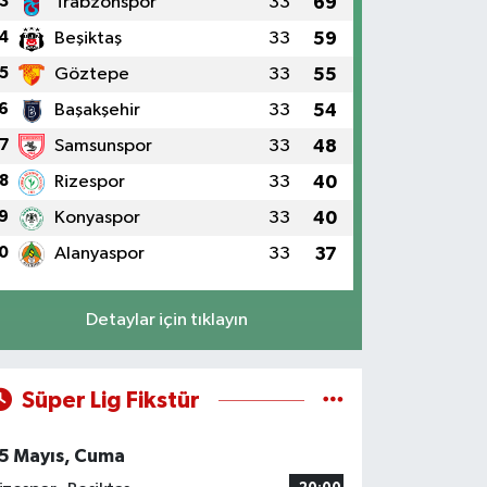
3
Trabzonspor
33
69
4
Beşiktaş
33
59
5
Göztepe
33
55
6
Başakşehir
33
54
7
Samsunspor
33
48
8
Rizespor
33
40
9
Konyaspor
33
40
0
Alanyaspor
33
37
Detaylar için tıklayın
Süper Lig Fikstür
5 Mayıs, Cuma