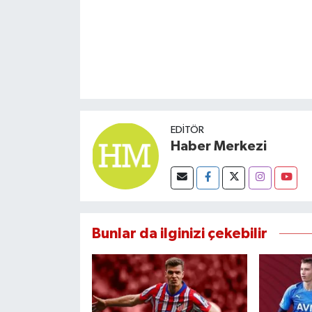
Susurluk
TARİHTE BUGÜN
TEKNOLOJİ
Trend
EDITÖR
Haber Merkezi
TÜRKİYE
VİZYONDAKİLER
YAŞAM
Bunlar da ilginizi çekebilir