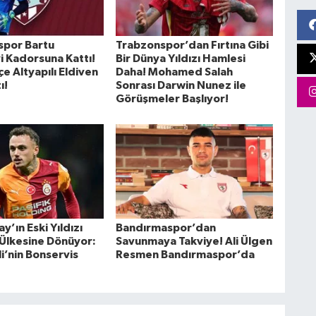
spor Bartu
Trabzonspor’dan Fırtına Gibi
i Kadorsuna Kattı!
Bir Dünya Yıldızı Hamlesi
e Altyapılı Eldiven
Daha! Mohamed Salah
ı!
Sonrası Darwin Nunez ile
Görüşmeler Başlıyor!
y’ın Eski Yıldızı
Bandırmaspor’dan
Ülkesine Dönüyor:
Savunmaya Takviye! Ali Ülgen
i’nin Bonservis
Resmen Bandırmaspor’da