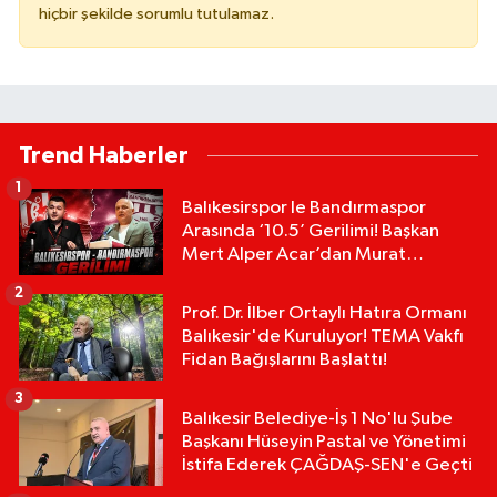
hiçbir şekilde sorumlu tutulamaz.
Trend Haberler
1
Balıkesirspor le Bandırmaspor
Arasında ‘10.5’ Gerilimi! Başkan
Mert Alper Acar’dan Murat
Karakoyun'a Sert Tepki!
2
Prof. Dr. İlber Ortaylı Hatıra Ormanı
Balıkesir'de Kuruluyor! TEMA Vakfı
Fidan Bağışlarını Başlattı!
3
Balıkesir Belediye-İş 1 No'lu Şube
Başkanı Hüseyin Pastal ve Yönetimi
İstifa Ederek ÇAĞDAŞ-SEN'e Geçti