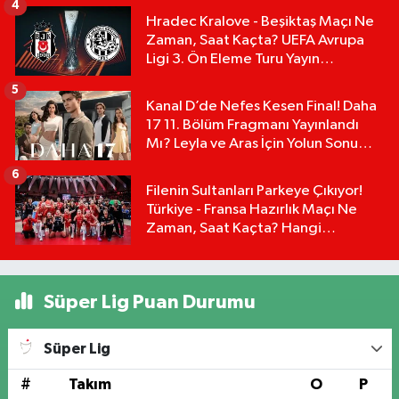
4
Hradec Kralove - Beşiktaş Maçı Ne
Zaman, Saat Kaçta? UEFA Avrupa
Ligi 3. Ön Eleme Turu Yayın
Detayları!
5
Kanal D’de Nefes Kesen Final! Daha
17 11. Bölüm Fragmanı Yayınlandı
Mı? Leyla ve Aras İçin Yolun Sonu
Mu?
6
Filenin Sultanları Parkeye Çıkıyor!
Türkiye - Fransa Hazırlık Maçı Ne
Zaman, Saat Kaçta? Hangi
Kanalda?
Süper Lig Puan Durumu
Süper Lig
#
Takım
O
P