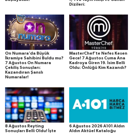
Dizileri:
On Numara’da Büyük
MasterChef’te Nefes Kesen
İkramiye Sahibini Buldu mu?
Gece! 7 Ağustos Cuma Ana
7 Ağustos On Numara
Kadroya Giren 19. İsim Belli
Çekiliş Sonuçları:
Oldu: Önlüğü Kim Kazandı?
Kazandıran Şanslı
Numaralar!
8 Ağustos Reyting
6 Ağustos 2026 A101 Aldın
Sonuçları Belli Oldu! İşte
Aldın Aktüel Kataloğu