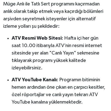
OTOMOTİV
Müge Anlı ile Tatlı Sert programını kaçırmadan
anlık olarak takip etmek veya kaçırdığı bölümleri
Resmi İlanlar
arşivden seyretmek isteyenler için alternatif
izleme yolları şu şekildedir:
SAĞLIK
ATV Resmi Web Sitesi:
Hafta içi her gün
Savaştepe
saat 10.00 itibarıyla ATV’nin resmi internet
SEYAHAT
sitesinde yer alan "Canlı Yayın" sekmesine
tıklayarak programı yüksek kalitede
SİYASET
izleyebilirsiniz.
Sındırgı
ATV YouTube Kanalı:
Programın bitiminin
hemen ardından öne çıkan en çarpıcı kesitler,
SPOR
özel röportajlar ve canlı yayın tekrarı ATV
YouTube kanalına yüklenmektedir.
SÜRMANŞET