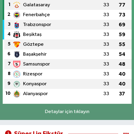
1
Galatasaray
33
77
2
Fenerbahçe
33
73
3
Trabzonspor
33
69
4
Beşiktaş
33
59
5
Göztepe
33
55
6
Başakşehir
33
54
7
Samsunspor
33
48
8
Rizespor
33
40
9
Konyaspor
33
40
10
Alanyaspor
33
37
Detaylar için tıklayın
Süper Lig Fikstür