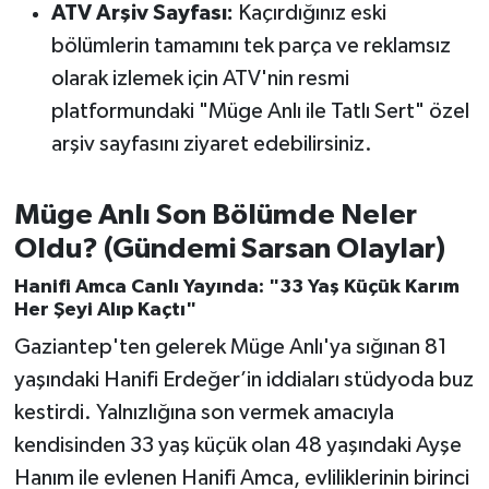
ATV Arşiv Sayfası:
Kaçırdığınız eski
Susurluk
bölümlerin tamamını tek parça ve reklamsız
TARİHTE BUGÜN
olarak izlemek için ATV'nin resmi
platformundaki "Müge Anlı ile Tatlı Sert" özel
TEKNOLOJİ
arşiv sayfasını ziyaret edebilirsiniz.
Trend
Müge Anlı Son Bölümde Neler
TÜRKİYE
Oldu? (Gündemi Sarsan Olaylar)
Hanifi Amca Canlı Yayında: "33 Yaş Küçük Karım
VİZYONDAKİLER
Her Şeyi Alıp Kaçtı"
Gaziantep'ten gelerek Müge Anlı'ya sığınan 81
YAŞAM
yaşındaki Hanifi Erdeğer’in iddiaları stüdyoda buz
kestirdi. Yalnızlığına son vermek amacıyla
kendisinden 33 yaş küçük olan 48 yaşındaki Ayşe
Hanım ile evlenen Hanifi Amca, evliliklerinin birinci