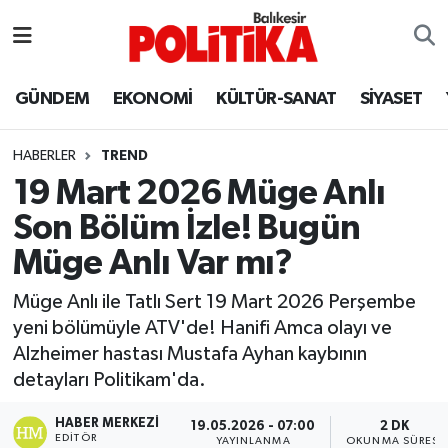
ASTROLOJİ
Balıkesir Nöbetçi Eczaneler
GÜNDEM
EKONOMİ
KÜLTÜR-SANAT
SİYASET
Ayvalık
Balıkesir Hava Durumu
HABERLER
TREND
Balya
Balıkesir Namaz Vakitleri
19 Mart 2026 Müge Anlı
Son Bölüm İzle! Bugün
Bandırma
Balıkesir Trafik Yoğunluk Haritası
Müge Anlı Var mı?
Bigadiç
Süper Lig Puan Durumu ve Fikstür
Müge Anlı ile Tatlı Sert 19 Mart 2026 Perşembe
yeni bölümüyle ATV'de! Hanifi Amca olayı ve
BİYOGRAFİLER
Tüm Manşetler
Alzheimer hastası Mustafa Ayhan kaybının
detayları Politikam'da.
Burhaniye
Son Dakika Haberleri
HABER MERKEZI
19.05.2026 - 07:00
2 DK
ÇEVRE
Haber Arşivi
EDITÖR
YAYINLANMA
OKUNMA SÜRESI