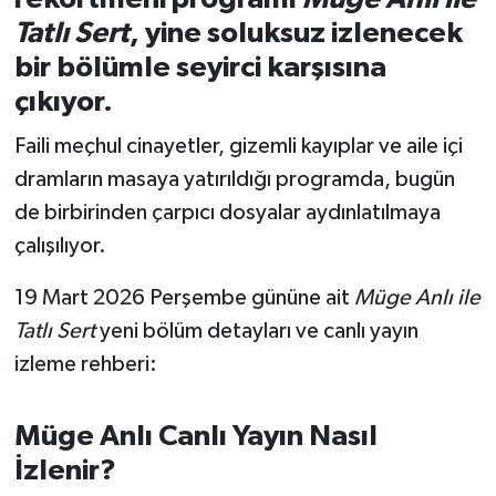
Tatlı Sert
, yine soluksuz izlenecek
İvrindi
bir bölümle seyirci karşısına
çıkıyor.
KENT GÜNDEMİ
Faili meçhul cinayetler, gizemli kayıplar ve aile içi
Kepsut
dramların masaya yatırıldığı programda, bugün
de birbirinden çarpıcı dosyalar aydınlatılmaya
KÜLTÜR-SANAT
çalışılıyor.
MAGAZİN
19 Mart 2026 Perşembe gününe ait
Müge Anlı ile
Tatlı Sert
yeni bölüm detayları ve canlı yayın
MANŞET
izleme rehberi:
Manyas
Müge Anlı Canlı Yayın Nasıl
OLAY
İzlenir?