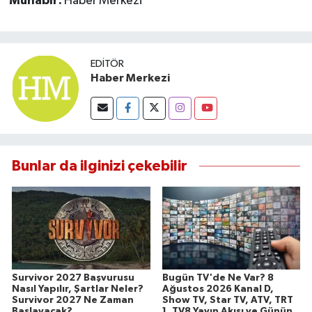
Muhabir:
Haber Merkezi
EDITÖR
Haber Merkezi
Bunlar da ilginizi çekebilir
Survivor 2027 Başvurusu
Bugün TV'de Ne Var? 8
Nasıl Yapılır, Şartlar Neler?
Ağustos 2026 Kanal D,
Survivor 2027 Ne Zaman
Show TV, Star TV, ATV, TRT
Başlayacak?
1, TV8 Yayın Akışı ve Günün