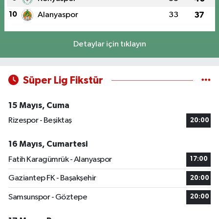
10
Alanyaspor
33
37
Detaylar için tıklayın
Süper Lig Fikstür
15 Mayıs, Cuma
Rizespor - Beşiktaş
20:00
16 Mayıs, Cumartesi
Fatih Karagümrük - Alanyaspor
17:00
Gaziantep FK - Başakşehir
20:00
Samsunspor - Göztepe
20:00