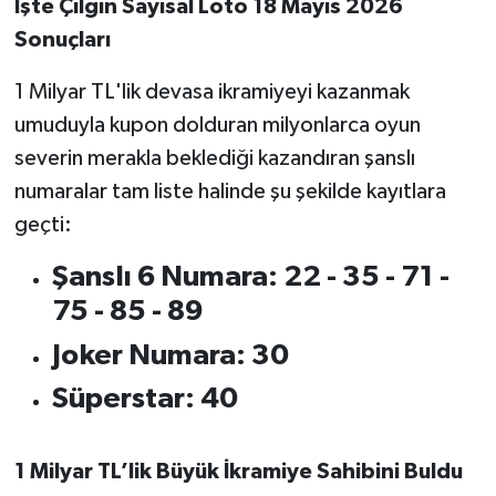
İşte Çılgın Sayısal Loto 18 Mayıs 2026
OTOMOTİV
Sonuçları
Resmi İlanlar
1 Milyar TL'lik devasa ikramiyeyi kazanmak
SAĞLIK
umuduyla kupon dolduran milyonlarca oyun
severin merakla beklediği kazandıran şanslı
Savaştepe
numaralar tam liste halinde şu şekilde kayıtlara
geçti:
SEYAHAT
Şanslı 6 Numara:
22 - 35 - 71 -
SİYASET
75 - 85 - 89
Sındırgı
Joker Numara:
30
Süperstar:
40
SPOR
SÜRMANŞET
1 Milyar TL’lik Büyük İkramiye Sahibini Buldu