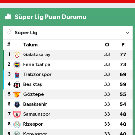
Süper Lig Puan Durumu
Süper Lig
#
Takım
O
P
1
Galatasaray
33
77
2
Fenerbahçe
33
73
3
Trabzonspor
33
69
4
Beşiktaş
33
59
5
Göztepe
33
55
6
Başakşehir
33
54
7
Samsunspor
33
48
8
Rizespor
33
40
9
Konyaspor
33
40