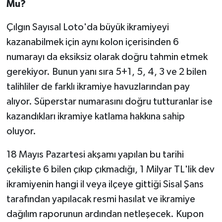
Mu?
Susurluk
Çılgın Sayısal Loto'da büyük ikramiyeyi
TARİHTE BUGÜN
kazanabilmek için aynı kolon içerisinden 6
numarayı da eksiksiz olarak doğru tahmin etmek
TEKNOLOJİ
gerekiyor. Bunun yanı sıra 5+1, 5, 4, 3 ve 2 bilen
Trend
talihliler de farklı ikramiye havuzlarından pay
alıyor. Süperstar numarasını doğru tutturanlar ise
TÜRKİYE
kazandıkları ikramiye katlama hakkına sahip
oluyor.
VİZYONDAKİLER
18 Mayıs Pazartesi akşamı yapılan bu tarihi
YAŞAM
çekilişte 6 bilen çıkıp çıkmadığı, 1 Milyar TL'lik dev
ikramiyenin hangi il veya ilçeye gittiği Sisal Şans
tarafından yapılacak resmi hasılat ve ikramiye
dağılım raporunun ardından netleşecek. Kupon