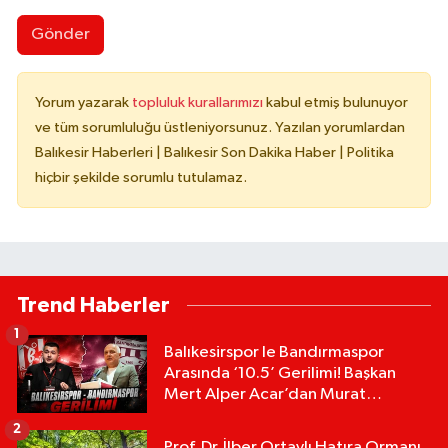
Gönder
Yorum yazarak
topluluk kurallarımızı
kabul etmiş bulunuyor
ve tüm sorumluluğu üstleniyorsunuz. Yazılan yorumlardan
Balıkesir Haberleri | Balıkesir Son Dakika Haber | Politika
hiçbir şekilde sorumlu tutulamaz.
Trend Haberler
1
Balıkesirspor le Bandırmaspor
Arasında ‘10.5’ Gerilimi! Başkan
Mert Alper Acar’dan Murat
Karakoyun'a Sert Tepki!
2
Prof. Dr. İlber Ortaylı Hatıra Ormanı