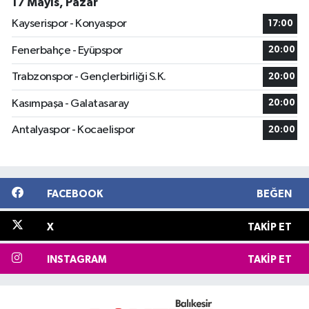
17 Mayıs, Pazar
Kayserispor - Konyaspor
17:00
Fenerbahçe - Eyüpspor
20:00
Trabzonspor - Gençlerbirliği S.K.
20:00
Kasımpaşa - Galatasaray
20:00
Antalyaspor - Kocaelispor
20:00
FACEBOOK
BEĞEN
X
TAKIP ET
INSTAGRAM
TAKIP ET