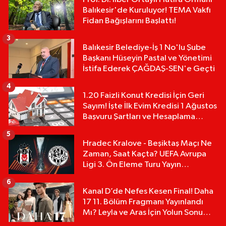
Balıkesir'de Kuruluyor! TEMA Vakfı
Fidan Bağışlarını Başlattı!
3
Balıkesir Belediye-İş 1 No'lu Şube
Başkanı Hüseyin Pastal ve Yönetimi
İstifa Ederek ÇAĞDAŞ-SEN'e Geçti
4
1.20 Faizli Konut Kredisi İçin Geri
Sayım! İşte İlk Evim Kredisi 1 Ağustos
Başvuru Şartları ve Hesaplama
Tablosu:
5
Hradec Kralove - Beşiktaş Maçı Ne
Zaman, Saat Kaçta? UEFA Avrupa
Ligi 3. Ön Eleme Turu Yayın
Detayları!
6
Kanal D’de Nefes Kesen Final! Daha
17 11. Bölüm Fragmanı Yayınlandı
Mı? Leyla ve Aras İçin Yolun Sonu
Mu?