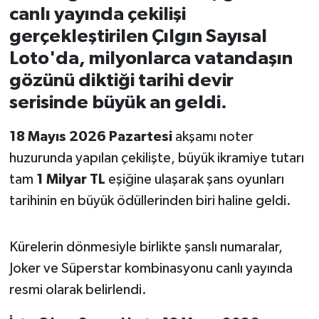
canlı yayında çekilişi
İvrindi
gerçekleştirilen Çılgın Sayısal
Loto'da, milyonlarca vatandaşın
KENT GÜNDEMİ
gözünü diktiği tarihi devir
serisinde büyük an geldi.
Kepsut
18 Mayıs 2026 Pazartesi
akşamı noter
KÜLTÜR-SANAT
huzurunda yapılan çekilişte, büyük ikramiye tutarı
MAGAZİN
tam
1 Milyar TL
eşiğine ulaşarak şans oyunları
tarihinin en büyük ödüllerinden biri haline geldi.
MANŞET
Kürelerin dönmesiyle birlikte şanslı numaralar,
Manyas
Joker ve Süperstar kombinasyonu canlı yayında
OLAY
resmi olarak belirlendi.