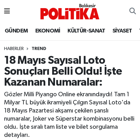
ASTROLOJİ
Balıkesir Nöbetçi Eczaneler
GÜNDEM
EKONOMİ
KÜLTÜR-SANAT
SİYASET
Ayvalık
Balıkesir Hava Durumu
HABERLER
TREND
Balya
Balıkesir Namaz Vakitleri
18 Mayıs Sayısal Loto
Sonuçları Belli Oldu! İşte
Bandırma
Balıkesir Trafik Yoğunluk Haritası
Kazanan Numaralar:
Bigadiç
Süper Lig Puan Durumu ve Fikstür
Gözler Milli Piyango Online ekranındaydı! Tam 1
Milyar TL büyük ikramiyeli Çılgın Sayısal Loto'da
BİYOGRAFİLER
Tüm Manşetler
18 Mayıs Pazartesi akşamı çekilen şanslı
numaralar, Joker ve Süperstar kombinasyonu belli
Burhaniye
Son Dakika Haberleri
oldu. İşte sıralı tam liste ve bilet sorgulama
detayları.
ÇEVRE
Haber Arşivi