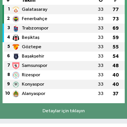
#
Takım
O
P
1
Galatasaray
33
77
2
Fenerbahçe
33
73
3
Trabzonspor
33
69
4
Beşiktaş
33
59
5
Göztepe
33
55
6
Başakşehir
33
54
7
Samsunspor
33
48
8
Rizespor
33
40
9
Konyaspor
33
40
10
Alanyaspor
33
37
Detaylar için tıklayın