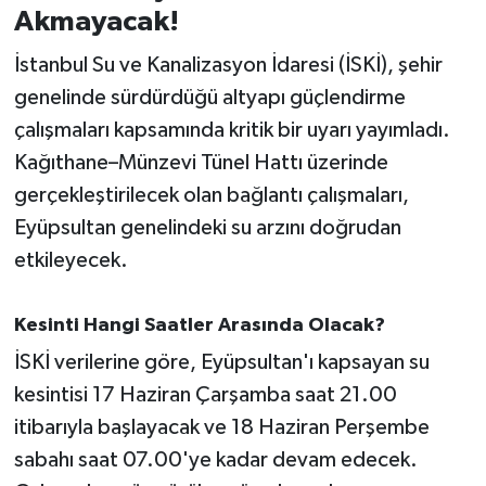
Akmayacak!
İvrindi
İstanbul Su ve Kanalizasyon İdaresi (İSKİ), şehir
genelinde sürdürdüğü altyapı güçlendirme
KENT GÜNDEMİ
çalışmaları kapsamında kritik bir uyarı yayımladı.
Kağıthane–Münzevi Tünel Hattı üzerinde
Kepsut
gerçekleştirilecek olan bağlantı çalışmaları,
KÜLTÜR-SANAT
Eyüpsultan genelindeki su arzını doğrudan
etkileyecek.
MAGAZİN
Kesinti Hangi Saatler Arasında Olacak?
MANŞET
İSKİ verilerine göre, Eyüpsultan'ı kapsayan su
Manyas
kesintisi 17 Haziran Çarşamba saat 21.00
itibarıyla başlayacak ve 18 Haziran Perşembe
OLAY
sabahı saat 07.00'ye kadar devam edecek.