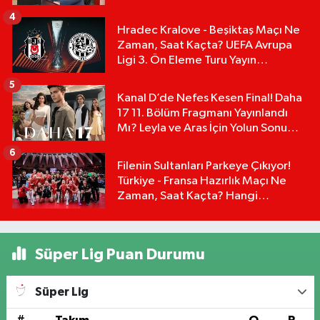
4
Hradec Kralove - Beşiktaş Maçı Ne
Zaman, Saat Kaçta? UEFA Avrupa
Ligi 3. Ön Eleme Turu Yayın
Detayları!
5
Kanal D’de Nefes Kesen Final! Daha
17 11. Bölüm Fragmanı Yayınlandı
Mı? Leyla ve Aras İçin Yolun Sonu
Mu?
6
Filenin Sultanları Parkeye Çıkıyor!
Türkiye - Fransa Hazırlık Maçı Ne
Zaman, Saat Kaçta? Hangi
Kanalda?
Süper Lig Puan Durumu
Süper Lig