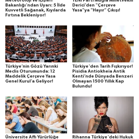
Meteoroloji Ve İçişleri
YENİ Parti Muğla Milletvekili
Bakanlığı'ndan Uyarı: 5 İlde
Derici’den "Çerçeve
Kuvvetli Sağanak, Kıyılarda
Yasa"ya "Hayır" Çıkışı!
Fırtına Bekleniyor!
Türkiye’nin Gözü Yarınki
Türkiye'den Tarih Fışkırıyor!
Meclis Oturumunda: 12
Pisidia Antiokheia Antik
Maddelik Çerçeve Yasa
Kenti’nde Dünyada Benzeri
Genel Kurul’a Geliyor!
Olmayan 1500 Yıllık Kap
Bulundu!
Üniversite Affı Yürürlüğe
Rihanna Türkiye'deki Hukuk