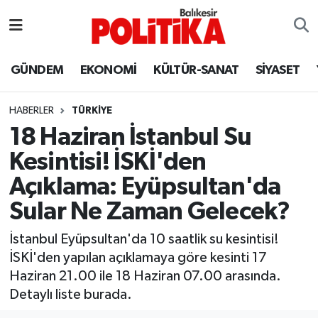
ASTROLOJİ
Balıkesir Nöbetçi Eczaneler
GÜNDEM
EKONOMİ
KÜLTÜR-SANAT
SİYASET
Ayvalık
Balıkesir Hava Durumu
HABERLER
TÜRKİYE
Balya
Balıkesir Namaz Vakitleri
18 Haziran İstanbul Su
Kesintisi! İSKİ'den
Bandırma
Balıkesir Trafik Yoğunluk Haritası
Açıklama: Eyüpsultan'da
Bigadiç
Süper Lig Puan Durumu ve Fikstür
Sular Ne Zaman Gelecek?
BİYOGRAFİLER
Tüm Manşetler
İstanbul Eyüpsultan'da 10 saatlik su kesintisi!
İSKİ'den yapılan açıklamaya göre kesinti 17
Burhaniye
Son Dakika Haberleri
Haziran 21.00 ile 18 Haziran 07.00 arasında.
Detaylı liste burada.
ÇEVRE
Haber Arşivi