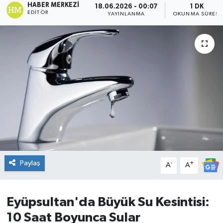
HABER MERKEZI
18.06.2026 - 00:07
1 DK
EDITÖR
YAYINLANMA
OKUNMA SÜRESI
DÜNYA
Dursunbey
Edremit
EĞİTİM
EKONOMİ
Erdek
Paylaş
-
+
A
A
Gömeç
Gönen
Eyüpsultan'da Büyük Su Kesintisi:
10 Saat Boyunca Sular
Havran