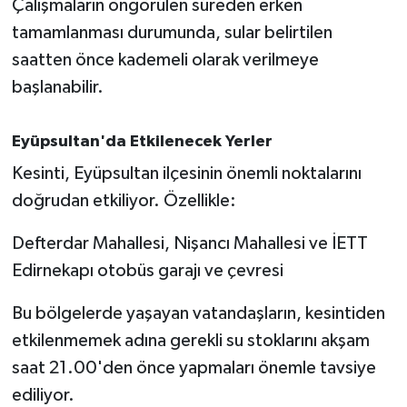
Çalışmaların öngörülen süreden erken
OTOMOTİV
tamamlanması durumunda, sular belirtilen
Resmi İlanlar
saatten önce kademeli olarak verilmeye
başlanabilir.
SAĞLIK
Eyüpsultan'da Etkilenecek Yerler
Savaştepe
Kesinti, Eyüpsultan ilçesinin önemli noktalarını
SEYAHAT
doğrudan etkiliyor. Özellikle:
SİYASET
Defterdar Mahallesi, Nişancı Mahallesi ve İETT
Edirnekapı otobüs garajı ve çevresi
Sındırgı
Bu bölgelerde yaşayan vatandaşların, kesintiden
SPOR
etkilenmemek adına gerekli su stoklarını akşam
saat 21.00'den önce yapmaları önemle tavsiye
SÜRMANŞET
ediliyor.