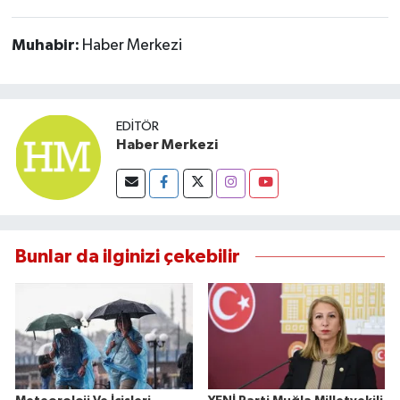
Susurluk
Muhabir:
Haber Merkezi
TARİHTE BUGÜN
TEKNOLOJİ
EDITÖR
Haber Merkezi
Trend
TÜRKİYE
VİZYONDAKİLER
Bunlar da ilginizi çekebilir
YAŞAM