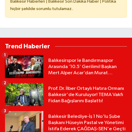
Balıkesir Haberleri | Balıkesir Son Dakika Haber | Politika
hiçbir şekilde sorumlu tutulamaz.
Trend Haberler
1
Balıkesirspor le Bandırmaspor
Arasında ‘10.5’ Gerilimi! Başkan
Mert Alper Acar’dan Murat
Karakoyun'a Sert Tepki!
2
Prof. Dr. İlber Ortaylı Hatıra Ormanı
Balıkesir'de Kuruluyor! TEMA Vakfı
Fidan Bağışlarını Başlattı!
3
Balıkesir Belediye-İş 1 No'lu Şube
Başkanı Hüseyin Pastal ve Yönetimi
İstifa Ederek ÇAĞDAŞ-SEN'e Geçti