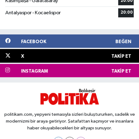
Kasımpaşa - Galatasaray
20:00
Antalyaspor - Kocaelispor
20:00
FACEBOOK
BEĞEN
X
TAKIP ET
INSTAGRAM
TAKIP ET
politikam.com, yepyeni temasıyla sizleri buluştururken, sadelik ve
modernizmi bir araya getiriyor. Şatafattan kaçınıyor ve insanlara
haber okuyabilecekleri bir altyapı sunuyor.