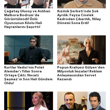
Çağatay Ulusoy ve Aslıhan
Kızılcık Şerbeti’nde Şok
Malbora Bodrum'da
Ayrılık: Feyza Civelek
Görüntülendi! Ünlü
Kadrodan Çıkarıldı, Nilay
Oyuncunun Kilolu Hali
Dönemi Sona Erdi!
Hayranlarını Şaşırttı!
Kurtlar Vadisi’nin Polat
Popun Kraliçesi Gülşen’den
Alemdar’ı Yıllar Sonra
Milyonluk İmzalar! Reklam
Ortaya Çıktı: Necati
Anlaşmasından Servet
Şaşmaz’ın Son Hali Gündem
Kazandı
Oldu!