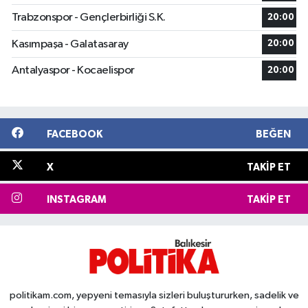
Trabzonspor - Gençlerbirliği S.K.
20:00
Kasımpaşa - Galatasaray
20:00
Antalyaspor - Kocaelispor
20:00
FACEBOOK
BEĞEN
X
TAKIP ET
INSTAGRAM
TAKIP ET
politikam.com, yepyeni temasıyla sizleri buluştururken, sadelik ve