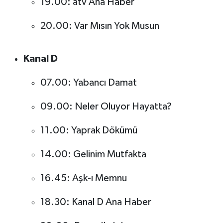
19.00: atv Ana Haber
OTOMOTİV
20.00: Var Mısın Yok Musun
Resmi İlanlar
SAĞLIK
Kanal D
Savaştepe
07.00: Yabancı Damat
SEYAHAT
09.00: Neler Oluyor Hayatta?
11.00: Yaprak Dökümü
SİYASET
14.00: Gelinim Mutfakta
Sındırgı
16.45: Aşk-ı Memnu
SPOR
18.30: Kanal D Ana Haber
SÜRMANŞET