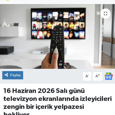
DÜNYA
Dursunbey
Edremit
EĞİTİM
EKONOMİ
Erdek
Paylaş
-
+
A
A
Gömeç
16 Haziran 2026 Salı günü
televizyon ekranlarında izleyicileri
Gönen
zengin bir içerik yelpazesi
bekliyor.
Havran