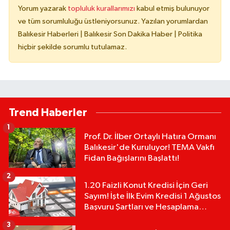
Yorum yazarak
topluluk kurallarımızı
kabul etmiş bulunuyor
ve tüm sorumluluğu üstleniyorsunuz. Yazılan yorumlardan
Balıkesir Haberleri | Balıkesir Son Dakika Haber | Politika
hiçbir şekilde sorumlu tutulamaz.
Trend Haberler
1
Prof. Dr. İlber Ortaylı Hatıra Ormanı
Balıkesir'de Kuruluyor! TEMA Vakfı
Fidan Bağışlarını Başlattı!
2
1.20 Faizli Konut Kredisi İçin Geri
Sayım! İşte İlk Evim Kredisi 1 Ağustos
Başvuru Şartları ve Hesaplama
Tablosu:
3