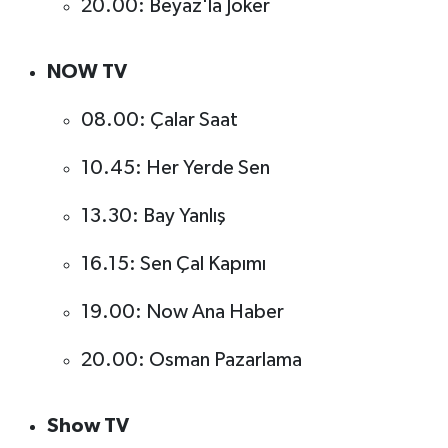
20.00: Beyaz'la Joker
Susurluk
TARİHTE BUGÜN
NOW TV
08.00: Çalar Saat
TEKNOLOJİ
10.45: Her Yerde Sen
Trend
13.30: Bay Yanlış
TÜRKİYE
16.15: Sen Çal Kapımı
VİZYONDAKİLER
19.00: Now Ana Haber
YAŞAM
20.00: Osman Pazarlama
Show TV