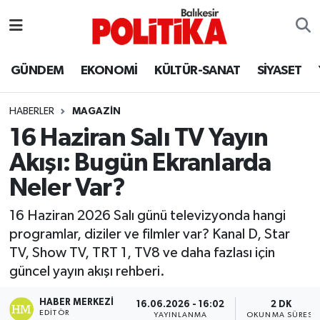
ASTROLOJİ
Balıkesir Nöbetçi Eczaneler
GÜNDEM
EKONOMİ
KÜLTÜR-SANAT
SİYASET
Ayvalık
Balıkesir Hava Durumu
HABERLER
MAGAZİN
Balya
Balıkesir Namaz Vakitleri
16 Haziran Salı TV Yayın
Akışı: Bugün Ekranlarda
Bandırma
Balıkesir Trafik Yoğunluk Haritası
Neler Var?
Bigadiç
Süper Lig Puan Durumu ve Fikstür
16 Haziran 2026 Salı günü televizyonda hangi
programlar, diziler ve filmler var? Kanal D, Star
BİYOGRAFİLER
Tüm Manşetler
TV, Show TV, TRT 1, TV8 ve daha fazlası için
güncel yayın akışı rehberi.
Burhaniye
Son Dakika Haberleri
HABER MERKEZI
16.06.2026 - 16:02
2 DK
ÇEVRE
Haber Arşivi
EDITÖR
YAYINLANMA
OKUNMA SÜRESI