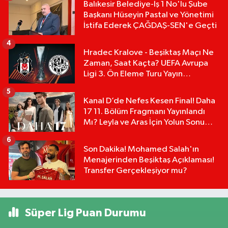
Balıkesir Belediye-İş 1 No'lu Şube
Başkanı Hüseyin Pastal ve Yönetimi
İstifa Ederek ÇAĞDAŞ-SEN'e Geçti
4
Hradec Kralove - Beşiktaş Maçı Ne
Zaman, Saat Kaçta? UEFA Avrupa
Ligi 3. Ön Eleme Turu Yayın
Detayları!
5
Kanal D’de Nefes Kesen Final! Daha
17 11. Bölüm Fragmanı Yayınlandı
Mı? Leyla ve Aras İçin Yolun Sonu
Mu?
6
Son Dakika! Mohamed Salah'ın
Menajerinden Beşiktaş Açıklaması!
Transfer Gerçekleşiyor mu?
Süper Lig Puan Durumu