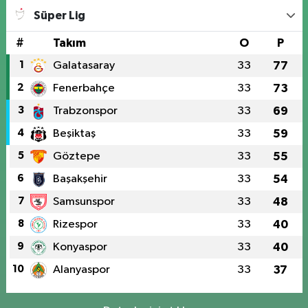
Süper Lig
#
Takım
O
P
1
Galatasaray
33
77
2
Fenerbahçe
33
73
3
Trabzonspor
33
69
4
Beşiktaş
33
59
5
Göztepe
33
55
6
Başakşehir
33
54
7
Samsunspor
33
48
8
Rizespor
33
40
9
Konyaspor
33
40
10
Alanyaspor
33
37