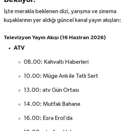
İşte merakla beklenen dizi, yarışma ve sinema
İvrindi
kuşaklarının yer aldığı güncel kanal yayın akışları:
KENT GÜNDEMİ
Televizyon Yayın Akışı (16 Haziran 2026)
Kepsut
ATV
KÜLTÜR-SANAT
08.00: Kahvaltı Haberleri
MAGAZİN
10.00: Müge Anlı ile Tatlı Sert
MANŞET
13.00: atv Gün Ortası
Manyas
14.00: Mutfak Bahane
16.00: Esra Erol’da
OLAY