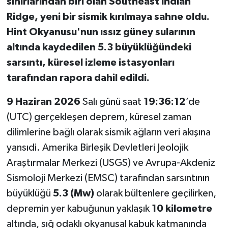
sınırlarından biri olan Southeast Indian
Ridge, yeni bir sismik kırılmaya sahne oldu.
İvrindi
Hint Okyanusu'nun ıssız güney sularının
altında kaydedilen 5.3 büyüklüğündeki
KENT GÜNDEMİ
sarsıntı, küresel izleme istasyonları
Kepsut
tarafından rapora dahil edildi.
9 Haziran 2026
Salı günü saat
19:36:12
’de
KÜLTÜR-SANAT
(UTC) gerçekleşen deprem, küresel zaman
MAGAZİN
dilimlerine bağlı olarak sismik ağların veri akışına
yansıdi. Amerika Birleşik Devletleri Jeolojik
MANŞET
Araştırmalar Merkezi (USGS) ve Avrupa-Akdeniz
Sismoloji Merkezi (EMSC) tarafından sarsıntının
Manyas
büyüklüğü
5.3 (Mw)
olarak bültenlere geçilirken,
OLAY
depremin yer kabuğunun yaklaşık
10 kilometre
altında, sığ odaklı okyanusal kabuk katmanında