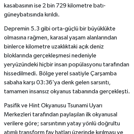
Susurluk
kasabasının ise 2 bin 729 kilometre batı-
güneybatısında kırıldı.
TARİHTE BUGÜN
Depremin 5.3 gibi orta-güçlü bir büyüklükte
TEKNOLOJİ
olmasına rağmen, karasal yaşam alanlarından
binlerce kilometre uzaklıktaki açık deniz
Trend
bloklarında gerçekleşmesi nedeniyle
yeryüzündeki hiçbir insan popülasyonu tarafından
TÜRKİYE
hissedilmedi. Bölge yerel saatiyle Çarşamba
VİZYONDAKİLER
sabaha karşı 03:36'ya denk gelen sarsıntı,
tamamen insansız okyanus tabanında gerçekleşti.
YAŞAM
Pasifik ve Hint Okyanusu Tsunami Uyarı
Merkezleri tarafından paylaşılan ilk okyanusal
verilere göre; sarsıntının yatay yönlü doğrultu
atımlı transform fay hatları üzerinde kırılması ve