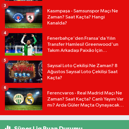
Masadaki Dev Rakam:
3
Kasımpaşa - Samsunspor Maçı Ne
Zaman? Saat Kaçta? Hangi
Kanalda?
4
Fenerbahçe'den Fransa'da Yılın
Transfer Hamlesi! Greenwood'un
Takım Arkadaşı Paixão İçin
Düğmeye Basıldı!
5
Sayısal Loto Çekilişi Ne Zaman? 8
Ağustos Sayısal Loto Çekilişi Saat
Kaçta?
6
Ferencvaros - Real Madrid Maçı Ne
Zaman? Saat Kaçta? Canlı Yayını Var
mı? Arda Güler Maçta Oynayacak
mı?
Süper Lig Puan Durumu