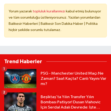
Yorum yazarak
topluluk kurallarımızı
kabul etmiş bulunuyor
ve tüm sorumluluğu üstleniyorsunuz. Yazılan yorumlardan
Balıkesir Haberleri | Balıkesir Son Dakika Haber | Politika
hiçbir şekilde sorumlu tutulamaz.
Trend Haberler
1
PSG - Manchester United Maçı Ne
Zaman? Saat Kaçta? Canlı Yayını Var
mı?
2
Beşiktaş’ta Yılın Transfer Yılın
Bombası Patlıyor! Dusan Vlahovic
İçin Serdal Adalı Devrede: İşte