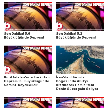
Son Dakika! 5.6
Son Dakika! 5.2
Büyüklüğünde Deprem!
Büyüklüğünde Deprem!
Kuril Adaları’nda Korkutan
İran’dan Hürmüz
Deprem: 5.1 Büyüklüğünde
Boğazı’nda ABD’yi
Sarsıntı Kaydedildi!
Kızdıracak Hamle! Yeni
Deniz Güzergahı Geliyor