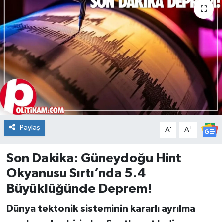
DÜNYA
Dursunbey
Edremit
EĞİTİM
EKONOMİ
Paylaş
-
+
A
A
Erdek
Son Dakika: Güneydoğu Hint
Gömeç
Okyanusu Sırtı’nda 5.4
Büyüklüğünde Deprem!
Gönen
Dünya tektonik sisteminin kararlı ayrılma
Havran