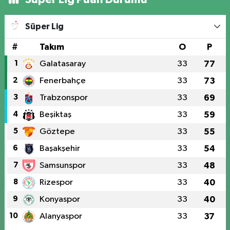
Süper Lig
#
Takım
O
P
1
Galatasaray
33
77
2
Fenerbahçe
33
73
3
Trabzonspor
33
69
4
Beşiktaş
33
59
5
Göztepe
33
55
6
Başakşehir
33
54
7
Samsunspor
33
48
8
Rizespor
33
40
9
Konyaspor
33
40
10
Alanyaspor
33
37