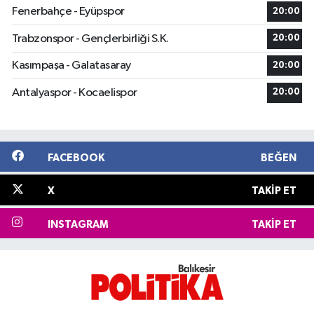
Fenerbahçe - Eyüpspor
20:00
Trabzonspor - Gençlerbirliği S.K.
20:00
Kasımpaşa - Galatasaray
20:00
Antalyaspor - Kocaelispor
20:00
FACEBOOK
BEĞEN
X
TAKIP ET
INSTAGRAM
TAKIP ET