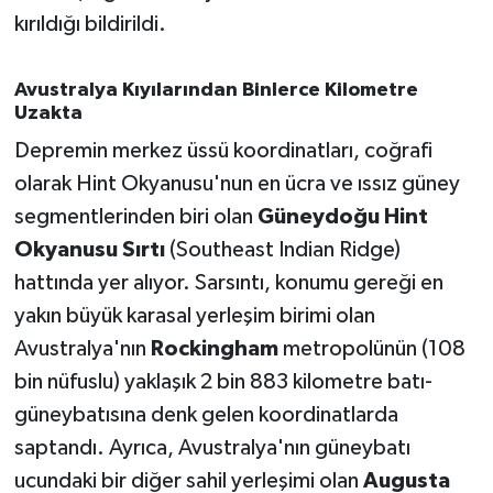
OTOMOTİV
kırıldığı bildirildi.
Resmi İlanlar
Avustralya Kıyılarından Binlerce Kilometre
Uzakta
SAĞLIK
Depremin merkez üssü koordinatları, coğrafi
Savaştepe
olarak Hint Okyanusu'nun en ücra ve ıssız güney
segmentlerinden biri olan
Güneydoğu Hint
SEYAHAT
Okyanusu Sırtı
(Southeast Indian Ridge)
hattında yer alıyor. Sarsıntı, konumu gereği en
SİYASET
yakın büyük karasal yerleşim birimi olan
Sındırgı
Avustralya'nın
Rockingham
metropolünün (108
bin nüfuslu) yaklaşık 2 bin 883 kilometre batı-
SPOR
güneybatısına denk gelen koordinatlarda
saptandı. Ayrıca, Avustralya'nın güneybatı
SÜRMANŞET
ucundaki bir diğer sahil yerleşimi olan
Augusta