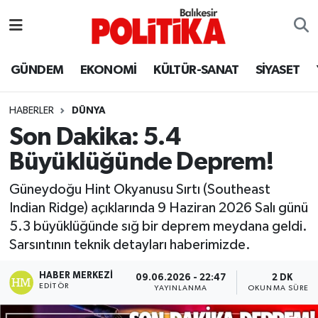
ASTROLOJİ
Balıkesir Nöbetçi Eczaneler
GÜNDEM
EKONOMİ
KÜLTÜR-SANAT
SİYASET
Ayvalık
Balıkesir Hava Durumu
HABERLER
DÜNYA
Balya
Balıkesir Namaz Vakitleri
Son Dakika: 5.4
Büyüklüğünde Deprem!
Bandırma
Balıkesir Trafik Yoğunluk Haritası
Güneydoğu Hint Okyanusu Sırtı (Southeast
Bigadiç
Süper Lig Puan Durumu ve Fikstür
Indian Ridge) açıklarında 9 Haziran 2026 Salı günü
5.3 büyüklüğünde sığ bir deprem meydana geldi.
BİYOGRAFİLER
Tüm Manşetler
Sarsıntının teknik detayları haberimizde.
Burhaniye
Son Dakika Haberleri
HABER MERKEZI
09.06.2026 - 22:47
2 DK
EDITÖR
YAYINLANMA
OKUNMA SÜRESI
ÇEVRE
Haber Arşivi