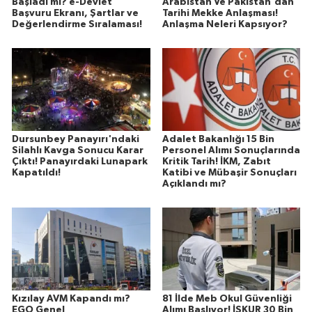
Başladı mı? e-Devlet
Arabistan Ve Pakistan'dan
Başvuru Ekranı, Şartlar ve
Tarihi Mekke Anlaşması!
Değerlendirme Sıralaması!
Anlaşma Neleri Kapsıyor?
Dursunbey Panayırı'ndaki
Adalet Bakanlığı 15 Bin
Silahlı Kavga Sonucu Karar
Personel Alımı Sonuçlarında
Çıktı! Panayırdaki Lunapark
Kritik Tarih! İKM, Zabıt
Kapatıldı!
Katibi ve Mübaşir Sonuçları
Açıklandı mı?
Kızılay AVM Kapandı mı?
81 İlde Meb Okul Güvenliği
EGO Genel
Alımı Başlıyor! İŞKUR 30 Bin