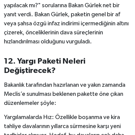
OTOMOTİV
yapılacak mı?" sorularına Bakan Gürlek net bir
yanıt verdi. Bakan Gürlek, paketin genel bir af
Resmi İlanlar
veya şahsa özgü infaz indirimi içermediğinin altını
çizerek, önceliklerinin dava süreçlerinin
SAĞLIK
hızlandırılması olduğunu vurguladı.
Savaştepe
12. Yargı Paketi Neleri
SEYAHAT
Değiştirecek?
SİYASET
Bakanlık tarafından hazırlanan ve yakın zamanda
Meclis’e sunulması beklenen pakette öne çıkan
Sındırgı
düzenlemeler şöyle:
SPOR
Yargılamalarda Hız: Özellikle boşanma ve kira
SÜRMANŞET
tahliye davalarının yıllarca sürmesine karşı yeni