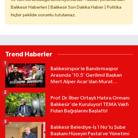
Balıkesir Haberleri | Balıkesir Son Dakika Haber | Politika
hiçbir şekilde sorumlu tutulamaz.
Trend Haberler
1
Balıkesirspor le Bandırmaspor
Arasında ‘10.5’ Gerilimi! Başkan
Mert Alper Acar’dan Murat
Karakoyun'a Sert Tepki!
2
Prof. Dr. İlber Ortaylı Hatıra Ormanı
Balıkesir'de Kuruluyor! TEMA Vakfı
Fidan Bağışlarını Başlattı!
3
Balıkesir Belediye-İş 1 No'lu Şube
Başkanı Hüseyin Pastal ve Yönetimi