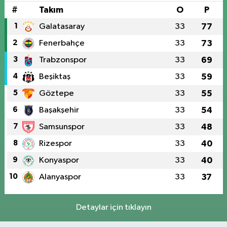
#
Takım
O
P
1
Galatasaray
33
77
2
Fenerbahçe
33
73
3
Trabzonspor
33
69
4
Beşiktaş
33
59
5
Göztepe
33
55
6
Başakşehir
33
54
7
Samsunspor
33
48
8
Rizespor
33
40
9
Konyaspor
33
40
10
Alanyaspor
33
37
Detaylar için tıklayın