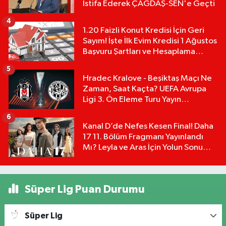
İstifa Ederek ÇAĞDAŞ-SEN'e Geçti
4
1.20 Faizli Konut Kredisi İçin Geri
Sayım! İşte İlk Evim Kredisi 1 Ağustos
Başvuru Şartları ve Hesaplama
Tablosu:
5
Hradec Kralove - Beşiktaş Maçı Ne
Zaman, Saat Kaçta? UEFA Avrupa
Ligi 3. Ön Eleme Turu Yayın
Detayları!
6
Kanal D’de Nefes Kesen Final! Daha
17 11. Bölüm Fragmanı Yayınlandı
Mı? Leyla ve Aras İçin Yolun Sonu
Mu?
Süper Lig Puan Durumu
Süper Lig