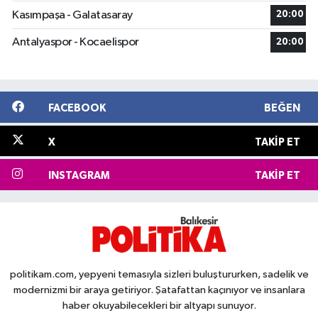
Kasımpaşa - Galatasaray
20:00
Antalyaspor - Kocaelispor
20:00
FACEBOOK
BEĞEN
X
TAKIP ET
INSTAGRAM
TAKIP ET
politikam.com, yepyeni temasıyla sizleri buluştururken, sadelik ve
modernizmi bir araya getiriyor. Şatafattan kaçınıyor ve insanlara
haber okuyabilecekleri bir altyapı sunuyor.