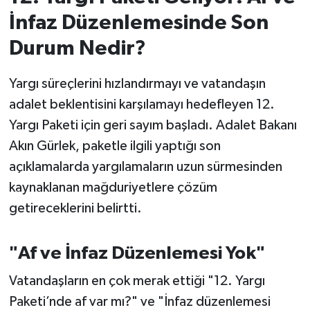
İnfaz Düzenlemesinde Son
İvrindi
Durum Nedir?
KENT GÜNDEMİ
Yargı süreçlerini hızlandırmayı ve vatandaşın
Kepsut
adalet beklentisini karşılamayı hedefleyen 12.
Yargı Paketi için geri sayım başladı. Adalet Bakanı
KÜLTÜR-SANAT
Akın Gürlek, paketle ilgili yaptığı son
açıklamalarda yargılamaların uzun sürmesinden
MAGAZİN
kaynaklanan mağduriyetlere çözüm
getireceklerini belirtti.
MANŞET
Manyas
"Af ve İnfaz Düzenlemesi Yok"
OLAY
Vatandaşların en çok merak ettiği "12. Yargı
Paketi’nde af var mı?" ve "İnfaz düzenlemesi