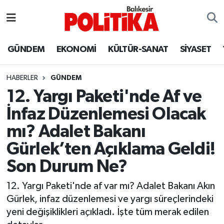
ASTROLOJİ
Balıkesir Nöbetçi Eczaneler
GÜNDEM
EKONOMİ
KÜLTÜR-SANAT
SİYASET
Ayvalık
Balıkesir Hava Durumu
HABERLER
GÜNDEM
Balya
Balıkesir Namaz Vakitleri
12. Yargı Paketi'nde Af ve
İnfaz Düzenlemesi Olacak
Bandırma
Balıkesir Trafik Yoğunluk Haritası
mı? Adalet Bakanı
Bigadiç
Süper Lig Puan Durumu ve Fikstür
Gürlek’ten Açıklama Geldi!
Son Durum Ne?
BİYOGRAFİLER
Tüm Manşetler
12. Yargı Paketi'nde af var mı? Adalet Bakanı Akın
Burhaniye
Son Dakika Haberleri
Gürlek, infaz düzenlemesi ve yargı süreçlerindeki
yeni değişiklikleri açıkladı. İşte tüm merak edilen
ÇEVRE
Haber Arşivi