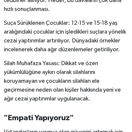
tedbirler alınıyor. Hedef, bu davaların çok daha
Susurluk
hızlı sonuçlanması.
TARİHTE BUGÜN
Suça Sürüklenen Çocuklar: 12-15 ve 15-18 yaş
aralığındaki çocuklar için işledikleri suçlara yönelik
TEKNOLOJİ
cezai yaptırımlar artırılıyor. Dünyadaki örnekler
incelenerek daha ağır düzenlemeler getiriliyor.
Trend
Silah Muhafaza Yasası: Dikkat ve özen
TÜRKİYE
yükümlülüğüne aykırı olarak silahlarını
VİZYONDAKİLER
koruyamayan ve çocukların silahları ele
geçirmesine neden olan kişiler hakkında yeni ve
YAŞAM
ağır cezai yaptırımlar uygulanacak.
"Empati Yapıyoruz"
Vatandaşların yargıya olan güvenini artırmak için