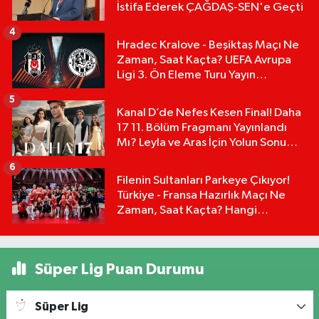
İstifa Ederek ÇAĞDAŞ-SEN'e Geçti
4
Hradec Kralove - Beşiktaş Maçı Ne
Zaman, Saat Kaçta? UEFA Avrupa
Ligi 3. Ön Eleme Turu Yayın
Detayları!
5
Kanal D’de Nefes Kesen Final! Daha
17 11. Bölüm Fragmanı Yayınlandı
Mı? Leyla ve Aras İçin Yolun Sonu
Mu?
6
Filenin Sultanları Parkeye Çıkıyor!
Türkiye - Fransa Hazırlık Maçı Ne
Zaman, Saat Kaçta? Hangi
Kanalda?
Süper Lig Puan Durumu
Süper Lig