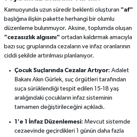
OTOMOTİV
Kamuoyunda uzun süredir beklenti oluşturan
"af"
Resmi İlanlar
başlığına ilişkin pakette herhangi bir olumlu
düzenleme bulunmuyor. Aksine, toplumda oluşan
SAĞLIK
"cezasızlık algısını"
ortadan kaldırmak amacıyla
bazı suç gruplarında cezaların ve infaz oranlarının
Savaştepe
ciddi şekilde artırılması planlanıyor.
SEYAHAT
Çocuk Suçlarında Cezalar Artıyor:
Adalet
Bakanı Akın Gürlek, suç örgütleri tarafından
SİYASET
suça sürüklendiği tespit edilen 15-18 yaş
Sındırgı
aralığındaki çocukların infaz sisteminin
tamamen değiştirileceğini açıkladı.
SPOR
1'e 1 İnfaz Düzenlemesi:
Mevcut sistemde
SÜRMANŞET
cezaevinde geçirdikleri 1 günün daha fazla