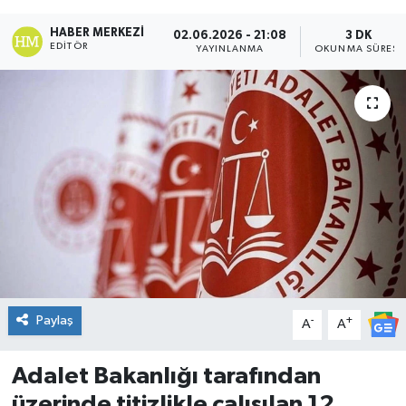
DÜNYA
HABER MERKEZI
02.06.2026 - 21:08
3 DK
EDITÖR
YAYINLANMA
OKUNMA SÜRESI
Dursunbey
Edremit
EĞİTİM
EKONOMİ
Erdek
Gömeç
Paylaş
-
+
A
A
Gönen
Adalet Bakanlığı tarafından
üzerinde titizlikle çalışılan 12.
Havran