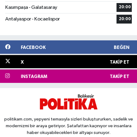
Kasımpaşa - Galatasaray
20:00
Antalyaspor - Kocaelispor
20:00
FACEBOOK
BEĞEN
X
TAKIP ET
INSTAGRAM
TAKIP ET
politikam.com, yepyeni temasıyla sizleri buluştururken, sadelik ve
modernizmi bir araya getiriyor. Şatafattan kaçınıyor ve insanlara
haber okuyabilecekleri bir altyapı sunuyor.