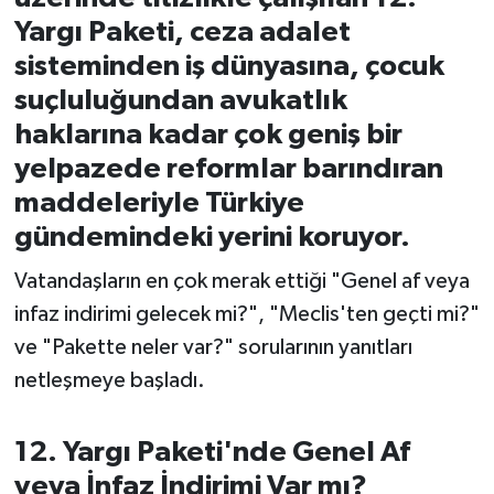
Yargı Paketi, ceza adalet
İvrindi
sisteminden iş dünyasına, çocuk
suçluluğundan avukatlık
KENT GÜNDEMİ
haklarına kadar çok geniş bir
Kepsut
yelpazede reformlar barındıran
maddeleriyle Türkiye
KÜLTÜR-SANAT
gündemindeki yerini koruyor.
MAGAZİN
Vatandaşların en çok merak ettiği "Genel af veya
infaz indirimi gelecek mi?", "Meclis'ten geçti mi?"
MANŞET
ve "Pakette neler var?" sorularının yanıtları
netleşmeye başladı.
Manyas
OLAY
12. Yargı Paketi'nde Genel Af
veya İnfaz İndirimi Var mı?