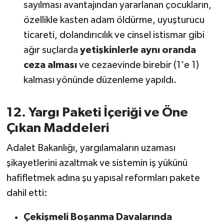
sayılması avantajından yararlanan çocukların,
Susurluk
özellikle kasten adam öldürme, uyuşturucu
TARİHTE BUGÜN
ticareti, dolandırıcılık ve cinsel istismar gibi
ağır suçlarda
yetişkinlerle aynı oranda
TEKNOLOJİ
ceza alması
ve cezaevinde birebir (1'e 1)
kalması yönünde düzenleme yapıldı.
Trend
12. Yargı Paketi İçeriği ve Öne
TÜRKİYE
Çıkan Maddeleri
VİZYONDAKİLER
Adalet Bakanlığı, yargılamaların uzaması
YAŞAM
şikayetlerini azaltmak ve sistemin iş yükünü
hafifletmek adına şu yapısal reformları pakete
dahil etti:
Çekişmeli Boşanma Davalarında