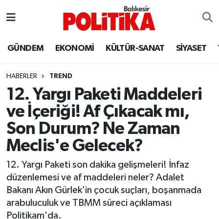
ASTROLOJİ
Balıkesir Nöbetçi Eczaneler
GÜNDEM
EKONOMİ
KÜLTÜR-SANAT
SİYASET
Ayvalık
Balıkesir Hava Durumu
HABERLER
TREND
Balya
Balıkesir Namaz Vakitleri
12. Yargı Paketi Maddeleri
ve İçeriği! Af Çıkacak mı,
Bandırma
Balıkesir Trafik Yoğunluk Haritası
Son Durum? Ne Zaman
Bigadiç
Süper Lig Puan Durumu ve Fikstür
Meclis'e Gelecek?
BİYOGRAFİLER
Tüm Manşetler
12. Yargı Paketi son dakika gelişmeleri! İnfaz
düzenlemesi ve af maddeleri neler? Adalet
Burhaniye
Son Dakika Haberleri
Bakanı Akın Gürlek'in çocuk suçları, boşanmada
arabuluculuk ve TBMM süreci açıklaması
ÇEVRE
Haber Arşivi
Politikam'da.