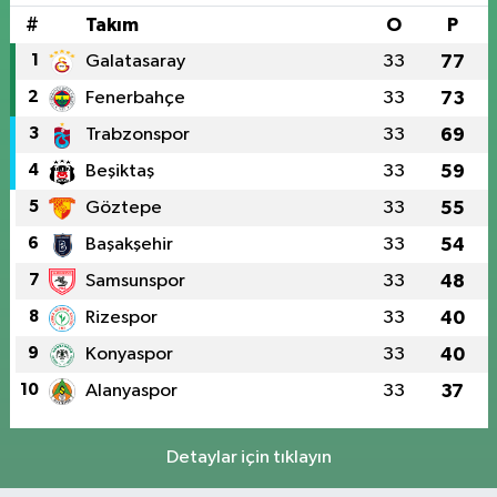
#
Takım
O
P
1
Galatasaray
33
77
2
Fenerbahçe
33
73
3
Trabzonspor
33
69
4
Beşiktaş
33
59
5
Göztepe
33
55
6
Başakşehir
33
54
7
Samsunspor
33
48
8
Rizespor
33
40
9
Konyaspor
33
40
10
Alanyaspor
33
37
Detaylar için tıklayın