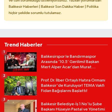
ve tüm sorumluluğu üstleniyorsunuz. Yazılan yorumlardan
Balıkesir Haberleri | Balıkesir Son Dakika Haber | Politika
hiçbir şekilde sorumlu tutulamaz.
Trend Haberler
1
Balıkesirspor le Bandırmaspor
Arasında ‘10.5’ Gerilimi! Başkan
Mert Alper Acar’dan Murat
Karakoyun'a Sert Tepki!
2
Prof. Dr. İlber Ortaylı Hatıra Ormanı
Balıkesir'de Kuruluyor! TEMA Vakfı
Fidan Bağışlarını Başlattı!
3
Balıkesir Belediye-İş 1 No'lu Şube
Başkanı Hüseyin Pastal ve Yönetimi