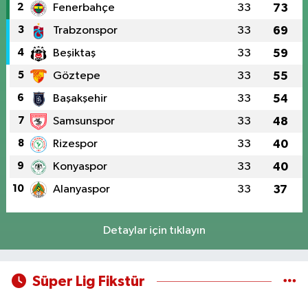
2
Fenerbahçe
33
73
3
Trabzonspor
33
69
4
Beşiktaş
33
59
5
Göztepe
33
55
6
Başakşehir
33
54
7
Samsunspor
33
48
8
Rizespor
33
40
9
Konyaspor
33
40
10
Alanyaspor
33
37
Detaylar için tıklayın
Süper Lig Fikstür