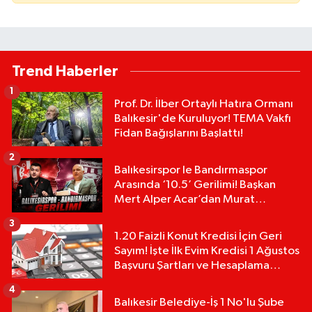
Trend Haberler
1
Prof. Dr. İlber Ortaylı Hatıra Ormanı
Balıkesir'de Kuruluyor! TEMA Vakfı
Fidan Bağışlarını Başlattı!
2
Balıkesirspor le Bandırmaspor
Arasında ‘10.5’ Gerilimi! Başkan
Mert Alper Acar’dan Murat
Karakoyun'a Sert Tepki!
3
1.20 Faizli Konut Kredisi İçin Geri
Sayım! İşte İlk Evim Kredisi 1 Ağustos
Başvuru Şartları ve Hesaplama
Tablosu:
4
Balıkesir Belediye-İş 1 No'lu Şube