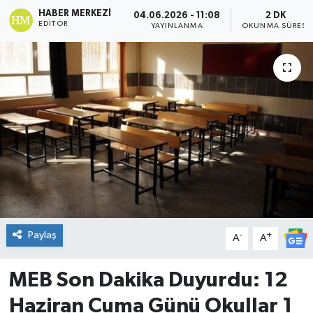
HABER MERKEZI
04.06.2026 - 11:08
2 DK
DÜNYA
EDITÖR
YAYINLANMA
OKUNMA SÜRESI
Dursunbey
Edremit
EĞİTİM
EKONOMİ
Erdek
Paylaş
-
+
Gömeç
A
A
Gönen
MEB Son Dakika Duyurdu: 12
Haziran Cuma Günü Okullar 1
Havran