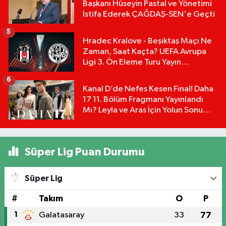
Başkanı Hüseyin Pastal ve Yönetimi
İstifa Ederek ÇAĞDAŞ-SEN'e Geçti
5
Hradec Kralove - Beşiktaş Maçı Ne
Zaman, Saat Kaçta? UEFA Avrupa
Ligi 3. Ön Eleme Turu Yayın
Detayları!
6
Kanal D’de Nefes Kesen Final! Daha
17 11. Bölüm Fragmanı Yayınlandı
Mı? Leyla ve Aras İçin Yolun Sonu
Mu?
Süper Lig Puan Durumu
Süper Lig
#
Takım
O
P
1
Galatasaray
33
77