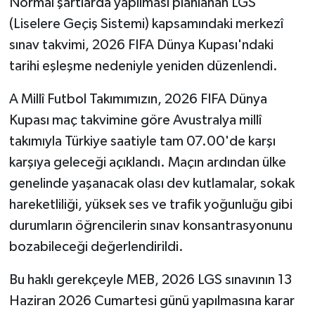
Normal şartlarda yapılması planlanan LGS
OTOMOTİV
(Liselere Geçiş Sistemi) kapsamındaki merkezî
Resmi İlanlar
sınav takvimi, 2026 FIFA Dünya Kupası'ndaki
tarihi eşleşme nedeniyle yeniden düzenlendi.
SAĞLIK
A Millî Futbol Takımımızın, 2026 FIFA Dünya
Savaştepe
Kupası maç takvimine göre Avustralya millî
takımıyla Türkiye saatiyle tam 07.00'de karşı
SEYAHAT
karşıya geleceği açıklandı. Maçın ardından ülke
genelinde yaşanacak olası dev kutlamalar, sokak
SİYASET
hareketliliği, yüksek ses ve trafik yoğunluğu gibi
Sındırgı
durumların öğrencilerin sınav konsantrasyonunu
bozabileceği değerlendirildi.
SPOR
Bu haklı gerekçeyle MEB, 2026 LGS sınavının 13
SÜRMANŞET
Haziran 2026 Cumartesi günü yapılmasına karar