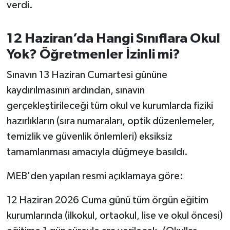
verdi.
Susurluk
TARİHTE BUGÜN
12 Haziran’da Hangi Sınıflara Okul
Yok? Öğretmenler İzinli mi?
TEKNOLOJİ
Sınavın 13 Haziran Cumartesi gününe
Trend
kaydırılmasının ardından, sınavın
gerçekleştirileceği tüm okul ve kurumlarda fiziki
TÜRKİYE
hazırlıkların (sıra numaraları, optik düzenlemeler,
temizlik ve güvenlik önlemleri) eksiksiz
VİZYONDAKİLER
tamamlanması amacıyla düğmeye basıldı.
YAŞAM
MEB'den yapılan resmi açıklamaya göre:
12 Haziran 2026 Cuma günü tüm örgün eğitim
kurumlarında (ilkokul, ortaokul, lise ve okul öncesi)