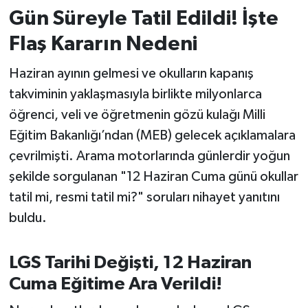
Gün Süreyle Tatil Edildi! İşte
İvrindi
Flaş Kararın Nedeni
KENT GÜNDEMİ
Haziran ayının gelmesi ve okulların kapanış
takviminin yaklaşmasıyla birlikte milyonlarca
Kepsut
öğrenci, veli ve öğretmenin gözü kulağı Milli
Eğitim Bakanlığı’ndan (MEB) gelecek açıklamalara
KÜLTÜR-SANAT
çevrilmişti. Arama motorlarında günlerdir yoğun
MAGAZİN
şekilde sorgulanan "12 Haziran Cuma günü okullar
tatil mi, resmi tatil mi?" soruları nihayet yanıtını
MANŞET
buldu.
Manyas
LGS Tarihi Değişti, 12 Haziran
OLAY
Cuma Eğitime Ara Verildi!