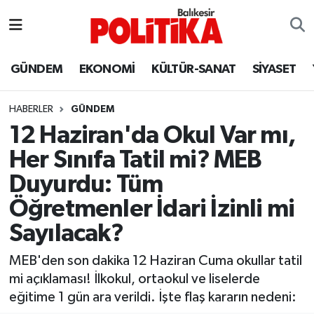
ASTROLOJİ
Balıkesir Nöbetçi Eczaneler
GÜNDEM
EKONOMİ
KÜLTÜR-SANAT
SİYASET
Ayvalık
Balıkesir Hava Durumu
HABERLER
GÜNDEM
Balya
Balıkesir Namaz Vakitleri
12 Haziran'da Okul Var mı,
Her Sınıfa Tatil mi? MEB
Bandırma
Balıkesir Trafik Yoğunluk Haritası
Duyurdu: Tüm
Bigadiç
Süper Lig Puan Durumu ve Fikstür
Öğretmenler İdari İzinli mi
Sayılacak?
BİYOGRAFİLER
Tüm Manşetler
MEB'den son dakika 12 Haziran Cuma okullar tatil
Burhaniye
Son Dakika Haberleri
mi açıklaması! İlkokul, ortaokul ve liselerde
eğitime 1 gün ara verildi. İşte flaş kararın nedeni:
ÇEVRE
Haber Arşivi