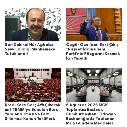
Son Dakika! Hür Ağbaba
Özgür Özel’den Sert Çıkış:
Sevk Edildiği Mahkemece
"Rüşvet İddiası Yeni
Tutuklandı!
Parti’nin Rüzgarını Kesmek
İçin Yapıldı!"
Kredi Kartı Borç Affı Çıkacak
6 Ağustos 2026 MGK
mı? TBMM'ye Sunulan Borç
Toplantısı Başladı:
Yapılandırması ve Faiz
Cumhurbaşkanı Erdoğan
Silinmesi Kanun Teklifleri:
Başkanlığında Toplanan
MGK Gündem Maddeleri: