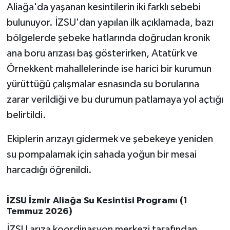
OTOMOTİV
Aliağa'da yaşanan kesintilerin iki farklı sebebi
bulunuyor. İZSU'dan yapılan ilk açıklamada, bazı
Resmi İlanlar
bölgelerde şebeke hatlarında doğrudan kronik
ana boru arızası baş gösterirken, Atatürk ve
SAĞLIK
Örnekkent mahallelerinde ise harici bir kurumun
Savaştepe
yürüttüğü çalışmalar esnasında su borularına
zarar verildiği ve bu durumun patlamaya yol açtığı
SEYAHAT
belirtildi.
SİYASET
Ekiplerin arızayı gidermek ve şebekeye yeniden
su pompalamak için sahada yoğun bir mesai
Sındırgı
harcadığı öğrenildi.
SPOR
İZSU İzmir Aliağa Su Kesintisi Programı (1
Temmuz 2026)
SÜRMANŞET
İZSU arıza koordinasyon merkezi tarafından