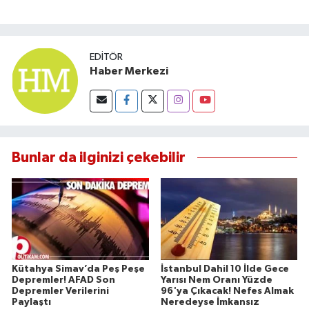
EDITÖR
Haber Merkezi
Bunlar da ilginizi çekebilir
Kütahya Simav’da Peş Peşe
İstanbul Dahil 10 İlde Gece
Depremler! AFAD Son
Yarısı Nem Oranı Yüzde
Depremler Verilerini
96'ya Çıkacak! Nefes Almak
Paylaştı
Neredeyse İmkansız