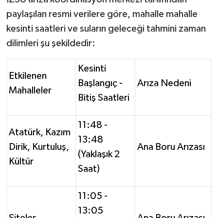
Susurluk
paylaşılan resmi verilere göre, mahalle mahalle
kesinti saatleri ve suların geleceği tahmini zaman
TARİHTE BUGÜN
dilimleri şu şekildedir:
TEKNOLOJİ
Kesinti
Etkilenen
Başlangıç -
Arıza Nedeni
Trend
Mahalleler
Bitiş Saatleri
TÜRKİYE
11:48 -
Atatürk, Kazım
VİZYONDAKİLER
13:48
Dirik, Kurtuluş,
Ana Boru Arızası
(Yaklaşık 2
YAŞAM
Kültür
Saat)
11:05 -
13:05
Siteler
Ana Boru Arızası