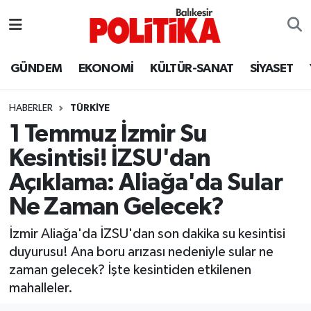
ASTROLOJİ
Balıkesir Nöbetçi Eczaneler
GÜNDEM
EKONOMİ
KÜLTÜR-SANAT
SİYASET
Ayvalık
Balıkesir Hava Durumu
HABERLER
TÜRKİYE
Balya
Balıkesir Namaz Vakitleri
1 Temmuz İzmir Su
Kesintisi! İZSU'dan
Bandırma
Balıkesir Trafik Yoğunluk Haritası
Açıklama: Aliağa'da Sular
Bigadiç
Süper Lig Puan Durumu ve Fikstür
Ne Zaman Gelecek?
BİYOGRAFİLER
Tüm Manşetler
İzmir Aliağa'da İZSU'dan son dakika su kesintisi
duyurusu! Ana boru arızası nedeniyle sular ne
Burhaniye
Son Dakika Haberleri
zaman gelecek? İşte kesintiden etkilenen
mahalleler.
ÇEVRE
Haber Arşivi