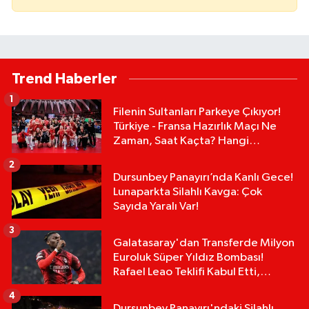
Trend Haberler
1
Filenin Sultanları Parkeye Çıkıyor!
Türkiye - Fransa Hazırlık Maçı Ne
Zaman, Saat Kaçta? Hangi
Kanalda?
2
Dursunbey Panayırı’nda Kanlı Gece!
Lunaparkta Silahlı Kavga: Çok
Sayıda Yaralı Var!
3
Galatasaray'dan Transferde Milyon
Euroluk Süper Yıldız Bombası!
Rafael Leao Teklifi Kabul Etti,
İmzalar An Meselesi!
4
Dursunbey Panayırı'ndaki Silahlı