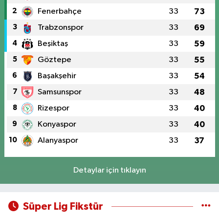
2
Fenerbahçe
33
73
3
Trabzonspor
33
69
4
Beşiktaş
33
59
5
Göztepe
33
55
6
Başakşehir
33
54
7
Samsunspor
33
48
8
Rizespor
33
40
9
Konyaspor
33
40
10
Alanyaspor
33
37
Detaylar için tıklayın
Süper Lig Fikstür