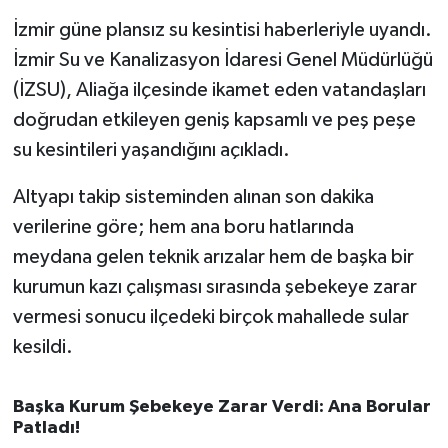
İzmir güne plansız su kesintisi haberleriyle uyandı.
İvrindi
İzmir Su ve Kanalizasyon İdaresi Genel Müdürlüğü
(İZSU), Aliağa ilçesinde ikamet eden vatandaşları
KENT GÜNDEMİ
doğrudan etkileyen geniş kapsamlı ve peş peşe
su kesintileri yaşandığını açıkladı.
Kepsut
Altyapı takip sisteminden alınan son dakika
KÜLTÜR-SANAT
verilerine göre; hem ana boru hatlarında
MAGAZİN
meydana gelen teknik arızalar hem de başka bir
kurumun kazı çalışması sırasında şebekeye zarar
MANŞET
vermesi sonucu ilçedeki birçok mahallede sular
kesildi.
Manyas
OLAY
Başka Kurum Şebekeye Zarar Verdi: Ana Borular
Patladı!