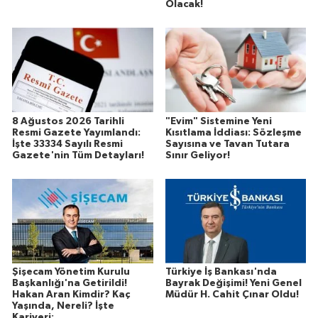
Olacak!
8 Ağustos 2026 Tarihli
"Evim" Sistemine Yeni
Resmi Gazete Yayımlandı:
Kısıtlama İddiası: Sözleşme
İşte 33334 Sayılı Resmi
Sayısına ve Tavan Tutara
Gazete'nin Tüm Detayları!
Sınır Geliyor!
Şişecam Yönetim Kurulu
Türkiye İş Bankası'nda
Başkanlığı'na Getirildi!
Bayrak Değişimi! Yeni Genel
Hakan Aran Kimdir? Kaç
Müdür H. Cahit Çınar Oldu!
Yaşında, Nereli? İşte
Kariyeri: