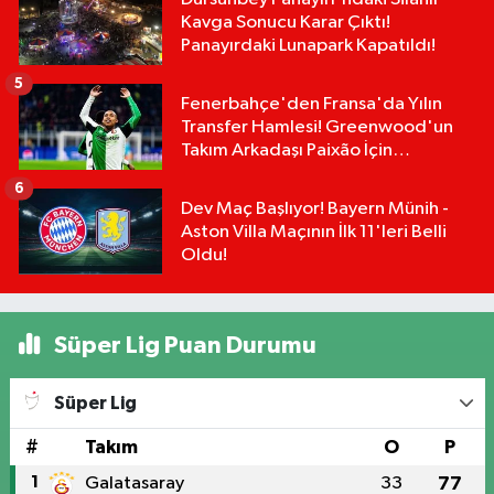
Kavga Sonucu Karar Çıktı!
Panayırdaki Lunapark Kapatıldı!
5
Fenerbahçe'den Fransa'da Yılın
Transfer Hamlesi! Greenwood'un
Takım Arkadaşı Paixão İçin
Düğmeye Basıldı!
6
Dev Maç Başlıyor! Bayern Münih -
Aston Villa Maçının İlk 11'leri Belli
Oldu!
Süper Lig Puan Durumu
Süper Lig
#
Takım
O
P
1
Galatasaray
33
77