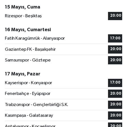
15 Mayıs, Cuma
Rizespor - Beşiktaş
20:00
16 Mayıs, Cumartesi
Fatih Karagümrük - Alanyaspor
17:00
Gaziantep FK - Başakşehir
20:00
Samsunspor - Göztepe
20:00
17 Mayıs, Pazar
Kayserispor - Konyaspor
17:00
Fenerbahçe - Eyüpspor
20:00
Trabzonspor - Gençlerbirliği S.K.
20:00
Kasımpaşa - Galatasaray
20:00
Antalyaspor - Kocaelispor
20:00