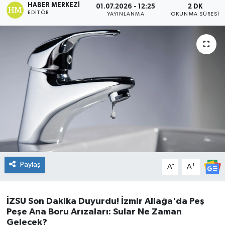
HABER MERKEZI
01.07.2026 - 12:25
2 DK
EDITÖR
YAYINLANMA
OKUNMA SÜRESI
DÜNYA
Dursunbey
Edremit
EĞİTİM
EKONOMİ
Erdek
Paylaş
-
+
A
A
Gömeç
Gönen
İZSU Son Dakika Duyurdu! İzmir Aliağa'da Peş
Peşe Ana Boru Arızaları: Sular Ne Zaman
Gelecek?
Havran