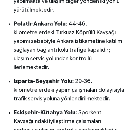
yapılmakta ve ulaşım diğer yönden iki yönlü
OTOMOTİV
yürütülmektedir.
Resmi İlanlar
Polatlı-Ankara Yolu:
44-46.
SAĞLIK
kilometrelerdeki Turkuaz Köprülü Kavşağı
yapımı sebebiyle Ankara istikametine katılım
Savaştepe
sağlayan bağlantı kolu trafiğe kapalıdır;
ulaşım servis yolundan kontrollü
SEYAHAT
ilerlemektedir.
SİYASET
Isparta-Beyşehir Yolu:
29-36.
kilometrelerdeki yapım çalışmaları dolayısıyla
Sındırgı
trafik servis yoluna yönlendirilmektedir.
SPOR
Eskişehir-Kütahya Yolu:
Sporkent
SÜRMANŞET
Kavşağı'ndaki iyileştirme çalışmaları