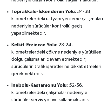
nedeniyle ulaşım kontrollü sağlanmaktadır.
Susurluk
Toprakkale-İskenderun Yolu:
34-38.
TARİHTE BUGÜN
kilometrelerdeki üstyapı yenileme çalışmaları
nedeniyle sürücüler kontrollü geçiş
TEKNOLOJİ
yapabilmektedir.
Trend
Kelkit-Erzincan Yolu:
23-24.
kilometrelerdeki çökme nedeniyle yürütülen
TÜRKİYE
dolgu çalışmaları devam etmektedir;
VİZYONDAKİLER
sürücülerin trafik işaretlerine dikkat etmeleri
gerekmektedir.
YAŞAM
İnebolu-Kastamonu Yolu:
52-56.
kilometrelerdeki çalışmalar nedeniyle
sürücüler servis yolunu kullanmaktadır.