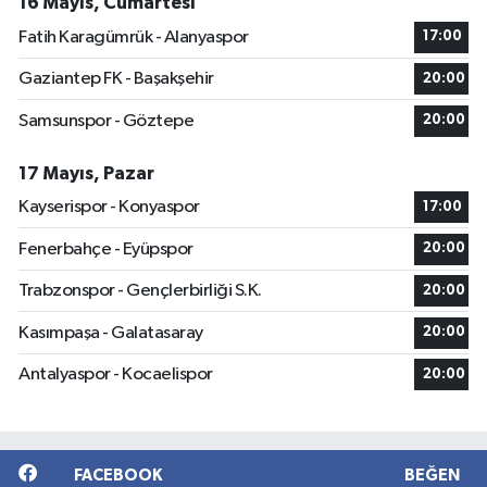
16 Mayıs, Cumartesi
Fatih Karagümrük - Alanyaspor
17:00
Gaziantep FK - Başakşehir
20:00
Samsunspor - Göztepe
20:00
17 Mayıs, Pazar
Kayserispor - Konyaspor
17:00
Fenerbahçe - Eyüpspor
20:00
Trabzonspor - Gençlerbirliği S.K.
20:00
Kasımpaşa - Galatasaray
20:00
Antalyaspor - Kocaelispor
20:00
FACEBOOK
BEĞEN