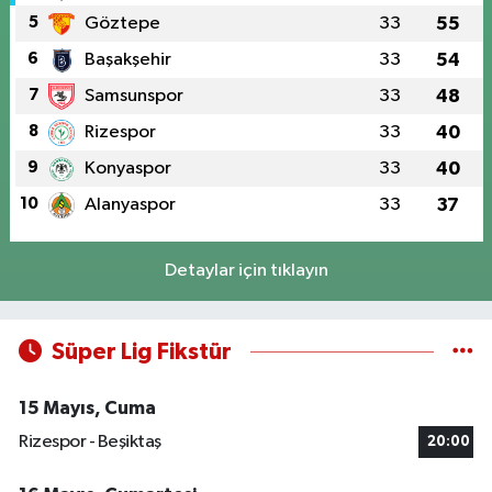
5
Göztepe
33
55
6
Başakşehir
33
54
7
Samsunspor
33
48
8
Rizespor
33
40
9
Konyaspor
33
40
10
Alanyaspor
33
37
Detaylar için tıklayın
Süper Lig Fikstür
15 Mayıs, Cuma
Rizespor - Beşiktaş
20:00