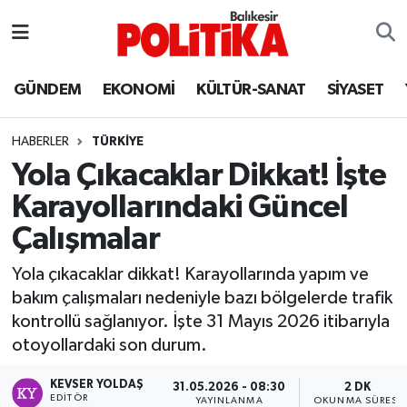
ASTROLOJİ
Balıkesir Nöbetçi Eczaneler
GÜNDEM
EKONOMİ
KÜLTÜR-SANAT
SİYASET
Ayvalık
Balıkesir Hava Durumu
HABERLER
TÜRKİYE
Balya
Balıkesir Namaz Vakitleri
Yola Çıkacaklar Dikkat! İşte
Karayollarındaki Güncel
Bandırma
Balıkesir Trafik Yoğunluk Haritası
Çalışmalar
Bigadiç
Süper Lig Puan Durumu ve Fikstür
Yola çıkacaklar dikkat! Karayollarında yapım ve
bakım çalışmaları nedeniyle bazı bölgelerde trafik
BİYOGRAFİLER
Tüm Manşetler
kontrollü sağlanıyor. İşte 31 Mayıs 2026 itibarıyla
otoyollardaki son durum.
Burhaniye
Son Dakika Haberleri
KEVSER YOLDAŞ
31.05.2026 - 08:30
2 DK
ÇEVRE
Haber Arşivi
EDITÖR
YAYINLANMA
OKUNMA SÜRESI