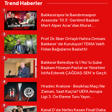
Trend Haberler
1
Balıkesirspor le Bandırmaspor
Arasında ‘10.5’ Gerilimi! Başkan
Mert Alper Acar’dan Murat
Karakoyun'a Sert Tepki!
2
Prof. Dr. İlber Ortaylı Hatıra Ormanı
Balıkesir'de Kuruluyor! TEMA Vakfı
Fidan Bağışlarını Başlattı!
3
Balıkesir Belediye-İş 1 No'lu Şube
Başkanı Hüseyin Pastal ve Yönetimi
İstifa Ederek ÇAĞDAŞ-SEN'e Geçti
4
Hradec Kralove - Beşiktaş Maçı Ne
Zaman, Saat Kaçta? UEFA Avrupa
Ligi 3. Ön Eleme Turu Yayın
Detayları!
5
Kanal D’de Nefes Kesen Final! Daha