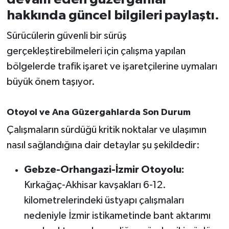
hakkında güncel bilgileri paylaştı.
İvrindi
Sürücülerin güvenli bir sürüş
KENT GÜNDEMİ
gerçekleştirebilmeleri için çalışma yapılan
bölgelerde trafik işaret ve işaretçilerine uymaları
Kepsut
büyük önem taşıyor.
KÜLTÜR-SANAT
Otoyol ve Ana Güzergahlarda Son Durum
MAGAZİN
Çalışmaların sürdüğü kritik noktalar ve ulaşımın
nasıl sağlandığına dair detaylar şu şekildedir:
MANŞET
Gebze-Orhangazi-İzmir Otoyolu:
Manyas
Kırkağaç-Akhisar kavşakları 6-12.
kilometrelerindeki üstyapı çalışmaları
OLAY
nedeniyle İzmir istikametinde bant aktarımı