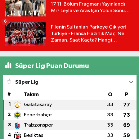
17 11. Bölüm Fragmanı Yayınlandı
Mı? Leyla ve Aras İçin Yolun Sonu
Mu?
6
Filenin Sultanları Parkeye Çıkıyor!
Türkiye - Fransa Hazırlık Maçı Ne
Zaman, Saat Kaçta? Hangi
Kanalda?
Süper Lig Puan Durumu
Süper Lig
#
Takım
O
P
1
Galatasaray
33
77
2
Fenerbahçe
33
73
3
Trabzonspor
33
69
4
Beşiktaş
33
59