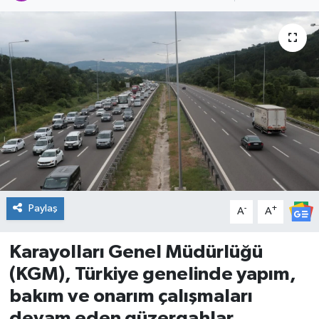
DÜNYA
Dursunbey
Edremit
EĞİTİM
EKONOMİ
Erdek
Paylaş
-
+
A
A
Gömeç
Karayolları Genel Müdürlüğü
(KGM), Türkiye genelinde yapım,
Gönen
bakım ve onarım çalışmaları
devam eden güzergahlar
Havran