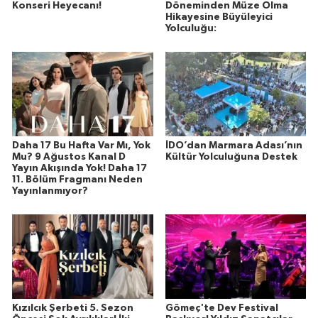
Konseri Heyecanı!
Döneminden Müze Olma
Hikayesine Büyüleyici
Yolculuğu:
Daha 17 Bu Hafta Var Mı, Yok
İDO’dan Marmara Adası’nın
Mu? 9 Ağustos Kanal D
Kültür Yolculuğuna Destek
Yayın Akışında Yok! Daha 17
11. Bölüm Fragmanı Neden
Yayınlanmıyor?
Kızılcık Şerbeti 5. Sezon
Gömeç'te Dev Festival