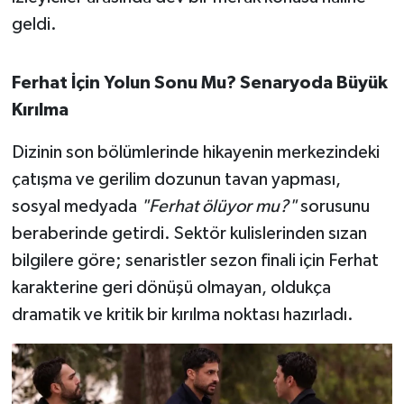
OTOMOTİV
geldi.
Resmi İlanlar
Ferhat İçin Yolun Sonu Mu? Senaryoda Büyük
SAĞLIK
Kırılma
Savaştepe
Dizinin son bölümlerinde hikayenin merkezindeki
çatışma ve gerilim dozunun tavan yapması,
SEYAHAT
sosyal medyada
"Ferhat ölüyor mu?"
sorusunu
beraberinde getirdi. Sektör kulislerinden sızan
SİYASET
bilgilere göre; senaristler sezon finali için Ferhat
Sındırgı
karakterine geri dönüşü olmayan, oldukça
dramatik ve kritik bir kırılma noktası hazırladı.
SPOR
SÜRMANŞET