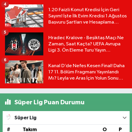
4
1.20 Faizli Konut Kredisi İçin Geri
Sayım! İşte İlk Evim Kredisi 1 Ağustos
Başvuru Şartları ve Hesaplama
Tablosu:
5
Hradec Kralove - Beşiktaş Maçı Ne
Zaman, Saat Kaçta? UEFA Avrupa
Ligi 3. Ön Eleme Turu Yayın
Detayları!
6
Kanal D’de Nefes Kesen Final! Daha
17 11. Bölüm Fragmanı Yayınlandı
Mı? Leyla ve Aras İçin Yolun Sonu
Mu?
Süper Lig Puan Durumu
Süper Lig
#
Takım
O
P