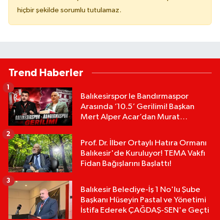
hiçbir şekilde sorumlu tutulamaz.
Trend Haberler
1
Balıkesirspor le Bandırmaspor
Arasında ‘10.5’ Gerilimi! Başkan
Mert Alper Acar’dan Murat
Karakoyun'a Sert Tepki!
2
Prof. Dr. İlber Ortaylı Hatıra Ormanı
Balıkesir'de Kuruluyor! TEMA Vakfı
Fidan Bağışlarını Başlattı!
3
Balıkesir Belediye-İş 1 No'lu Şube
Başkanı Hüseyin Pastal ve Yönetimi
İstifa Ederek ÇAĞDAŞ-SEN'e Geçti