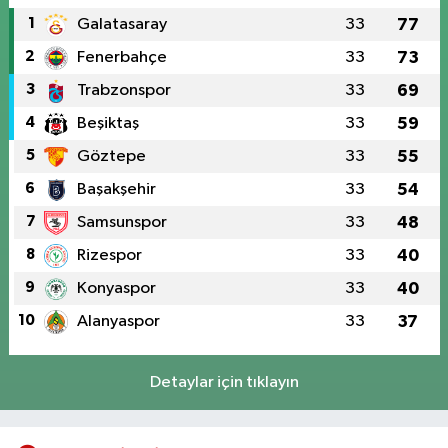
1
Galatasaray
33
77
2
Fenerbahçe
33
73
3
Trabzonspor
33
69
4
Beşiktaş
33
59
5
Göztepe
33
55
6
Başakşehir
33
54
7
Samsunspor
33
48
8
Rizespor
33
40
9
Konyaspor
33
40
10
Alanyaspor
33
37
Detaylar için tıklayın