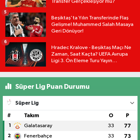
Transfer Gerçekleşiyor mu?
5
Beşiktaş'ta Yılın Transferinde Flaş
Gelişme! Muhammed Salah Masaya
Geri Dönüyor!
6
Hradec Kralove - Beşiktaş Maçı Ne
Zaman, Saat Kaçta? UEFA Avrupa
Ligi 3. Ön Eleme Turu Yayın
Detayları!
Süper Lig Puan Durumu
Süper Lig
#
Takım
O
P
1
Galatasaray
33
77
2
Fenerbahçe
33
73