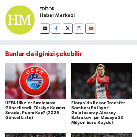
EDITÖR
Haber Merkezi
Bunlar da ilginizi çekebilir
UEFA Ülkeler Sıralaması
Florya’da Rekor Transfer
Güncellendi: Türkiye Kaçıncı
Bombası Patlıyor!
Sırada, Puanı Kaç? (2026
Galatasaray Alexsey
Güncel Liste)
Batrakov İçin Masaya 33
Milyon Euro Koydu!