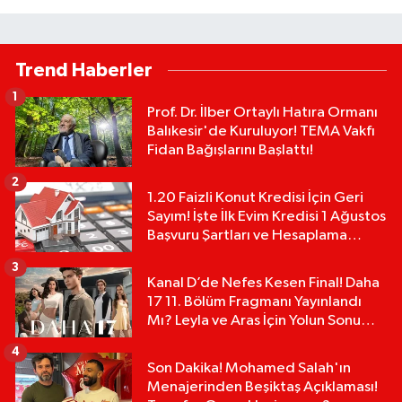
Trend Haberler
1
Prof. Dr. İlber Ortaylı Hatıra Ormanı
Balıkesir'de Kuruluyor! TEMA Vakfı
Fidan Bağışlarını Başlattı!
2
1.20 Faizli Konut Kredisi İçin Geri
Sayım! İşte İlk Evim Kredisi 1 Ağustos
Başvuru Şartları ve Hesaplama
Tablosu:
3
Kanal D’de Nefes Kesen Final! Daha
17 11. Bölüm Fragmanı Yayınlandı
Mı? Leyla ve Aras İçin Yolun Sonu
Mu?
4
Son Dakika! Mohamed Salah'ın
Menajerinden Beşiktaş Açıklaması!