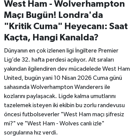
West Ham - Wolverhampton
Maçı Bugün! Londra'da
İvrindi
"Kritik Cuma" Heyecanı: Saat
KENT GÜNDEMİ
Kaçta, Hangi Kanalda?
Kepsut
Dünyanın en çok izlenen ligi İngiltere Premier
Lig’de 32. hafta perdesi açılıyor. Alt sıraları
KÜLTÜR-SANAT
yakından ilgilendiren dev mücadelede West Ham
MAGAZİN
United, bugün yani 10 Nisan 2026 Cuma günü
sahasında Wolverhampton Wanderers ile
MANŞET
kozlarını paylaşacak. Ligde kalma umutlarını
tazelemek isteyen iki ekibin bu zorlu randevusu
Manyas
öncesi futbolseverler "West Ham maçı şifresiz
OLAY
mi?" ve "West Ham - Wolves canlı izle"
sorgularına hız verdi.