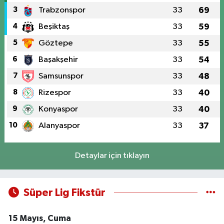
3
Trabzonspor
33
69
4
Beşiktaş
33
59
5
Göztepe
33
55
6
Başakşehir
33
54
7
Samsunspor
33
48
8
Rizespor
33
40
9
Konyaspor
33
40
10
Alanyaspor
33
37
Detaylar için tıklayın
Süper Lig Fikstür
15 Mayıs, Cuma