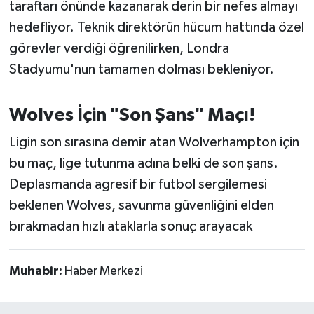
taraftarı önünde kazanarak derin bir nefes almayı
Susurluk
hedefliyor. Teknik direktörün hücum hattında özel
görevler verdiği öğrenilirken, Londra
TARİHTE BUGÜN
Stadyumu'nun tamamen dolması bekleniyor.
TEKNOLOJİ
Wolves İçin "Son Şans" Maçı!
Trend
Ligin son sırasına demir atan Wolverhampton için
TÜRKİYE
bu maç, lige tutunma adına belki de son şans.
Deplasmanda agresif bir futbol sergilemesi
VİZYONDAKİLER
beklenen Wolves, savunma güvenliğini elden
bırakmadan hızlı ataklarla sonuç arayacak
YAŞAM
Muhabir:
Haber Merkezi