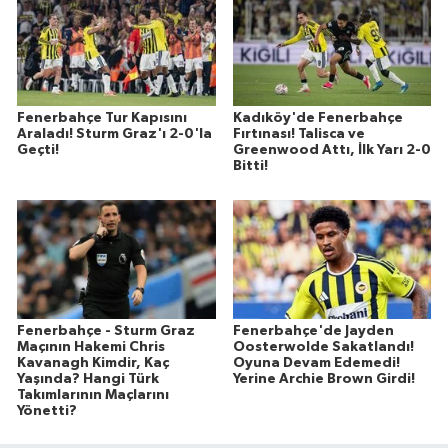
Fenerbahçe Tur Kapısını
Kadıköy'de Fenerbahçe
Araladı! Sturm Graz'ı 2-0'la
Fırtınası! Talisca ve
Geçti!
Greenwood Attı, İlk Yarı 2-0
Bitti!
Fenerbahçe - Sturm Graz
Fenerbahçe'de Jayden
Maçının Hakemi Chris
Oosterwolde Sakatlandı!
Kavanagh Kimdir, Kaç
Oyuna Devam Edemedi!
Yaşında? Hangi Türk
Yerine Archie Brown Girdi!
Takımlarının Maçlarını
Yönetti?