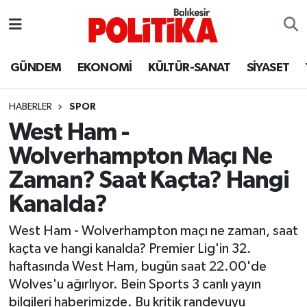
ASTROLOJİ
Balıkesir Nöbetçi Eczaneler
GÜNDEM
EKONOMİ
KÜLTÜR-SANAT
SİYASET
Ayvalık
Balıkesir Hava Durumu
HABERLER
SPOR
Balya
Balıkesir Namaz Vakitleri
West Ham -
Wolverhampton Maçı Ne
Bandırma
Balıkesir Trafik Yoğunluk Haritası
Zaman? Saat Kaçta? Hangi
Bigadiç
Süper Lig Puan Durumu ve Fikstür
Kanalda?
BİYOGRAFİLER
Tüm Manşetler
West Ham - Wolverhampton maçı ne zaman, saat
kaçta ve hangi kanalda? Premier Lig'in 32.
Burhaniye
Son Dakika Haberleri
haftasında West Ham, bugün saat 22.00'de
Wolves'u ağırlıyor. Bein Sports 3 canlı yayın
ÇEVRE
Haber Arşivi
bilgileri haberimizde. Bu kritik randevuyu