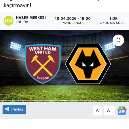
kaçırmayın!
DÜNYA
HABER MERKEZI
10.04.2026 - 19:00
1 DK
EDITÖR
YAYINLANMA
OKUNMA SÜRESI
Dursunbey
Edremit
EĞİTİM
EKONOMİ
Erdek
Gömeç
Paylaş
-
+
A
A
Gönen
Havran