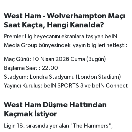
OTOMOTİV
West Ham - Wolverhampton Maçı
Resmi İlanlar
Saat Kaçta, Hangi Kanalda?
SAĞLIK
Premier Lig heyecanını ekranlara taşıyan beIN
Media Group bünyesindeki yayın bilgileri netleşti:
Savaştepe
Maç Günü: 10 Nisan 2026 Cuma (Bugün)
SEYAHAT
Başlama Saati: 22.00
Stadyum: Londra Stadyumu (London Stadium)
SİYASET
Yayıncı Kuruluş: beIN SPORTS 3 ve beIN Connect
Sındırgı
West Ham Düşme Hattından
SPOR
Kaçmak İstiyor
SÜRMANŞET
Ligin 18. sırasında yer alan "The Hammers",