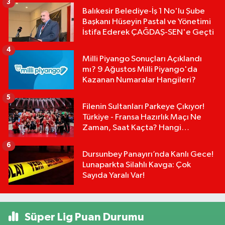
3
Balıkesir Belediye-İş 1 No'lu Şube
Başkanı Hüseyin Pastal ve Yönetimi
İstifa Ederek ÇAĞDAŞ-SEN'e Geçti
4
Milli Piyango Sonuçları Açıklandı
mı? 9 Ağustos Milli Piyango'da
Kazanan Numaralar Hangileri?
5
Filenin Sultanları Parkeye Çıkıyor!
Türkiye - Fransa Hazırlık Maçı Ne
Zaman, Saat Kaçta? Hangi
Kanalda?
6
Dursunbey Panayırı’nda Kanlı Gece!
Lunaparkta Silahlı Kavga: Çok
Sayıda Yaralı Var!
Süper Lig Puan Durumu