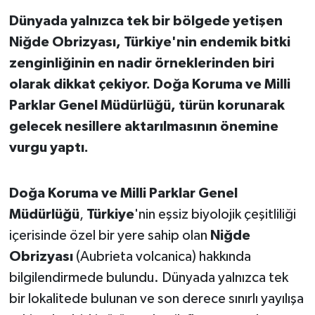
Dünyada yalnızca tek bir bölgede yetişen
İvrindi
Niğde Obrizyası, Türkiye'nin endemik bitki
zenginliğinin en nadir örneklerinden biri
KENT GÜNDEMİ
olarak dikkat çekiyor. Doğa Koruma ve Milli
Kepsut
Parklar Genel Müdürlüğü, türün korunarak
gelecek nesillere aktarılmasının önemine
KÜLTÜR-SANAT
vurgu yaptı.
MAGAZİN
Doğa Koruma ve Milli Parklar Genel
MANŞET
Müdürlüğü
,
Türkiye
'nin eşsiz biyolojik çeşitliliği
içerisinde özel bir yere sahip olan
Niğde
Manyas
Obrizyası
(Aubrieta volcanica) hakkında
bilgilendirmede bulundu. Dünyada yalnızca tek
OLAY
bir lokalitede bulunan ve son derece sınırlı yayılışa