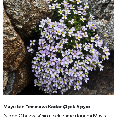
Susurluk
TARİHTE BUGÜN
TEKNOLOJİ
Trend
TÜRKİYE
VİZYONDAKİLER
YAŞAM
Mayıstan Temmuza Kadar Çiçek Açıyor
Niğde Obrizyası'nın çiçeklenme dönemi Mayıs