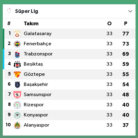
Süper Lig
#
Takım
O
P
1
Galatasaray
33
77
2
Fenerbahçe
33
73
3
Trabzonspor
33
69
4
Beşiktaş
33
59
5
Göztepe
33
55
6
Başakşehir
33
54
7
Samsunspor
33
48
8
Rizespor
33
40
9
Konyaspor
33
40
10
Alanyaspor
33
37