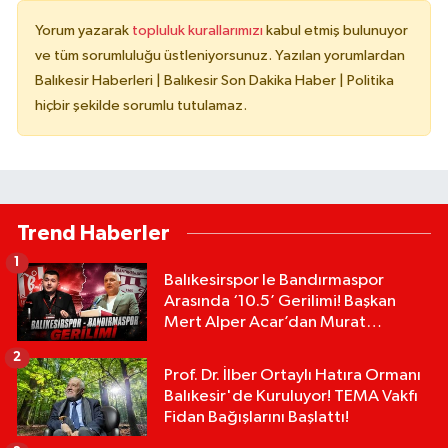
Yorum yazarak
topluluk kurallarımızı
kabul etmiş bulunuyor
ve tüm sorumluluğu üstleniyorsunuz. Yazılan yorumlardan
Balıkesir Haberleri | Balıkesir Son Dakika Haber | Politika
hiçbir şekilde sorumlu tutulamaz.
Trend Haberler
1
Balıkesirspor le Bandırmaspor
Arasında ‘10.5’ Gerilimi! Başkan
Mert Alper Acar’dan Murat
Karakoyun'a Sert Tepki!
2
Prof. Dr. İlber Ortaylı Hatıra Ormanı
Balıkesir'de Kuruluyor! TEMA Vakfı
Fidan Bağışlarını Başlattı!