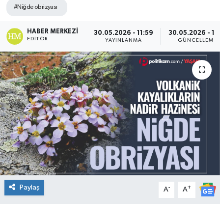
#Niğde obrizyası
DÜNYA
HABER MERKEZI
30.05.2026 - 11:59
30.05.2026 - 12
EDITÖR
YAYINLANMA
GÜNCELLEME
Dursunbey
Edremit
EĞİTİM
EKONOMİ
Erdek
Gömeç
Paylaş
-
+
A
A
Gönen
Havran