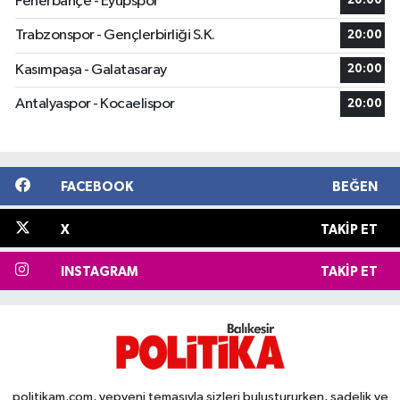
Fenerbahçe - Eyüpspor
20:00
Trabzonspor - Gençlerbirliği S.K.
20:00
Kasımpaşa - Galatasaray
20:00
Antalyaspor - Kocaelispor
20:00
FACEBOOK
BEĞEN
X
TAKIP ET
INSTAGRAM
TAKIP ET
politikam.com, yepyeni temasıyla sizleri buluştururken, sadelik ve