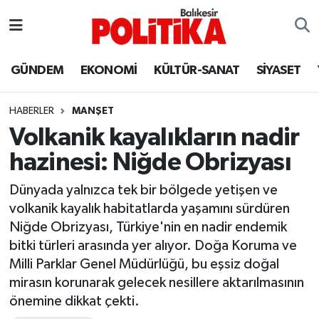
ASTROLOJİ
Balıkesir Nöbetçi Eczaneler
GÜNDEM
EKONOMİ
KÜLTÜR-SANAT
SİYASET
Ayvalık
Balıkesir Hava Durumu
HABERLER
MANŞET
Balya
Balıkesir Namaz Vakitleri
Volkanik kayalıkların nadir
hazinesi: Niğde Obrizyası
Bandırma
Balıkesir Trafik Yoğunluk Haritası
Dünyada yalnızca tek bir bölgede yetişen ve
Bigadiç
Süper Lig Puan Durumu ve Fikstür
volkanik kayalık habitatlarda yaşamını sürdüren
Niğde Obrizyası, Türkiye'nin en nadir endemik
BİYOGRAFİLER
Tüm Manşetler
bitki türleri arasında yer alıyor. Doğa Koruma ve
Milli Parklar Genel Müdürlüğü, bu eşsiz doğal
Burhaniye
Son Dakika Haberleri
mirasın korunarak gelecek nesillere aktarılmasının
önemine dikkat çekti.
ÇEVRE
Haber Arşivi