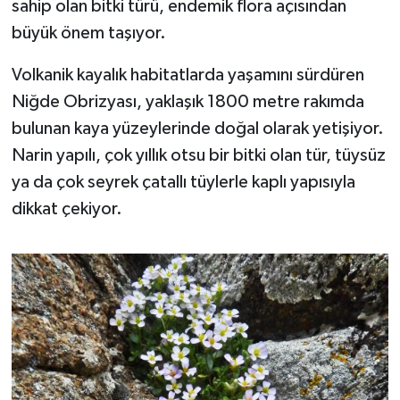
sahip olan bitki türü, endemik flora açısından
OTOMOTİV
büyük önem taşıyor.
Resmi İlanlar
Volkanik kayalık habitatlarda yaşamını sürdüren
SAĞLIK
Niğde Obrizyası, yaklaşık 1800 metre rakımda
bulunan kaya yüzeylerinde doğal olarak yetişiyor.
Savaştepe
Narin yapılı, çok yıllık otsu bir bitki olan tür, tüysüz
ya da çok seyrek çatallı tüylerle kaplı yapısıyla
SEYAHAT
dikkat çekiyor.
SİYASET
Sındırgı
SPOR
SÜRMANŞET