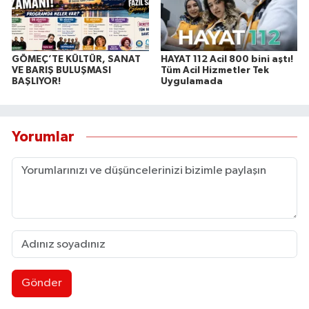
GÖMEÇ’TE KÜLTÜR, SANAT
HAYAT 112 Acil 800 bini aştı!
VE BARIŞ BULUŞMASI
Tüm Acil Hizmetler Tek
BAŞLIYOR!
Uygulamada
Yorumlar
Gönder