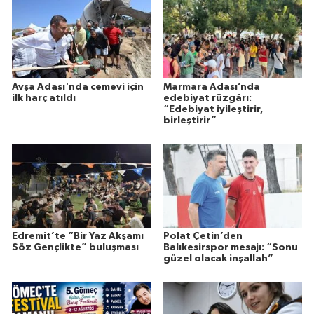
Avşa Adası'nda cemevi için
Marmara Adası’nda
ilk harç atıldı
edebiyat rüzgârı:
“Edebiyat iyileştirir,
birleştirir”
Edremit’te “Bir Yaz Akşamı
Polat Çetin’den
Söz Gençlikte” buluşması
Balıkesirspor mesajı: “Sonu
güzel olacak inşallah”