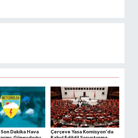
Son Dakika Hava
Çerçeve Yasa Komisyon’da
larmı: Güneydoğu
Kabul Edildi! Soruşturma,