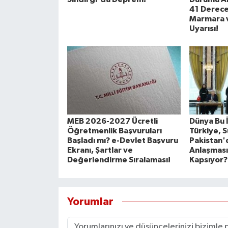
41 Derece
Marmara v
Uyarısı!
MEB 2026-2027 Ücretli
Dünya Bu 
Öğretmenlik Başvuruları
Türkiye, 
Başladı mı? e-Devlet Başvuru
Pakistan'
Ekranı, Şartlar ve
Anlaşması
Değerlendirme Sıralaması!
Kapsıyor?
Yorumlar