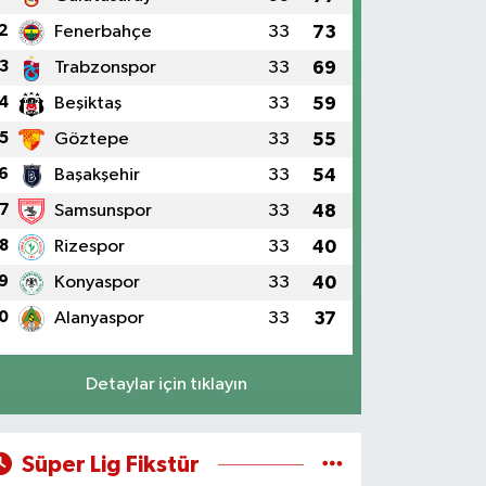
2
Fenerbahçe
33
73
3
Trabzonspor
33
69
4
Beşiktaş
33
59
5
Göztepe
33
55
6
Başakşehir
33
54
7
Samsunspor
33
48
8
Rizespor
33
40
9
Konyaspor
33
40
0
Alanyaspor
33
37
Detaylar için tıklayın
Süper Lig Fikstür