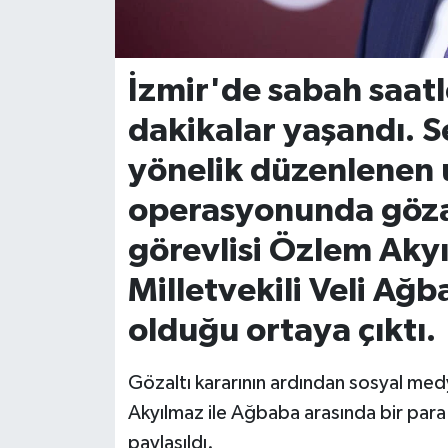
İvrindi
İzmir'de sabah saatl
KENT GÜNDEMİ
dakikalar yaşandı. S
Kepsut
yönelik düzenlenen 
KÜLTÜR-SANAT
operasyonunda göza
görevlisi Özlem Aky
MAGAZİN
Milletvekili Veli Ağ
MANŞET
olduğu ortaya çıktı.
Manyas
Gözaltı kararının ardından sosyal med
OLAY
Akyılmaz ile Ağbaba arasında bir para
paylaşıldı.