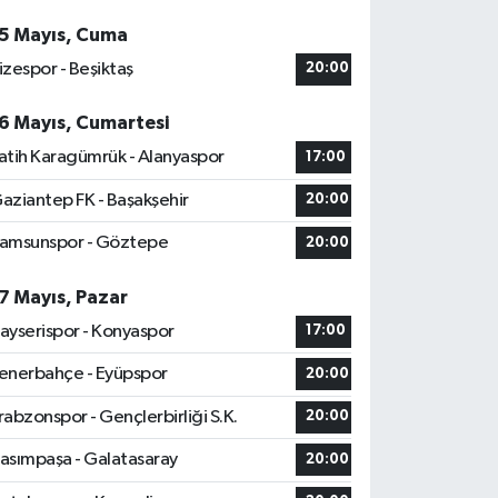
5 Mayıs, Cuma
izespor - Beşiktaş
20:00
6 Mayıs, Cumartesi
atih Karagümrük - Alanyaspor
17:00
aziantep FK - Başakşehir
20:00
amsunspor - Göztepe
20:00
7 Mayıs, Pazar
ayserispor - Konyaspor
17:00
enerbahçe - Eyüpspor
20:00
rabzonspor - Gençlerbirliği S.K.
20:00
asımpaşa - Galatasaray
20:00