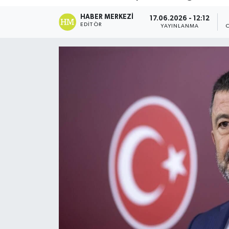
DÜNYA
HABER MERKEZI
17.06.2026 - 12:12
EDITÖR
YAYINLANMA
Dursunbey
Edremit
EĞİTİM
EKONOMİ
Erdek
Gömeç
Gönen
Havran