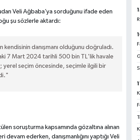
1
rudan Veli Ağbaba’ya sorduğunu ifade eden
R
oğu şu sözlerle aktardı:
1
F
n kendisinin danışmanı olduğunu doğruladı.
i 7 Mart 2024 tarihli 500 bin TL'lik havale
G
yerel seçim öncesinde, seçimle ilgili bir
S
di."
1
K
F
T
ütülen soruşturma kapsamında gözaltına alınan
K
ri devam ederken, danışmanlığını yaptığı Veli