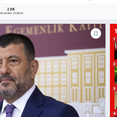
2 DK
OKUNMA SÜRESI
1
2
3
4