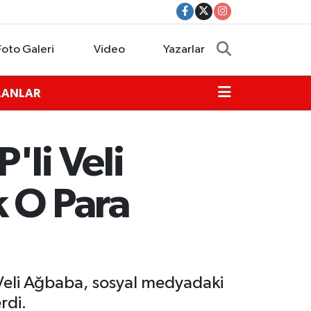
Foto Galeri
Video
Yazarlar
İLANLAR
'li Veli
k O Para
 Veli Ağbaba, sosyal medyadaki
rdi.