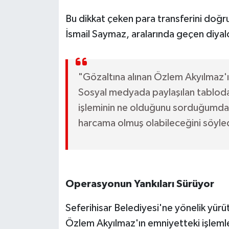
Susurluk
Bu dikkat çeken para transferini doğ
İsmail Saymaz, aralarında geçen diyal
TARİHTE BUGÜN
TEKNOLOJİ
"Gözaltına alınan Özlem Akyılmaz'ı
Trend
Sosyal medyada paylaşılan tablodak
işleminin ne olduğunu sorduğumda; 
TÜRKİYE
harcama olmuş olabileceğini söyle
VİZYONDAKİLER
YAŞAM
Operasyonun Yankıları Sürüyor
Seferihisar Belediyesi'ne yönelik yür
Özlem Akyılmaz'ın emniyetteki işlemle