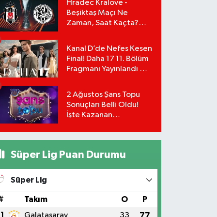
Hradec Kralove -
Beşiktaş Maçı Ne
Zaman, Saat Kaçta?
UEFA Avrupa Ligi 3. Ön
Eleme Turu Yayın
Kanal D’de Nefes Kesen
Detayları!
Final! Daha 17 11. Bölüm
Fragmanı Yayınlandı Mı?
Leyla ve Aras İçin Yolun
Sonu Mu?
2 Ağustos Şans Topu
Sonuçları Belli Oldu!
İşte Kazanan
Numaralar:
Süper Lig Puan Durumu
Süper Lig
#
Takım
O
P
1
Galatasaray
33
77