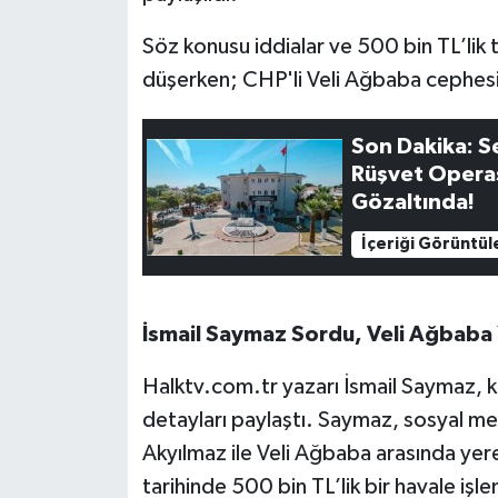
OTOMOTİV
Söz konusu iddialar ve 500 bin TL’lik
Resmi İlanlar
düşerken; CHP'li Veli Ağbaba cephesind
SAĞLIK
Son Dakika: Se
Rüşvet Operas
Savaştepe
Gözaltında!
SEYAHAT
İçeriği Görüntül
SİYASET
İsmail Saymaz Sordu, Veli Ağbaba 
Sındırgı
Halktv.com.tr yazarı İsmail Saymaz, kat
SPOR
detayları paylaştı. Saymaz, sosyal m
Akyılmaz ile Veli Ağbaba arasında ye
SÜRMANŞET
tarihinde 500 bin TL’lik bir havale işle