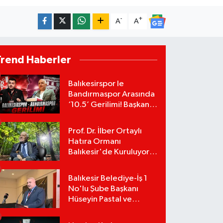
-
+
A
A
Trend Haberler
Balıkesirspor le
Bandırmaspor Arasında
‘10.5’ Gerilimi! Başkan
Mert Alper Acar’dan
Murat Karakoyun'a Sert
Prof. Dr. İlber Ortaylı
Tepki!
Hatıra Ormanı
Balıkesir'de Kuruluyor!
TEMA Vakfı Fidan
Bağışlarını Başlattı!
Balıkesir Belediye-İş 1
No'lu Şube Başkanı
Hüseyin Pastal ve
Yönetimi İstifa Ederek
ÇAĞDAŞ-SEN'e Geçti