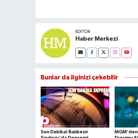
EDITÖR
Haber Merkezi
Bunlar da ilginizi çekebilir
Son Dakika! Balıkesir
MGM’den 
Sındırgı'da Deprem!
Durumu A