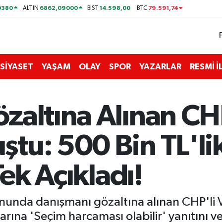
0380
6862,09000
14.598,00
79.591,74
ALTIN
BİST
BTC
SİYASET
YAŞAM
OLAY
SPOR
YAZARLAR
RESMİ 
altına Alınan CHP
tu: 500 Bin TL'li
Tek Açıkladı!
onunda danışmanı gözaltına alınan CHP'li
larına 'Seçim harcaması olabilir' yanıtını ve