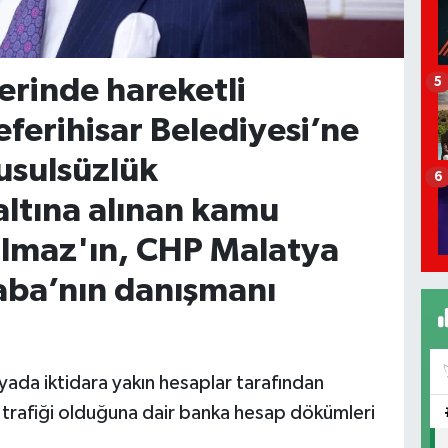
erinde hareketli
5
eferihisar Belediyesi’ne
usulsüzlük
6
ltına alınan kamu
ılmaz'ın, CHP Malatya
baba’nın danışmanı
yada iktidara yakın hesaplar tarafından
 trafiği olduğuna dair banka hesap dökümleri