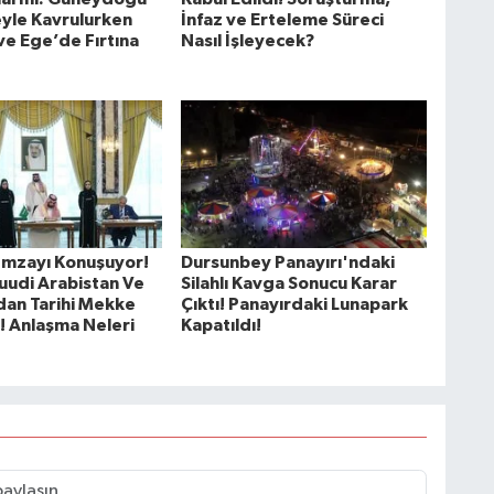
yle Kavrulurken
İnfaz ve Erteleme Süreci
e Ege’de Fırtına
Nasıl İşleyecek?
İmzayı Konuşuyor!
Dursunbey Panayırı'ndaki
Suudi Arabistan Ve
Silahlı Kavga Sonucu Karar
dan Tarihi Mekke
Çıktı! Panayırdaki Lunapark
! Anlaşma Neleri
Kapatıldı!