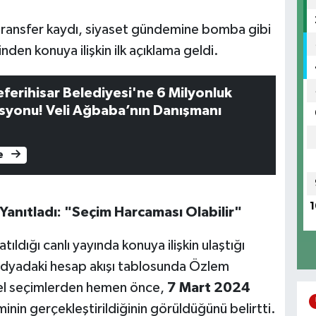
 transfer kaydı, siyaset gündemine bomba gibi
en konuya ilişkin ilk açıklama geldi.
ferihisar Belediyesi'ne 6 Milyonluk
yonu! Veli Ağbaba’nın Danışmanı
e
1
Yanıtladı: "Seçim Harcaması Olabilir"
ıldığı canlı yayında konuya ilişkin ulaştığı
edyadaki hesap akışı tablosunda Özlem
rel seçimlerden hemen önce,
7 Mart 2024
minin gerçekleştirildiğinin görüldüğünü belirtti.