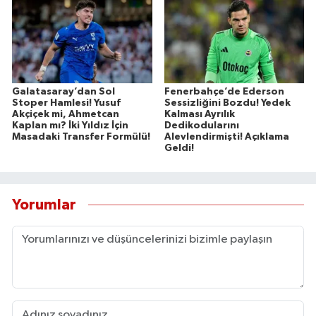
Galatasaray’dan Sol
Fenerbahçe’de Ederson
Stoper Hamlesi! Yusuf
Sessizliğini Bozdu! Yedek
Akçiçek mi, Ahmetcan
Kalması Ayrılık
Kaplan mı? İki Yıldız İçin
Dedikodularını
Masadaki Transfer Formülü!
Alevlendirmişti! Açıklama
Geldi!
Yorumlar