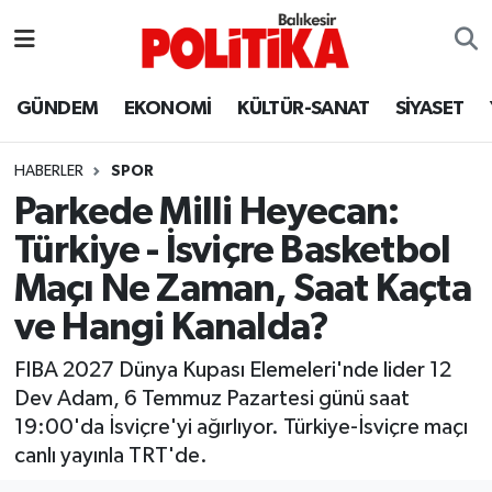
ASTROLOJİ
Balıkesir Nöbetçi Eczaneler
GÜNDEM
EKONOMİ
KÜLTÜR-SANAT
SİYASET
Ayvalık
Balıkesir Hava Durumu
HABERLER
SPOR
Balya
Balıkesir Namaz Vakitleri
Parkede Milli Heyecan:
Türkiye - İsviçre Basketbol
Bandırma
Balıkesir Trafik Yoğunluk Haritası
Maçı Ne Zaman, Saat Kaçta
Bigadiç
Süper Lig Puan Durumu ve Fikstür
ve Hangi Kanalda?
BİYOGRAFİLER
Tüm Manşetler
FIBA 2027 Dünya Kupası Elemeleri'nde lider 12
Dev Adam, 6 Temmuz Pazartesi günü saat
Burhaniye
Son Dakika Haberleri
19:00'da İsviçre'yi ağırlıyor. Türkiye-İsviçre maçı
canlı yayınla TRT'de.
ÇEVRE
Haber Arşivi