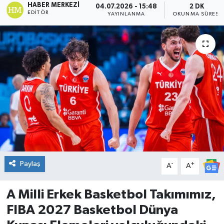
HABER MERKEZI
04.07.2026 - 15:48
2 DK
EDITÖR
YAYINLANMA
OKUNMA SÜRESI
DÜNYA
Dursunbey
Edremit
EĞİTİM
EKONOMİ
Erdek
Paylaş
-
+
A
A
Gömeç
A Milli Erkek Basketbol Takımımız,
Gönen
FIBA 2027 Basketbol Dünya
Havran