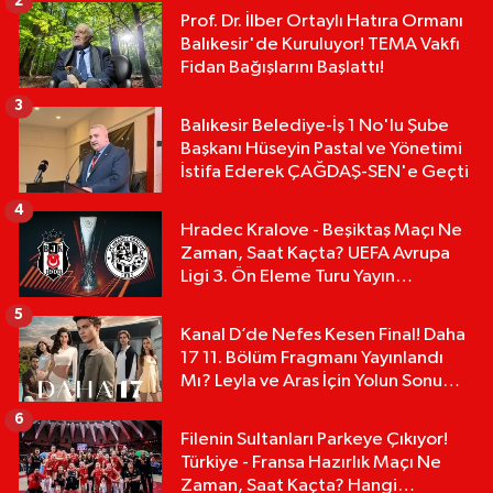
2
Prof. Dr. İlber Ortaylı Hatıra Ormanı
Balıkesir'de Kuruluyor! TEMA Vakfı
Fidan Bağışlarını Başlattı!
3
Balıkesir Belediye-İş 1 No'lu Şube
Başkanı Hüseyin Pastal ve Yönetimi
İstifa Ederek ÇAĞDAŞ-SEN'e Geçti
4
Hradec Kralove - Beşiktaş Maçı Ne
Zaman, Saat Kaçta? UEFA Avrupa
Ligi 3. Ön Eleme Turu Yayın
Detayları!
5
Kanal D’de Nefes Kesen Final! Daha
17 11. Bölüm Fragmanı Yayınlandı
Mı? Leyla ve Aras İçin Yolun Sonu
Mu?
6
Filenin Sultanları Parkeye Çıkıyor!
Türkiye - Fransa Hazırlık Maçı Ne
Zaman, Saat Kaçta? Hangi