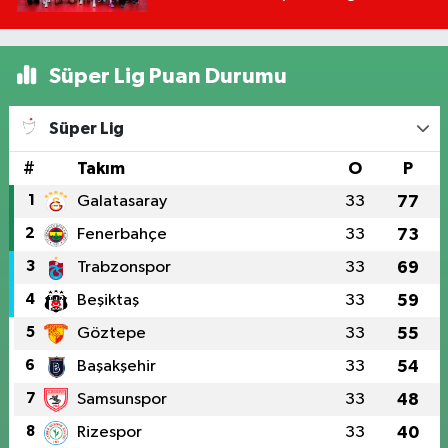
Kanalda?
Süper Lig Puan Durumu
Süper Lig
#
Takım
O
P
1
Galatasaray
33
77
2
Fenerbahçe
33
73
3
Trabzonspor
33
69
4
Beşiktaş
33
59
5
Göztepe
33
55
6
Başakşehir
33
54
7
Samsunspor
33
48
8
Rizespor
33
40