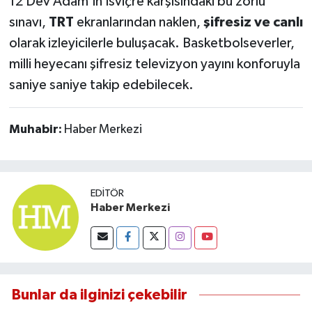
12 Dev Adam’ın İsviçre karşısındaki bu zorlu
sınavı,
TRT
ekranlarından naklen,
şifresiz ve canlı
olarak izleyicilerle buluşacak. Basketbolseverler,
milli heyecanı şifresiz televizyon yayını konforuyla
saniye saniye takip edebilecek.
Muhabir:
Haber Merkezi
EDITÖR
Haber Merkezi
Bunlar da ilginizi çekebilir