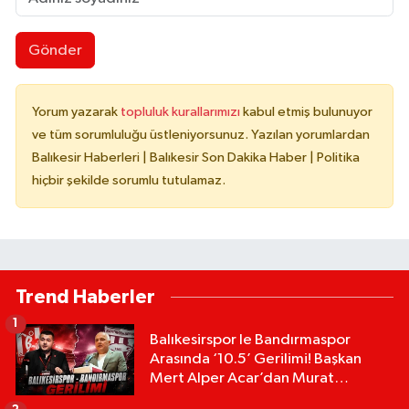
Gönder
Yorum yazarak
topluluk kurallarımızı
kabul etmiş bulunuyor
ve tüm sorumluluğu üstleniyorsunuz. Yazılan yorumlardan
Balıkesir Haberleri | Balıkesir Son Dakika Haber | Politika
hiçbir şekilde sorumlu tutulamaz.
Trend Haberler
1
Balıkesirspor le Bandırmaspor
Arasında ‘10.5’ Gerilimi! Başkan
Mert Alper Acar’dan Murat
Karakoyun'a Sert Tepki!