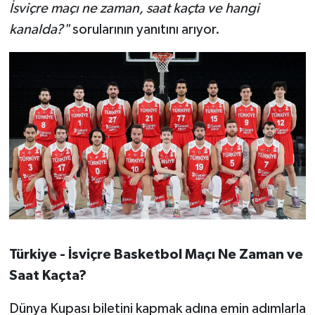
OTOMOTİV
İsviçre maçı ne zaman, saat kaçta ve hangi
kanalda?"
sorularının yanıtını arıyor.
Resmi İlanlar
SAĞLIK
Savaştepe
SEYAHAT
SİYASET
Sındırgı
Türkiye - İsviçre Basketbol Maçı Ne Zaman ve
SPOR
Saat Kaçta?
SÜRMANŞET
Dünya Kupası biletini kapmak adına emin adımlarla