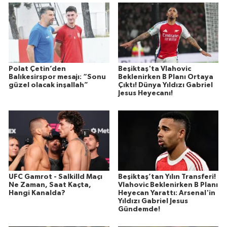
Polat Çetin’den
Beşiktaş'ta Vlahovic
Balıkesirspor mesajı: “Sonu
Beklenirken B Planı Ortaya
güzel olacak inşallah”
Çıktı! Dünya Yıldızı Gabriel
Jesus Heyecanı!
UFC Gamrot - Salkilld Maçı
Beşiktaş’tan Yılın Transferi!
Ne Zaman, Saat Kaçta,
Vlahovic Beklenirken B Planı
Hangi Kanalda?
Heyecan Yarattı: Arsenal'in
Yıldızı Gabriel Jesus
Gündemde!