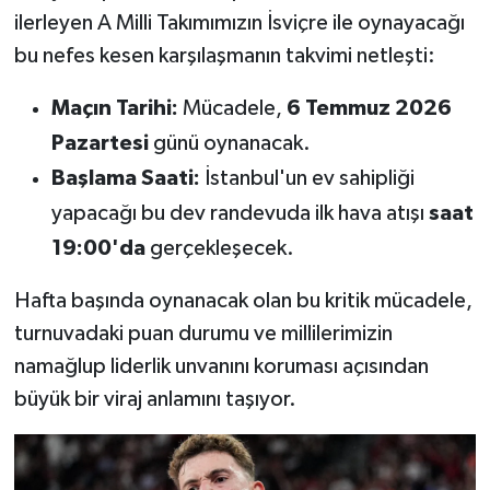
Susurluk
ilerleyen A Milli Takımımızın İsviçre ile oynayacağı
bu nefes kesen karşılaşmanın takvimi netleşti:
TARİHTE BUGÜN
Maçın Tarihi:
Mücadele,
6 Temmuz 2026
TEKNOLOJİ
Pazartesi
günü oynanacak.
Başlama Saati:
İstanbul'un ev sahipliği
Trend
yapacağı bu dev randevuda ilk hava atışı
saat
TÜRKİYE
19:00'da
gerçekleşecek.
VİZYONDAKİLER
Hafta başında oynanacak olan bu kritik mücadele,
turnuvadaki puan durumu ve millilerimizin
YAŞAM
namağlup liderlik unvanını koruması açısından
büyük bir viraj anlamını taşıyor.